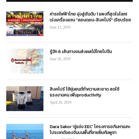
ค่ารถไฟฟ้าไทย มุ่งสู่อันดับ 1 แพงที่สุดในโลก!
เร่งเครื่องแซง “ลอนดอน-สิงคโปร์” เรียบร้อย
June 12, 2019
รู้จัก 6 เส้นทางขนส่งผลไม้ไทยไปจีน
June 20, 2019
สิงคโปร์ ใช้หุ่นยนต์ทำความสะอาด ลดใช้
แรงงานคน เพิ่มproductivity
April 26, 2019
Dara Sakor ‘คู่แข่ง EEC’ โครงการอภิมหาเมกะ
โปรเจกต์ของจีนบนพื้นที่ชายฝั่งกัมพูชา