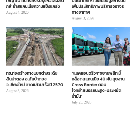
ใหญ่ 40 คันที่รองรับธุรกิจโลจิสติ
Data และ AI เชื่อมข้อมูลการบิน
กส์ ย้ำสแกนเนียความแข็งแกร่ง
เพิ่มประสิทธิภาพบริการจราจร
ทางอากาศ
August 4, 2026
August 3, 2026
ทช.ก่อสร้างทางแยกต่างระดับ
“แมคแอนดริวฯ”ขยายฟลีท!บิ๊
สันป่าตอง อ.สันป่าตอง
กล็อตสแกนเนีย 40 คัน ลุยงาน
จ.เชียงใหม่ คาดแล้วเสร็จปี 2570
Cross Border ตอบ
โจทย์“สมรรถนะสูง-ประหยัด
August 3, 2026
น้ำมัน”
July 25, 2026