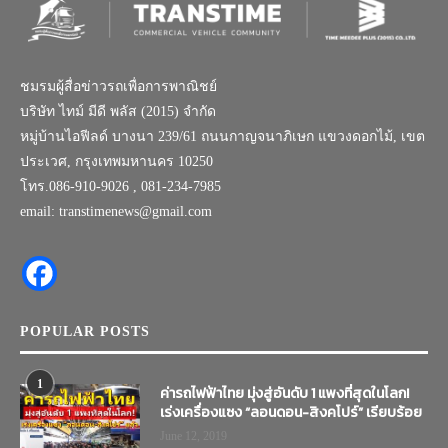
ชมรมผู้สื่อข่าวรถเพื่อการพาณิชย์
บริษัท ไทม์ มีดี พลัส (2015) จำกัด
หมู่บ้านไอฟีลด์ บางนา 239/61 ถนนกาญจนาภิเษก แขวงดอกไม้, เขต
ประเวศ, กรุงเทพมหานคร 10250
โทร.086-910-9026 , 081-234-7985
email: transtimenews@gmail.com
POPULAR POSTS
1
ค่ารถไฟฟ้าไทย มุ่งสู่อันดับ 1 แพงที่สุดในโลก!
เร่งเครื่องแซง “ลอนดอน-สิงคโปร์” เรียบร้อย
June 12, 2019