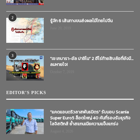
2
รู้จัก 6 เส้นทางขนส่งผลไม้ไทยไปจีน
June 20, 2019
3
“เช เกบารา-อัล ปาชิโน” 2 ฮีโร่ท้ายสิบล้อที่ยังมี…
ลมหายใจ!
October 7, 2019
EDITOR’S PICKS
“แคดแอนดริวลาสพันธมิตร” รับมอบ Scania
Super Euro5 ล็อตใหญ่ 40 คันที่รองรับธุรกิจ
โลจิสติกส์ ย้ำสแกนเนียความแข็งแกร่ง
August 4, 2026