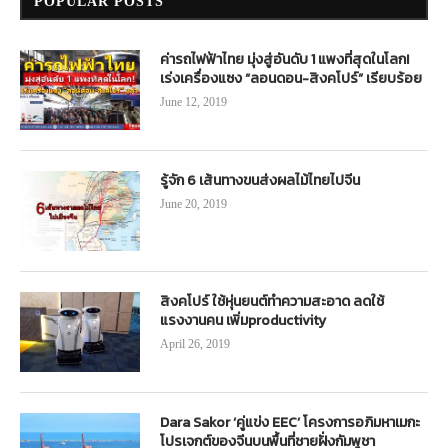
POPULAR POSTS
ค่ารถไฟฟ้าไทย มุ่งสู่อันดับ 1 แพงที่สุดในโลก!
เร่งเครื่องแซง “ลอนดอน-สิงคโปร์” เรียบร้อย
June 12, 2019
รู้จัก 6 เส้นทางขนส่งผลไม้ไทยไปจีน
June 20, 2019
สิงคโปร์ ใช้หุ่นยนต์ทำความสะอาด ลดใช้
แรงงานคน เพิ่มproductivity
April 26, 2019
Dara Sakor ‘คู่แข่ง EEC’ โครงการอภิมหาเมกะ
โปรเจกต์ของจีนบนพื้นที่ชายฝั่งกัมพูชา