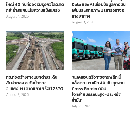
ใหญ่ 40 คันที่รองรับธุรกิจโลจิสติ
Data และ AI เชื่อมข้อมูลการบิน
กส์ ย้ำสแกนเนียความแข็งแกร่ง
เพิ่มประสิทธิภาพบริการจราจร
ทางอากาศ
August 4, 2026
August 3, 2026
ทช.ก่อสร้างทางแยกต่างระดับ
“แมคแอนดริวฯ”ขยายฟลีท!บิ๊
สันป่าตอง อ.สันป่าตอง
กล็อตสแกนเนีย 40 คัน ลุยงาน
จ.เชียงใหม่ คาดแล้วเสร็จปี 2570
Cross Border ตอบ
โจทย์“สมรรถนะสูง-ประหยัด
August 3, 2026
น้ำมัน”
July 25, 2026