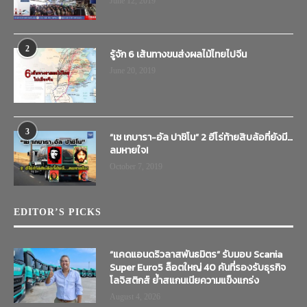
June 12, 2019
2
รู้จัก 6 เส้นทางขนส่งผลไม้ไทยไปจีน
June 20, 2019
3
“เช เกบารา-อัล ปาชิโน” 2 ฮีโร่ท้ายสิบล้อที่ยังมี…
ลมหายใจ!
October 7, 2019
EDITOR’S PICKS
“แคดแอนดริวลาสพันธมิตร” รับมอบ Scania
Super Euro5 ล็อตใหญ่ 40 คันที่รองรับธุรกิจ
โลจิสติกส์ ย้ำสแกนเนียความแข็งแกร่ง
August 4, 2026