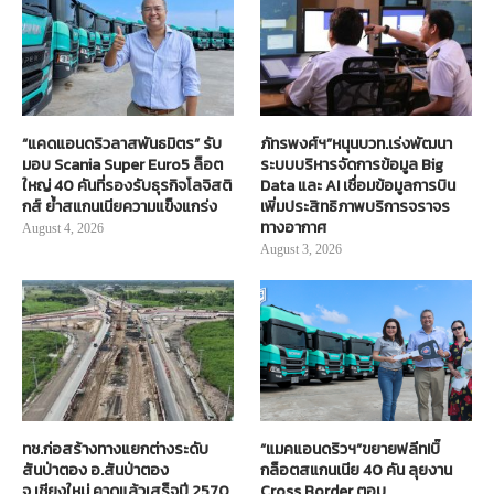
“แคดแอนดริวลาสพันธมิตร” รับ
ภัทรพงศ์ฯ”หนุนบวท.เร่งพัฒนา
มอบ Scania Super Euro5 ล็อต
ระบบบริหารจัดการข้อมูล Big
ใหญ่ 40 คันที่รองรับธุรกิจโลจิสติ
Data และ AI เชื่อมข้อมูลการบิน
กส์ ย้ำสแกนเนียความแข็งแกร่ง
เพิ่มประสิทธิภาพบริการจราจร
ทางอากาศ
August 4, 2026
August 3, 2026
ทช.ก่อสร้างทางแยกต่างระดับ
“แมคแอนดริวฯ”ขยายฟลีท!บิ๊
สันป่าตอง อ.สันป่าตอง
กล็อตสแกนเนีย 40 คัน ลุยงาน
จ.เชียงใหม่ คาดแล้วเสร็จปี 2570
Cross Border ตอบ