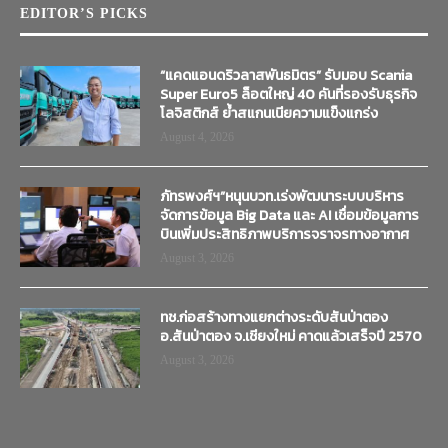
EDITOR’S PICKS
“แคดแอนดริวลาสพันธมิตร” รับมอบ Scania
Super Euro5 ล็อตใหญ่ 40 คันที่รองรับธุรกิจ
โลจิสติกส์ ย้ำสแกนเนียความแข็งแกร่ง
August 4, 2026
ภัทรพงศ์ฯ”หนุนบวท.เร่งพัฒนาระบบบริหาร
จัดการข้อมูล Big Data และ AI เชื่อมข้อมูลการ
บินเพิ่มประสิทธิภาพบริการจราจรทางอากาศ
August 3, 2026
ทช.ก่อสร้างทางแยกต่างระดับสันป่าตอง
อ.สันป่าตอง จ.เชียงใหม่ คาดแล้วเสร็จปี 2570
August 3, 2026