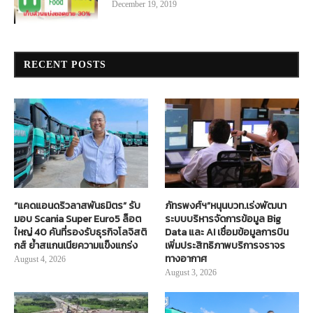
December 19, 2019
RECENT POSTS
“แคดแอนดริวลาสพันธมิตร” รับ
ภัทรพงศ์ฯ”หนุนบวท.เร่งพัฒนา
มอบ Scania Super Euro5 ล็อต
ระบบบริหารจัดการข้อมูล Big
ใหญ่ 40 คันที่รองรับธุรกิจโลจิสติ
Data และ AI เชื่อมข้อมูลการบิน
กส์ ย้ำสแกนเนียความแข็งแกร่ง
เพิ่มประสิทธิภาพบริการจราจร
ทางอากาศ
August 4, 2026
August 3, 2026