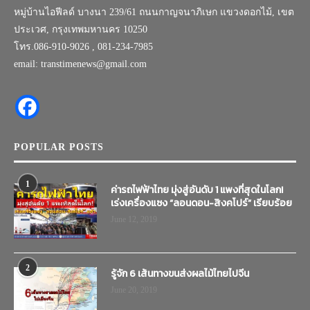
หมู่บ้านไอฟีลด์ บางนา 239/61 ถนนกาญจนาภิเษก แขวงดอกไม้, เขต
ประเวศ, กรุงเทพมหานคร 10250
โทร.086-910-9026 , 081-234-7985
email: transtimenews@gmail.com
POPULAR POSTS
1
ค่ารถไฟฟ้าไทย มุ่งสู่อันดับ 1 แพงที่สุดในโลก!
เร่งเครื่องแซง “ลอนดอน-สิงคโปร์” เรียบร้อย
June 12, 2019
2
รู้จัก 6 เส้นทางขนส่งผลไม้ไทยไปจีน
June 20, 2019