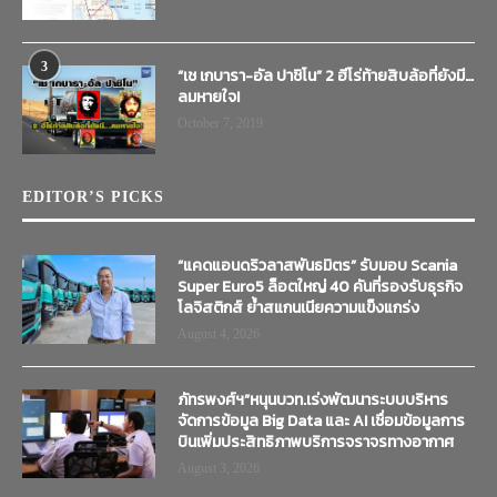
3
“เช เกบารา-อัล ปาชิโน” 2 ฮีโร่ท้ายสิบล้อที่ยังมี…
ลมหายใจ!
October 7, 2019
EDITOR’S PICKS
“แคดแอนดริวลาสพันธมิตร” รับมอบ Scania
Super Euro5 ล็อตใหญ่ 40 คันที่รองรับธุรกิจ
โลจิสติกส์ ย้ำสแกนเนียความแข็งแกร่ง
August 4, 2026
ภัทรพงศ์ฯ”หนุนบวท.เร่งพัฒนาระบบบริหาร
จัดการข้อมูล Big Data และ AI เชื่อมข้อมูลการ
บินเพิ่มประสิทธิภาพบริการจราจรทางอากาศ
August 3, 2026