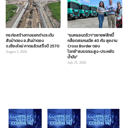
ทช.ก่อสร้างทางแยกต่างระดับ
“แมคแอนดริวฯ”ขยายฟลีท!บิ๊
สันป่าตอง อ.สันป่าตอง
กล็อตสแกนเนีย 40 คัน ลุยงาน
จ.เชียงใหม่ คาดแล้วเสร็จปี 2570
Cross Border ตอบ
โจทย์“สมรรถนะสูง-ประหยัด
August 3, 2026
น้ำมัน”
July 25, 2026