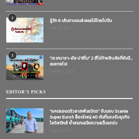
2
รู้จัก 6 เส้นทางขนส่งผลไม้ไทยไปจีน
June 20, 2019
3
“เช เกบารา-อัล ปาชิโน” 2 ฮีโร่ท้ายสิบล้อที่ยังมี…
ลมหายใจ!
October 7, 2019
EDITOR’S PICKS
“แคดแอนดริวลาสพันธมิตร” รับมอบ Scania
Super Euro5 ล็อตใหญ่ 40 คันที่รองรับธุรกิจ
โลจิสติกส์ ย้ำสแกนเนียความแข็งแกร่ง
August 4, 2026