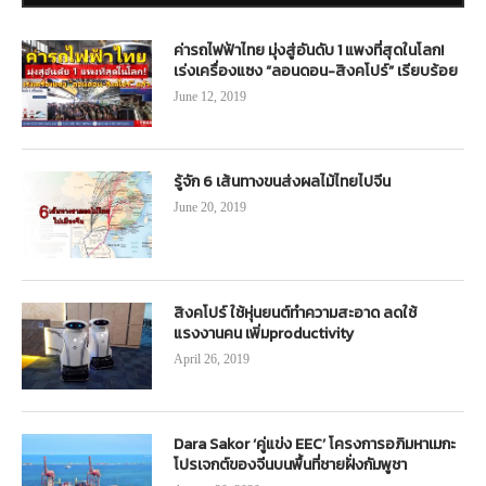
ค่ารถไฟฟ้าไทย มุ่งสู่อันดับ 1 แพงที่สุดในโลก!
เร่งเครื่องแซง “ลอนดอน-สิงคโปร์” เรียบร้อย
June 12, 2019
รู้จัก 6 เส้นทางขนส่งผลไม้ไทยไปจีน
June 20, 2019
สิงคโปร์ ใช้หุ่นยนต์ทำความสะอาด ลดใช้
แรงงานคน เพิ่มproductivity
April 26, 2019
Dara Sakor ‘คู่แข่ง EEC’ โครงการอภิมหาเมกะ
โปรเจกต์ของจีนบนพื้นที่ชายฝั่งกัมพูชา