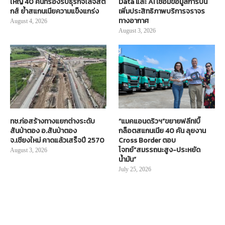
ใหญ่ 40 คันที่รองรับธุรกิจโลจิสติ
Data และ AI เชื่อมข้อมูลการบิน
กส์ ย้ำสแกนเนียความแข็งแกร่ง
เพิ่มประสิทธิภาพบริการจราจร
ทางอากาศ
August 4, 2026
August 3, 2026
ทช.ก่อสร้างทางแยกต่างระดับ
“แมคแอนดริวฯ”ขยายฟลีท!บิ๊
สันป่าตอง อ.สันป่าตอง
กล็อตสแกนเนีย 40 คัน ลุยงาน
จ.เชียงใหม่ คาดแล้วเสร็จปี 2570
Cross Border ตอบ
โจทย์“สมรรถนะสูง-ประหยัด
August 3, 2026
น้ำมัน”
July 25, 2026