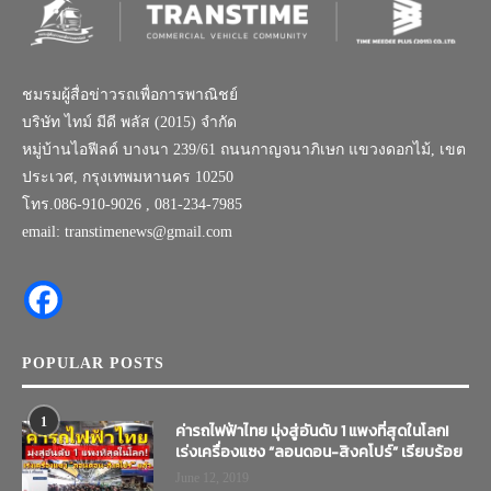
ชมรมผู้สื่อข่าวรถเพื่อการพาณิชย์
บริษัท ไทม์ มีดี พลัส (2015) จำกัด
หมู่บ้านไอฟีลด์ บางนา 239/61 ถนนกาญจนาภิเษก แขวงดอกไม้, เขต
ประเวศ, กรุงเทพมหานคร 10250
โทร.086-910-9026 , 081-234-7985
email: transtimenews@gmail.com
POPULAR POSTS
1
ค่ารถไฟฟ้าไทย มุ่งสู่อันดับ 1 แพงที่สุดในโลก!
เร่งเครื่องแซง “ลอนดอน-สิงคโปร์” เรียบร้อย
June 12, 2019