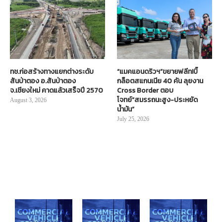
ทช.ก่อสร้างทางแยกต่างระดับ
“แมคแอนดริวฯ”ขยายฟลีท!บิ๊
สันป่าตอง อ.สันป่าตอง
กล็อตสแกนเนีย 40 คัน ลุยงาน
จ.เชียงใหม่ คาดแล้วเสร็จปี 2570
Cross Border ตอบ
โจทย์“สมรรถนะสูง-ประหยัด
August 3, 2026
น้ำมัน”
July 25, 2026