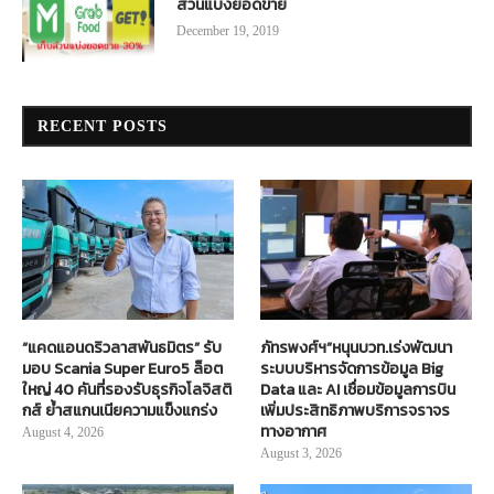
ส่วนแบ่งยอดขาย
December 19, 2019
RECENT POSTS
“แคดแอนดริวลาสพันธมิตร” รับ
ภัทรพงศ์ฯ”หนุนบวท.เร่งพัฒนา
มอบ Scania Super Euro5 ล็อต
ระบบบริหารจัดการข้อมูล Big
ใหญ่ 40 คันที่รองรับธุรกิจโลจิสติ
Data และ AI เชื่อมข้อมูลการบิน
กส์ ย้ำสแกนเนียความแข็งแกร่ง
เพิ่มประสิทธิภาพบริการจราจร
ทางอากาศ
August 4, 2026
August 3, 2026