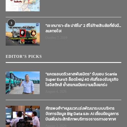
3
“เช เกบารา-อัล ปาชิโน” 2 ฮีโร่ท้ายสิบล้อที่ยังมี…
ลมหายใจ!
October 7, 2019
EDITOR’S PICKS
“แคดแอนดริวลาสพันธมิตร” รับมอบ Scania
Super Euro5 ล็อตใหญ่ 40 คันที่รองรับธุรกิจ
โลจิสติกส์ ย้ำสแกนเนียความแข็งแกร่ง
August 4, 2026
ภัทรพงศ์ฯ”หนุนบวท.เร่งพัฒนาระบบบริหาร
จัดการข้อมูล Big Data และ AI เชื่อมข้อมูลการ
บินเพิ่มประสิทธิภาพบริการจราจรทางอากาศ
August 3, 2026