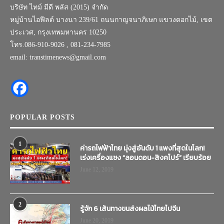
บริษัท ไทม์ มีดี พลัส (2015) จำกัด
หมู่บ้านไอฟีลด์ บางนา 239/61 ถนนกาญจนาภิเษก แขวงดอกไม้, เขต
ประเวศ, กรุงเทพมหานคร 10250
โทร.086-910-9026 , 081-234-7985
email: transtimenews@gmail.com
POPULAR POSTS
1
ค่ารถไฟฟ้าไทย มุ่งสู่อันดับ 1 แพงที่สุดในโลก!
เร่งเครื่องแซง “ลอนดอน-สิงคโปร์” เรียบร้อย
June 12, 2019
2
รู้จัก 6 เส้นทางขนส่งผลไม้ไทยไปจีน
June 20, 2019