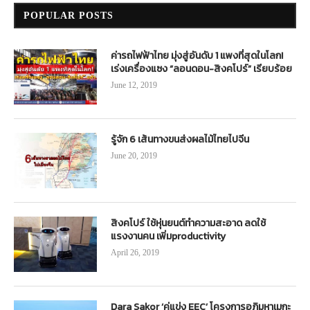
POPULAR POSTS
ค่ารถไฟฟ้าไทย มุ่งสู่อันดับ 1 แพงที่สุดในโลก!
เร่งเครื่องแซง “ลอนดอน-สิงคโปร์” เรียบร้อย
June 12, 2019
รู้จัก 6 เส้นทางขนส่งผลไม้ไทยไปจีน
June 20, 2019
สิงคโปร์ ใช้หุ่นยนต์ทำความสะอาด ลดใช้
แรงงานคน เพิ่มproductivity
April 26, 2019
Dara Sakor ‘คู่แข่ง EEC’ โครงการอภิมหาเมกะ