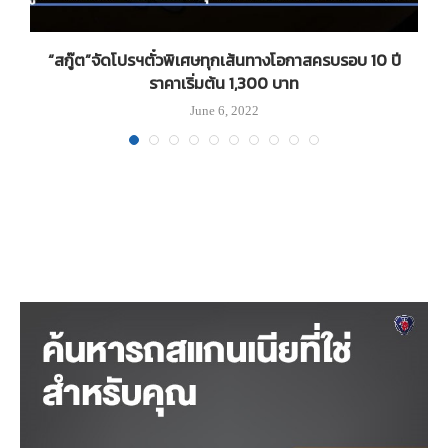
“สกู๊ต”จัดโปรฯตั๋วพิเศษทุกเส้นทางโอกาสครบรอบ 10 ปี
ราคาเริ่มต้น 1,300 บาท
June 6, 2022