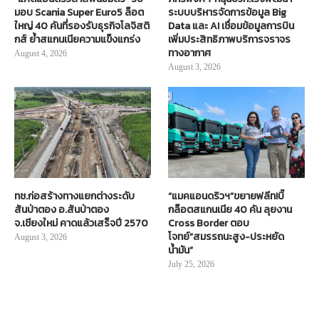
มอบ Scania Super Euro5 ล็อต
ระบบบริหารจัดการข้อมูล Big
ใหญ่ 40 คันที่รองรับธุรกิจโลจิสติ
Data และ AI เชื่อมข้อมูลการบิน
กส์ ย้ำสแกนเนียความแข็งแกร่ง
เพิ่มประสิทธิภาพบริการจราจร
ทางอากาศ
August 4, 2026
August 3, 2026
ทช.ก่อสร้างทางแยกต่างระดับ
“แมคแอนดริวฯ”ขยายฟลีท!บิ๊
สันป่าตอง อ.สันป่าตอง
กล็อตสแกนเนีย 40 คัน ลุยงาน
จ.เชียงใหม่ คาดแล้วเสร็จปี 2570
Cross Border ตอบ
โจทย์“สมรรถนะสูง-ประหยัด
August 3, 2026
น้ำมัน”
July 25, 2026