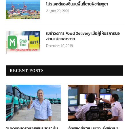
โปรเจกต์ของจีนบนพื้นที่ชายฝั่งกัมพูชา
August 20, 2020
เขย่าวงการ Food Delivery เมื่อผู้ให้บริการขอ
ส่วนแบ่งยอดขาย
December 19, 2019
RECENT POSTS
“แคดแอนดริวลาสพันธมิตร” รับ
ภัทรพงศ์ฯ”หนุนบวท.เร่งพัฒนา