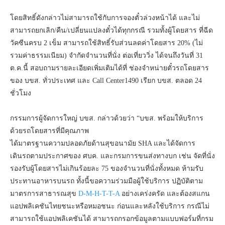
โดยสิทธิ์ดังกล่าวไม่สามารถใช้กับการจองตั๋วล่วงหน้าได้ และไม่
สามารถยกเลิก/คืน/เปลี่ยนแปลงตั๋วได้ทุกกรณี รวมทั้งผู้โดยสาร ที่ฉีด
วัคซีนครบ 2 เข็ม สามารถใช้สิทธิ์รับส่วนลดค่าโดยสาร 20% (ไม่
รวมค่าธรรมเนียม) จำกัดจำนวนที่นั่ง ต่อเที่ยววิ่ง ได้จนถึงวันที่ 31
ต.ค.นี้ สอบถามรายละเอียดเพิ่มเติมได้ที่ ช่องจำหน่ายตั๋วรถโดยสาร
ของ บขส. ทั่วประเทศ และ Call Center1490 เรียก บขส. ตลอด 24
ชั่วโมง
กรรมการผู้จัดการใหญ่ บขส. กล่าวด้วยว่า “บขส. พร้อมให้บริการ
ด้วยรถโดยสารที่มีคุณภาพ
ได้มาตรฐานความปลอดภัยด้านสุขอนามัย SHA และได้จัดการ
เดินรถตามประกาศของ ศบค. และกรมการขนส่งทางบก เช่น จัดที่นั่ง
รองรับผู้โดยสารไม่เกินร้อยละ 75 ของจำนวนที่นั่งทั้งหมด ห้ามรับ
ประทานอาหารบนรถ ทั้งนี้ขอความร่วมมือผู้ใช้บริการ ปฏิบัติตาม
มาตรการสาธารณสุข
D-M-H-T-T-A
อย่างเคร่งครัด และต้องสแกน
แอปพลิเคชันไทยชนะหรือหมอชนะ ก่อนและหลังใช้บริการ กรณีไม่
สามารถใช้แอปพลิเคชันได้ สามารถกรอกข้อมูลตามแบบฟอร์มที่กรม