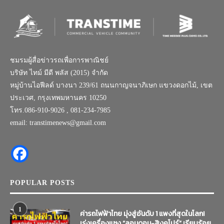
ชมรมผู้สื่อข่าวรถเพื่อการพาณิชย์
บริษัท ไทม์ มีดี พลัส (2015) จำกัด
หมู่บ้านไอฟีลด์ บางนา 239/61 ถนนกาญจนาภิเษก แขวงดอกไม้, เขต
ประเวศ, กรุงเทพมหานคร 10250
โทร.086-910-9026 , 081-234-7985
email: transtimenews@gmail.com
POPULAR POSTS
1
ค่ารถไฟฟ้าไทย มุ่งสู่อันดับ 1 แพงที่สุดในโลก!
เร่งเครื่องแซง “ลอนดอน-สิงคโปร์” เรียบร้อย