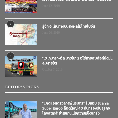
June 12, 2019
2
รู้จัก 6 เส้นทางขนส่งผลไม้ไทยไปจีน
June 20, 2019
3
“เช เกบารา-อัล ปาชิโน” 2 ฮีโร่ท้ายสิบล้อที่ยังมี…
ลมหายใจ!
October 7, 2019
EDITOR’S PICKS
“แคดแอนดริวลาสพันธมิตร” รับมอบ Scania
Super Euro5 ล็อตใหญ่ 40 คันที่รองรับธุรกิจ
โลจิสติกส์ ย้ำสแกนเนียความแข็งแกร่ง