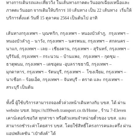
ทางการเดินรถและเที่ยววิ่ง ในเส้นทางภาคตะวันออกเฉียงเหนือและ
ภาคตะวันออก จากเดิมให้บริการ 10 เส้นทาง เป็น 22 เส้นทาง เริ่มให้
บริการตั้งแต่ วันที่ 15 ตุลาคม 2564 เป็นต้นไป อาทิ
เส้นทางกรุงเทพฯ – บุณฑริก, กรุงเทพฯ – หนองบัวลำภู, กรุงเทพฯ –
หนองบัวลำภู – นาวัง, กรุงเทพฯ – นครพนม, กรุงเทพฯ – สกลนคร –
นาแก, กรุงเทพฯ – เลย – เชียงคาน, กรุงเทพฯ – สุรินทร์, กรุงเทพฯ –
บุรีรัมย์, กรุงเทพฯ – กระนวน – บ้านแพง, กรุงเทพฯ – กุดชุม –
ธาตุพนม, กรุงเทพฯ – เดชอุดม -อุบลราชธานี, กรุงเทพฯ –
มุกดาหาร, กรุงเทพฯ – รัตนบุรี, กรุงเทพฯ – โขงเจียม, กรุงเทพฯ –
นาเชือก – ร้อยเอ็ด, กรุงเทพฯ – จันทบุรี – ตราด และ กรุงเทพฯ –
สระบุรี เป็นต้น
ทั้งนี้ ผู้ใช้บริการสามารถจองตั๋วล่วงหน้าเดินทางกับ บขส. ได้ ผ่าน
website บขส. https://tcl99web.transport.co.th/Home , ร้าน 7-Eleven
เคาน์เตอร์เซอวิส ทุกสาขา หรือตัวแทนจำหน่ายตั๋วของ บขส. และ
สามารถชำระค่าโดยสาร บขส. โดยใช้สิทธิ์โครงการคนละครึ่ง ผ่าน
แอปพลิเคชัน “เป๋าตังค์” ได้