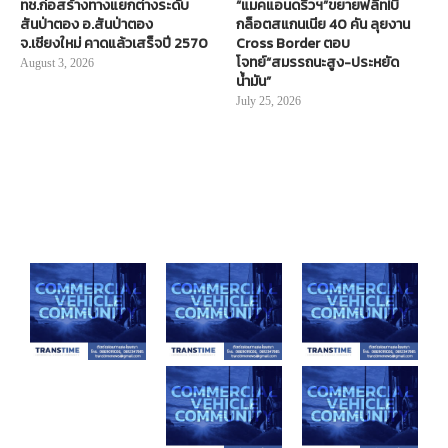
ทช.ก่อสร้างทางแยกต่างระดับ
“แมคแอนดริวฯ”ขยายฟลีท!บิ๊
สันป่าตอง อ.สันป่าตอง
กล็อตสแกนเนีย 40 คัน ลุยงาน
จ.เชียงใหม่ คาดแล้วเสร็จปี 2570
Cross Border ตอบ
โจทย์“สมรรถนะสูง-ประหยัด
August 3, 2026
น้ำมัน”
July 25, 2026