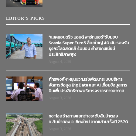
EDITOR’S PICKS
“แมคแอนดริว แอนด์ พาร์ทเนอร์”รับมอบ
Scania Super Euro5 ล็อตใหญ่ 40 คัน รองรับ
ธุรกิจโลจิสติกส์ รับมอบ ย้ำสแกนเนียมี
ประสิทธิภาพสูง
August 4, 2026
ภัทรพงศ์ฯ”หนุนบวท.เร่งพัฒนาระบบบริหาร
จัดการข้อมูล Big Data และ AI เชื่อมข้อมูลการ
บินเพิ่มประสิทธิภาพบริการจราจรทางอากาศ
August 3, 2026
ทช.ก่อสร้างทางแยกต่างระดับสันป่าตอง
อ.สันป่าตอง จ.เชียงใหม่ คาดแล้วเสร็จปี 2570
August 3, 2026