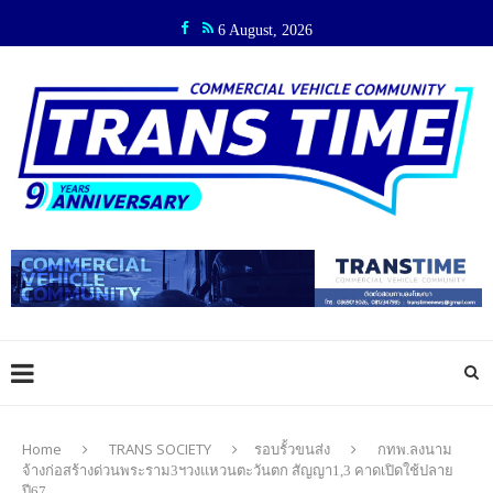
6 August, 2026
Home
TRANS SOCIETY
รอบรั้วขนส่ง
กทพ.ลงนาม
จ้างก่อสร้างด่วนพระราม3ฯวงแหวนตะวันตก สัญญา1,3 คาดเปิดใช้ปลาย
ปี67