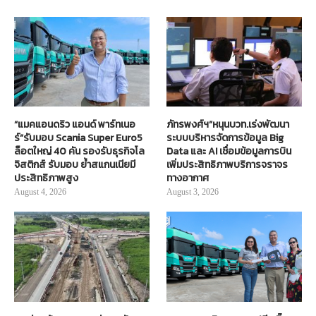
“แมคแอนดริว แอนด์ พาร์ทเนอ
ภัทรพงศ์ฯ”หนุนบวท.เร่งพัฒนา
ร์”รับมอบ Scania Super Euro5
ระบบบริหารจัดการข้อมูล Big
ล็อตใหญ่ 40 คัน รองรับธุรกิจโล
Data และ AI เชื่อมข้อมูลการบิน
จิสติกส์ รับมอบ ย้ำสแกนเนียมี
เพิ่มประสิทธิภาพบริการจราจร
ประสิทธิภาพสูง
ทางอากาศ
August 4, 2026
August 3, 2026