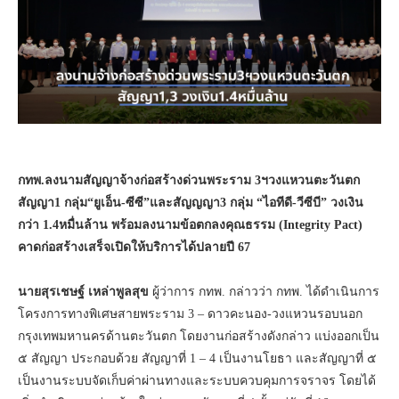
กทพ.ลงนามสัญญาจ้างก่อสร้างด่วนพระราม
3ฯ
วงแหวนตะวันตก
สัญญา1 กลุ่ม“ยูเอ็น-ซีซี”และสัญญญา3 กลุ่ม
“
ไอทีดี-วีซีบี” วงเงิน
กว่า 1.4หมื่นล้าน พร้อม
ลงนามข้อตกลงคุณธรรม (
Integrity Pact)
คาดก่อสร้างเสร็จเปิดให้บริการได้ปลายปี 67
นายสุรเชษฐ์ เหล่าพูลสุข
ผู้ว่าการ กทพ. กล่าวว่า กทพ. ได้ดำเนินการ
โครงการทางพิเศษสายพระราม 3 – ดาวคะนอง-วงแหวนรอบนอก
กรุงเทพมหานครด้านตะวันตก โดยงานก่อสร้างดังกล่าว แบ่งออกเป็น
๕ สัญญา ประกอบด้วย สัญญาที่ 1 – 4 เป็นงานโยธา และสัญญาที่ ๕
เป็นงานระบบจัดเก็บค่าผ่านทางและระบบควบคุมการจราจร โดยได้