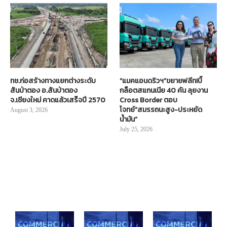
ทช.ก่อสร้างทางแยกต่างระดับ
“แมคแอนดริวฯ”ขยายฟลีท!บิ๊
สันป่าตอง อ.สันป่าตอง
กล็อตสแกนเนีย 40 คัน ลุยงาน
จ.เชียงใหม่ คาดแล้วเสร็จปี 2570
Cross Border ตอบ
โจทย์“สมรรถนะสูง-ประหยัด
August 3, 2026
น้ำมัน”
July 25, 2026