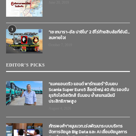
June 20, 2019
3
“เช เกบารา-อัล ปาชิโน” 2 ฮีโร่ท้ายสิบล้อที่ยังมี…
ลมหายใจ!
October 7, 2019
EDITOR’S PICKS
“แมคแอนดริว แอนด์ พาร์ทเนอร์”รับมอบ
Scania Super Euro5 ล็อตใหญ่ 40 คัน รองรับ
ธุรกิจโลจิสติกส์ รับมอบ ย้ำสแกนเนียมี
ประสิทธิภาพสูง
August 4, 2026
ภัทรพงศ์ฯ”หนุนบวท.เร่งพัฒนาระบบบริหาร
จัดการข้อมูล Big Data และ AI เชื่อมข้อมูลการ