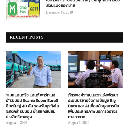
เขย่าวงการ Food Delivery เมื่อผู้ให้บริการขอ
ส่วนแบ่งยอดขาย
December 19, 2019
RECENT POSTS
“แมคแอนดริว แอนด์ พาร์ทเนอ
ภัทรพงศ์ฯ”หนุนบวท.เร่งพัฒนา
ร์”รับมอบ Scania Super Euro5
ระบบบริหารจัดการข้อมูล Big
ล็อตใหญ่ 40 คัน รองรับธุรกิจโล
Data และ AI เชื่อมข้อมูลการบิน
จิสติกส์ รับมอบ ย้ำสแกนเนียมี
เพิ่มประสิทธิภาพบริการจราจร
ประสิทธิภาพสูง
ทางอากาศ
August 4, 2026
August 3, 2026