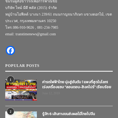
ชมรมผู้สื่อข่าวรถเพื่อการพาณิชย์
บริษัท ไทม์ มีดี พลัส (2015) จำกัด
หมู่บ้านไอฟีลด์ บางนา 239/61 ถนนกาญจนาภิเษก แขวงดอกไม้, เขต
ประเวศ, กรุงเทพมหานคร 10250
โทร.086-910-9026 , 081-234-7985
email: transtimenews@gmail.com
POPULAR POSTS
1
ค่ารถไฟฟ้าไทย มุ่งสู่อันดับ 1 แพงที่สุดในโลก!
เร่งเครื่องแซง “ลอนดอน-สิงคโปร์” เรียบร้อย
June 12, 2019
2
รู้จัก 6 เส้นทางขนส่งผลไม้ไทยไปจีน