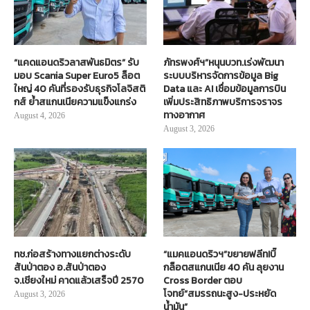
“แคดแอนดริวลาสพันธมิตร” รับ
ภัทรพงศ์ฯ”หนุนบวท.เร่งพัฒนา
มอบ Scania Super Euro5 ล็อต
ระบบบริหารจัดการข้อมูล Big
ใหญ่ 40 คันที่รองรับธุรกิจโลจิสติ
Data และ AI เชื่อมข้อมูลการบิน
กส์ ย้ำสแกนเนียความแข็งแกร่ง
เพิ่มประสิทธิภาพบริการจราจร
ทางอากาศ
August 4, 2026
August 3, 2026
ทช.ก่อสร้างทางแยกต่างระดับ
“แมคแอนดริวฯ”ขยายฟลีท!บิ๊
สันป่าตอง อ.สันป่าตอง
กล็อตสแกนเนีย 40 คัน ลุยงาน
จ.เชียงใหม่ คาดแล้วเสร็จปี 2570
Cross Border ตอบ
โจทย์“สมรรถนะสูง-ประหยัด
August 3, 2026
น้ำมัน”