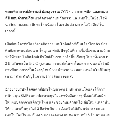
ขณะที่
อาจารย์อัครพงศ์
ผ่องสุวรรณ
CCO บจก.บจก.
พนัส แอสเซมบ
ลีย์ ตอบคำถามถึง
แนวคิดทางด้านนวัตกรรมและเทคโนโลยีอะไรที่
น่าจับตามองและมีประโยชน์และโดดเด่นต่อวงการโลจิสติกส์ใน
เวลานี้
เมื่อก่อนใครต่อใครก็อาจคิดว่าระบบโลจิสติกส์เป็นเรื่องไกลตัว มักจะ
คิดถึงภาคขนส่งขนาดใหญ่ แต่พอถึงปัจจุบันที่เราเริ่มซื้อของตามบ้าน
ทำให้ระบบโลจิสติกส์เข้าใกล้ตัวเรามากยิ่งขึ้นเรื่อยๆ ไม่ว่าทั้งจาก B
2 B หรือจะเป็น B 2 C รูปแบบการขนส่งในทุกโหมดการขนส่งก็เริ่มมี
การพัฒนาการขึ้นเรื่อยๆโดยมีการนำนวัตกรรมและเทคโนโลยีใหม่ๆ
เข้ามาส่วนสำคัญในการบริการจัดการขนส่ง
อีกอย่างบริษัทโลจิสติกส์ยักษ์ใหญ่ต่างๆเริ่มหันมาสนใจและให้การ
สนับสนุน SMEs และบ่มเพาะธุรกิจสตาร์ทอัพต่างๆ ซึ่งจะได้ไอเดีย
ใหม่ๆแปลกๆจากเด็กรุ่นใหม่ และช่วยกันผลักดันไอเดียใหม่ๆเหล่านั้น
ให้ออกมาเป็นธุรกิจได้ ถือว่าเป็นการส่งเสริมให้เกิดนวัตกรรมและ
เทคโนโลยีใหม่ๆ เป็นคุณูปการต่อภาคขนส่ง ส่วนหนึ่งก็เป็นสนับสนุน