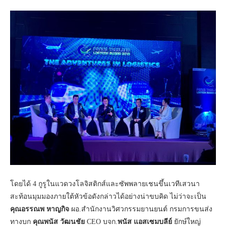
โดยได้ 4 กูรูในแวดวงโลจิสติกส์และซัพพลายเชนขึ้นเวทีเสวนา
สะท้อนมุมมองภายใต้หัวข้อดังกล่าวได้อย่างน่าขบคิด ไม่ว่าจะเป็น
คุณอรรณพ หาญกิจ
ผอ.สำนักงานวิศวกรรมยานยนต์ กรมการขนส่ง
ทางบก
คุณพนัส วัฒนชัย
CEO บจก.
พนัส แอสเซมบลีย์
ยักษ์ใหญ่