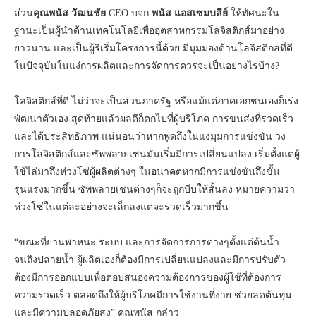
ส่วน
คุณพนัส วัฒนชัย
CEO บจก.
พนัส แอสเซมบลีย์
ให้ทัศนะใน
ฐานะเป็นผู้นำด้านเทคโนโลยีเพื่ออุตสาหกรรมโลจิสติกส์มาอย่าง
ยาวนาน และเป็นผู้ริเริ่มโครงการนี้ด้วย มีมุมมองด้านโลจิสติกสที่ดี
ในปัจจุบันในแง่การผลิตและการจัดการควรจะเป็นอย่างไรบ้าง?
โลจิสติกส์ที่ดี ไม่ว่าจะเป็นส่วนภาครัฐ หรือแม้แต่ภาคเอกชนเองก็เร่ง
พัฒนาตัวเอง สุดท้ายแล้วผลดีก็ตกไปที่ผู้บริโภค การขนส่งที่รวดเร็ว
และได้ประสิทธิภาพ แน่นอนว่าหากพูดถึงในแง่มุมการแข่งขัน วง
การโลจิสติกส์และซัพพลายเชนมันเริ่มมีการเปลี่ยนแปลง เริ่มตั้งแต่ผู้
ใช้ไล่มาถึงห่วงโซ่ผู้ผลิตต่างๆ ในอนาคตหากมีการแข่งขันถึงขั้น
รุนแรงมากขึ้น ซัพพลายเชนต่างๆก็จะถูกบีบให้สั้นลง หมายความว่า
ห่วงโซ่ในแต่ละอย่างจะเล็กลงแต่จะรวดเร็วมากขึ้น
“ขณะที่ยานพาหนะ ระบบ และการจัดการการต่างๆตั้งแต่ต้นน้ำ
จนถึงปลายน้ำ ผู้ผลิตเองก็ต้องมีการเปลี่ยนแปลงและมีการปรับตัว
ต้องมีการออกแบบเพื่อตอบสนองความต้องการของผู้ใช้ที่ต้องการ
ความรวดเร็ว ตลอดถึงให้ผู้บริโภคมีการใช้งานที่ง่าย ช่วยลดต้นทุน
และมีความปลอดภัยสูง” คุณพนัส กล่าว