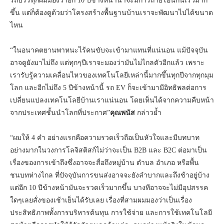
รถบรรทุกผมมองว่าอีก 10 ปีข้างหน้าน่าจะมีการถ่ายโอนกันเร็วมาก
ขึ้น แต่ก็ต้องดูด้วยว่าโครงสร้างพื้นฐานบ้านเราจะพัฒนาไปได้ขนาด
ไหน
“ในอนาคตยานพาหนะไร้คนขับจะเข้ามาแทนที่แน่นอน แม้ปัจจุบัน
อาจดูยังมาไม่ถึง แต่ทุกๆปีเราจะมองว่ามันไม่ไกลตัวอีกแล้ว เพราะ
เรารับรู้ความเคลื่อนไหวของเทคโนโลยีเหล่านี้มากขึ้นทุกปีจากทุกมุม
โลก และอีกไม่ถึง 5 ปีข้างหน้านี้ รถ EV ก็จะเข้ามามีอิทธิพลต่อการ
เปลี่ยนแปลงเทคโนโลยีบ้านเราแน่นอน โดยเห็นได้จากความคืบหน้า
จากประเทศชั้นนำโลกที่ประกาศ”
คุณพนัส
กล่าวย้ำ
“ผมให้ 4 คำ อย่างแรกคือความรวดเร็วถือเป็นหัวใจและมีบทบาท
อย่างมากในวงการโลจิสติสก์ไม่ว่าจะเป็น B2B และ B2C ต่อมาเป็น
เรื่องของการเข้าถึงซึ่งอาจจะสื่อถึงหมู่บ้าน ตำบล อำเภอ หรือพื้น
ชนบทห่างไกล ที่ปัจจุบันการขนส่งอาจจะยังลำบากและถึงช้าอยู่บ้าง
แต่อีก 10 ปีข้างหน้ามันจะรวดเร็วมากขึ้น บางทีอาจจะไม่มีอุปสรรค
ใดๆเลยสั่งของเช้าเย็นได้รับเลย เรื่องที่สามผมมองว่าเป็นเรื่อง
ประสิทธิภาพทั้งการบริหารต้นทุน การใช้จ่าย และการใช้เทคโนโลยี