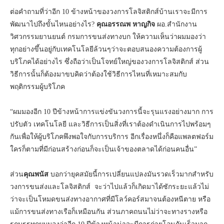
ต่อคำถามที่ว่าอีก 10 ข้างหน้าของวงการโลจิสติกส์บ้านเราจะมีการ
พัฒนาไปถึงขั้นไหนอย่างไร?
คุณอรรณพ หาญกิจ
ผอ.สำนักงาน
วิศวกรรมยานยนต์ กรมการขนส่งทางบก ให้ความเห็นว่าผมมองว่า
ทุกอย่างขึ้นอยู่กับเทคโนโลยีล้วนๆว่าจะตอบสนองความต้องการผู้
บริโภคได้อย่างไร ซึ่งถือว่าเป็นโจทย์ใหญ่ของวงการโลจิสติกส์ ส่วน
วิธีการนั้นก็ต้องมาขบคิดว่าต้องใช้วิธีการไหนที่เหมาะสมกับ
พฤติกรรมผู้บริโภค
“ผมมองอีก 10 ปีข้างหน้าการแข่งขันวงการนี้จะรุนแรงอย่างมาก การ
ปรับตัว เทคโนโลยี และวิธีการเป็นสิ่งที่เราต้องดำเนินการไปพร้อมๆ
กันเพื่อให้ผู้บริโภคพึงพอใจกับการบริการ อีกเรื่องหนึ่งก็คือแพลตฟอร์ม
ใครก็ตามที่มีก่อนสร้างก่อนก็จะเป็นเจ้าของตลาดได้ก่อนคนอื่น”
ส่วน
คุณพนัส
บอกว่ายุคสมัยนี้การเปลี่ยนแปลงมันรวดเร็วมากสำหรับ
วงการขนส่งและโลจิสติกส์ จะว่าไปแล้วก็เกิดมาได้ซักระยะแล้วไม่
ว่าจะเป็นโหมดขนส่งทางอากาศที่มีโลว์คอร์สมาจนต้องหนีตาย หรือ
แม้การขนส่งทางเรือก็เหมือนกัน ส่วนภาคถนนไม่ว่าจะทางรางหรือ