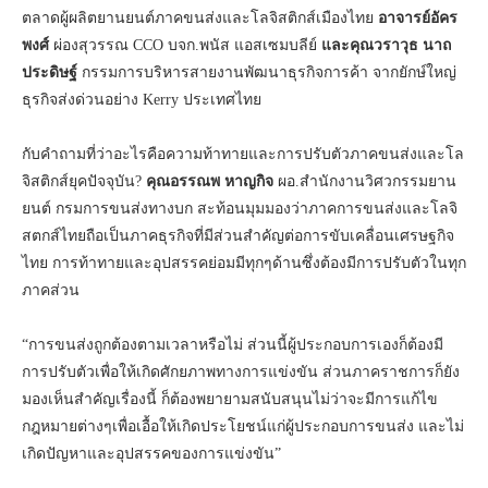
ตลาดผู้ผลิตยานยนต์ภาคขนส่งและโลจิสติกส์เมืองไทย
อาจารย์อัคร
พงศ์
ผ่องสุวรรณ CCO บจก.พนัส แอสเซมบลีย์
และ
คุณวราวุธ นาถ
ประดิษฐ์
กรรมการบริหารสายงานพัฒนาธุรกิจการค้า จากยักษ์ใหญ่
ธุรกิจส่งด่วนอย่าง Kerry ประเทศไทย
กับคำถามที่ว่าอะไรคือความท้าทายและการปรับตัวภาคขนส่งและโล
จิสติกส์ยุคปัจจุบัน?
คุณอรรณพ หาญกิจ
ผอ.สำนักงานวิศวกรรมยาน
ยนต์ กรมการขนส่งทางบก สะท้อนมุมมองว่าภาคการขนส่งและโลจิ
สตกส์ไทยถือเป็นภาคธุรกิจที่มีส่วนสำคัญต่อการขับเคลื่อนเศรษฐกิจ
ไทย การท้าทายและอุปสรรคย่อมมีทุกๆด้านซึ่งต้องมีการปรับตัวในทุก
ภาคส่วน
“การขนส่งถูกต้องตามเวลาหรือไม่ ส่วนนี้ผู้ประกอบการเองก็ต้องมี
การปรับตัวเพื่อให้เกิดศักยภาพทางการแข่งขัน ส่วนภาคราชการก็ยัง
มองเห็นสำคัญเรื่องนี้ ก็ต้องพยายามสนับสนุนไม่ว่าจะมีการแก้ไข
กฎหมายต่างๆเพื่อเอื้อให้เกิดประโยชน์แก่ผู้ประกอบการขนส่ง และไม่
เกิดปัญหาและอุปสรรคของการแข่งขัน”