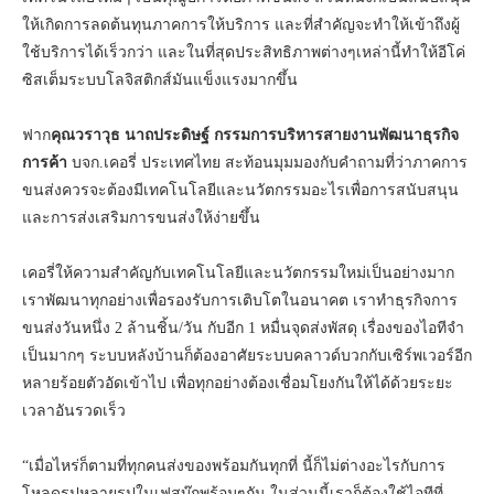
ให้เกิดการลดต้นทุนภาคการให้บริการ และที่สำคัญจะทำให้เข้าถึงผู้
ใช้บริการได้เร็วกว่า และในที่สุดประสิทธิภาพต่างๆเหล่านี้ทำให้อีโค่
ซิสเต็มระบบโลจิสติกส์มันแข็งแรงมากขึ้น
ฟาก
คุณวราวุธ นาถประดิษฐ์
กรรมการบริหารสายงานพัฒนาธุรกิจ
การค้า
บจก.เคอรี่ ประเทศไทย สะท้อนมุมมองกับคำถามที่ว่าภาคการ
ขนส่งควรจะต้องมีเทคโนโลยีและนวัตกรรมอะไรเพื่อการสนับสนุน
และการส่งเสริมการขนส่งให้ง่ายขึ้น
เคอรี่ให้ความสำคัญกับเทคโนโลยีและนวัตกรรมใหม่เป็นอย่างมาก
เราพัฒนาทุกอย่างเพื่อรองรับการเติบโตในอนาคต เราทำธุรกิจการ
ขนส่งวันหนึ่ง 2 ล้านชิ้น/วัน กับอีก 1 หมื่นจุดส่งพัสดุ เรื่องของไอทีจำ
เป็นมากๆ ระบบหลังบ้านก็ต้องอาศัยระบบคลาวด์บวกกับเซิร์พเวอร์อีก
หลายร้อยตัวอัดเข้าไป เพื่อทุกอย่างต้องเชื่อมโยงกันให้ได้ด้วยระยะ
เวลาอันรวดเร็ว
“เมื่อไหร่ก็ตามที่ทุกคนส่งของพร้อมกันทุกที่ นี้ก็ไม่ต่างอะไรกับการ
โหลดรูปหลายรูปในเฟสบุ๊กพร้อมๆกัน ในส่วนนี้เราก็ต้องใช้ไอทีที่