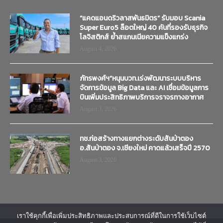
“แคดแอนดริวลาสพันธมิตร” รับมอบ Scania
Super Euro5 ล็อตใหญ่ 40 คันที่รองรับธุรกิจ
โลจิสติกส์ ย้ำสแกนเนียความแข็งแกร่ง
August 4, 2026
ภัทรพงศ์ฯ”หนุนบวท.เร่งพัฒนาระบบบริหาร
จัดการข้อมูล Big Data และ AI เชื่อมข้อมูลการ
บินเพิ่มประสิทธิภาพบริการจราจรทางอากาศ
August 3, 2026
ทช.ก่อสร้างทางแยกต่างระดับสันป่าตอง
อ.สันป่าตอง จ.เชียงใหม่ คาดแล้วเสร็จปี 2570
August 3, 2026
เราใช้คุกกี้เพื่อเพิ่มประสิทธิภาพและประสบการณ์ที่ดีในการใช้เว็บไซต์