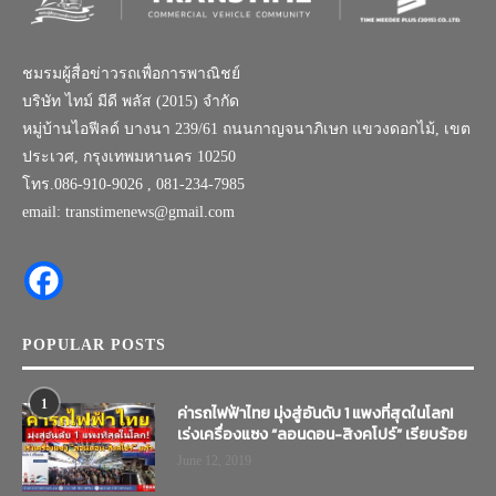
ชมรมผู้สื่อข่าวรถเพื่อการพาณิชย์
บริษัท ไทม์ มีดี พลัส (2015) จำกัด
หมู่บ้านไอฟีลด์ บางนา 239/61 ถนนกาญจนาภิเษก แขวงดอกไม้, เขต
ประเวศ, กรุงเทพมหานคร 10250
โทร.086-910-9026 , 081-234-7985
email: transtimenews@gmail.com
POPULAR POSTS
1
ค่ารถไฟฟ้าไทย มุ่งสู่อันดับ 1 แพงที่สุดในโลก!
เร่งเครื่องแซง “ลอนดอน-สิงคโปร์” เรียบร้อย
June 12, 2019