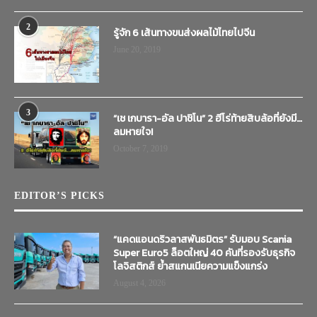
2
รู้จัก 6 เส้นทางขนส่งผลไม้ไทยไปจีน
June 20, 2019
3
“เช เกบารา-อัล ปาชิโน” 2 ฮีโร่ท้ายสิบล้อที่ยังมี…
ลมหายใจ!
October 7, 2019
EDITOR’S PICKS
“แคดแอนดริวลาสพันธมิตร” รับมอบ Scania
Super Euro5 ล็อตใหญ่ 40 คันที่รองรับธุรกิจ
โลจิสติกส์ ย้ำสแกนเนียความแข็งแกร่ง
August 4, 2026