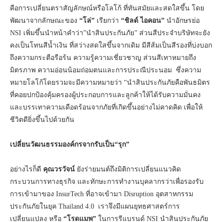
คือการเปลี่ยนตราสัญลักษณ์หรือโลโก้ ที่ทันสมัยและสดใสขึ้น โดย
พัฒนาจากลักษณะของ
“โล่”
เรียกว่า
“ชิลด์ ไอคอน”
นำอักษรย่อ
NSI เพิ่มขึ้นนำหน้าคำว่า”นำสินประกันภัย” ส่วนสีประจำบริษัทจะยัง
คงเป็นโทนสีน้ำเงิน ที่สว่างสดใสขึ้นจากเดิม มีสีส้มเป็นสีรองที่บ่งบอก
ถึงความกระตือรือร้น ความรู้ความเชี่ยวชาญ ส่วนสีเทาหมายถึง
มิตรภาพ ความอ่อนน้อมถ่อมตนและการประณีประนอม ซึ่งความ
หมายโลโก้โดยรวมจะมีความหมายว่า “นำสินประกันภัยคือพันธมิตร
ที่คอยปกป้องคุ้มครองผู้ประกอบการและลูกค้าให้ได้รับความมั่นคง
และบรรเทาความเดือดร้อนจากภัยที่เกิดขึ้นอย่างไม่คาดคิด เพื่อให้
ชีวิตดียิ่งขึ้นไปด้วยกัน
เปลี่ยนวัฒนธรรมองค์กรจากรับเป็น
“รุก”
อย่างไรก็ดี
คุณวรวัจน์
ยังร่ายมนต์ถึงมิติการเปลี่ยนแนวคิด
กระบวนการทางธุรกิจ และทักษะการทำงานบุคลากรว่าเพื่อรองรับ
การเข้ามาของ InsurTech ที่อาจเข้ามา Disruption อุตสาหกรรม
ประกันภัยในยุค Thailand 4.0 เราจึงมีแผนยุทธศาสตร์การ
เปลี่ยนแปลง หรือ
“โรดแมพ”
ในการรีแบรนด์ NSI นำสินประกันภัย