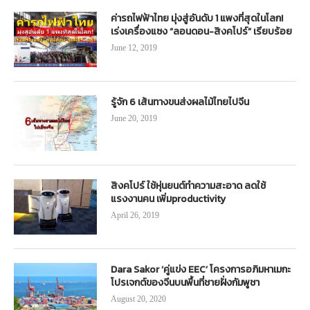
ค่ารถไฟฟ้าไทย มุ่งสู่อันดับ 1 แพงที่สุดในโลก!
เร่งเครื่องแซง “ลอนดอน-สิงคโปร์” เรียบร้อย
June 12, 2019
รู้จัก 6 เส้นทางขนส่งผลไม้ไทยไปจีน
June 20, 2019
สิงคโปร์ ใช้หุ่นยนต์ทำความสะอาด ลดใช้
แรงงานคน เพิ่มproductivity
April 26, 2019
Dara Sakor ‘คู่แข่ง EEC’ โครงการอภิมหาเมกะ
โปรเจกต์ของจีนบนพื้นที่ชายฝั่งกัมพูชา
August 20, 2020