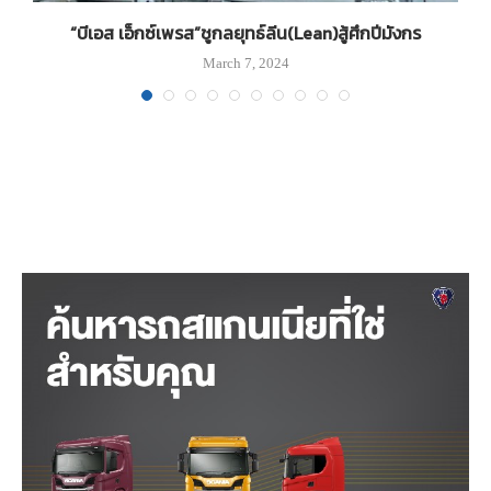
“บีเอส เอ็กซ์เพรส”ชูกลยุทธ์ลีน(Lean)สู้ศึกปีมังกร
March 7, 2024