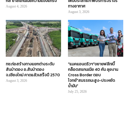
กส์ ย้ำสแกนเนียความแข็งแกร่ง
เพิ่มประสิทธิภาพบริการจราจร
ทางอากาศ
August 4, 2026
August 3, 2026
ทช.ก่อสร้างทางแยกต่างระดับ
“แมคแอนดริวฯ”ขยายฟลีท!บิ๊
สันป่าตอง อ.สันป่าตอง
กล็อตสแกนเนีย 40 คัน ลุยงาน
จ.เชียงใหม่ คาดแล้วเสร็จปี 2570
Cross Border ตอบ
โจทย์“สมรรถนะสูง-ประหยัด
August 3, 2026
น้ำมัน”
July 25, 2026