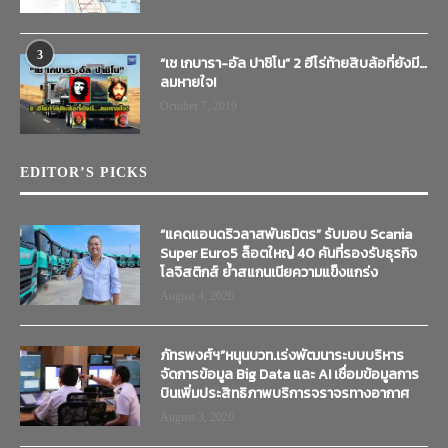
3
“เช เกบารา-อัล ปาชิโน” 2 ฮีโร่ท้ายสิบล้อที่ยังมี…
ลมหายใจ!
October 7, 2019
EDITOR’S PICKS
“แคดแอนดริวลาสพันธมิตร” รับมอบ Scania
Super Euro5 ล็อตใหญ่ 40 คันที่รองรับธุรกิจ
โลจิสติกส์ ย้ำสแกนเนียความแข็งแกร่ง
August 4, 2026
ภัทรพงศ์ฯ”หนุนบวท.เร่งพัฒนาระบบบริหาร
จัดการข้อมูล Big Data และ AI เชื่อมข้อมูลการ
บินเพิ่มประสิทธิภาพบริการจราจรทางอากาศ
August 3, 2026