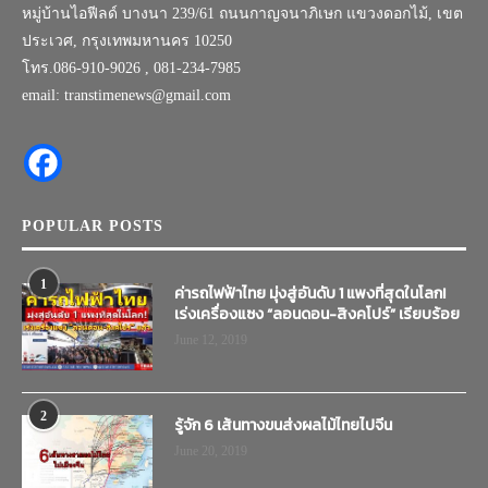
หมู่บ้านไอฟีลด์ บางนา 239/61 ถนนกาญจนาภิเษก แขวงดอกไม้, เขต
ประเวศ, กรุงเทพมหานคร 10250
โทร.086-910-9026 , 081-234-7985
email: transtimenews@gmail.com
POPULAR POSTS
1
ค่ารถไฟฟ้าไทย มุ่งสู่อันดับ 1 แพงที่สุดในโลก!
เร่งเครื่องแซง “ลอนดอน-สิงคโปร์” เรียบร้อย
June 12, 2019
2
รู้จัก 6 เส้นทางขนส่งผลไม้ไทยไปจีน
June 20, 2019