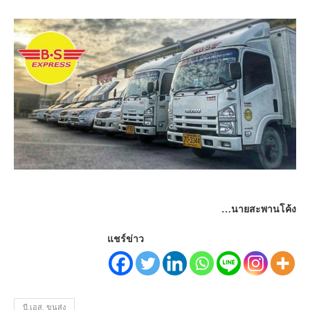
…นายสะพานโค้ง
แชร์ข่าว
บี.เอส. ขนส่ง