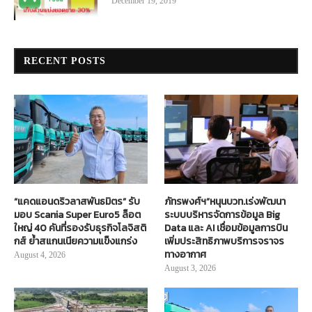
December 19, 2019
RECENT POSTS
“แคดแอนดริวลาสพันธมิตร” รับ
ภัทรพงศ์ฯ”หนุนบวท.เร่งพัฒนา
มอบ Scania Super Euro5 ล็อต
ระบบบริหารจัดการข้อมูล Big
ใหญ่ 40 คันที่รองรับธุรกิจโลจิสติ
Data และ AI เชื่อมข้อมูลการบิน
กส์ ย้ำสแกนเนียความแข็งแกร่ง
เพิ่มประสิทธิภาพบริการจราจร
ทางอากาศ
August 4, 2026
August 3, 2026