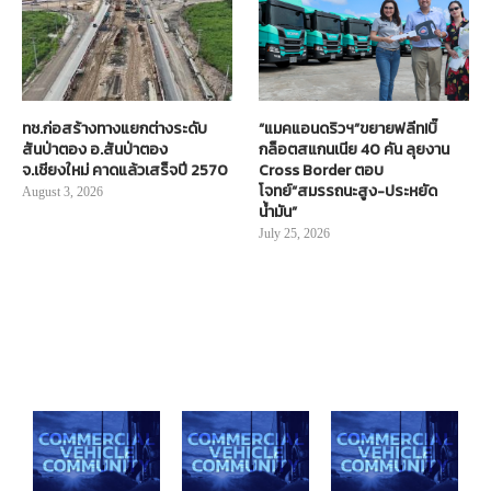
ทช.ก่อสร้างทางแยกต่างระดับ
“แมคแอนดริวฯ”ขยายฟลีท!บิ๊
สันป่าตอง อ.สันป่าตอง
กล็อตสแกนเนีย 40 คัน ลุยงาน
จ.เชียงใหม่ คาดแล้วเสร็จปี 2570
Cross Border ตอบ
โจทย์“สมรรถนะสูง-ประหยัด
August 3, 2026
น้ำมัน”
July 25, 2026