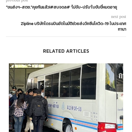
previous post
“ขนส่งฯ-สตช.”คุยกันแล้ว!#สบจดล# ‘ไม่จับ-ปรับ’ใบขับขี่หมดอายุ
next post
Zipline บริษัทโดรนบินอัตโนมัติช่วยส่งวัคซีนโควิด-19 ในประเทศ
กานา
RELATED ARTICLES