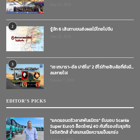
June 12, 2019
2
รู้จัก 6 เส้นทางขนส่งผลไม้ไทยไปจีน
June 20, 2019
3
“เช เกบารา-อัล ปาชิโน” 2 ฮีโร่ท้ายสิบล้อที่ยังมี…
ลมหายใจ!
October 7, 2019
EDITOR’S PICKS
“แคดแอนดริวลาสพันธมิตร” รับมอบ Scania
Super Euro5 ล็อตใหญ่ 40 คันที่รองรับธุรกิจ
โลจิสติกส์ ย้ำสแกนเนียความแข็งแกร่ง
August 4, 2026