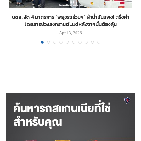
บขส. งัด 4 มาตรการ “พยุงรถร่วมฯ” ฝ่าน้ำมันแพง! ตรึงค่า
โดยสารช่วงสงกรานต์…แต่หลังจากนั้นต้องลุ้น
April 3, 2026