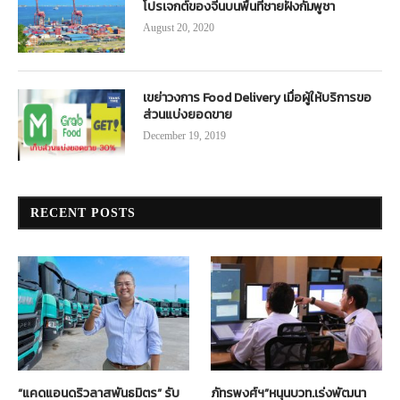
โปรเจกต์ของจีนบนพื้นที่ชายฝั่งกัมพูชา
August 20, 2020
เขย่าวงการ Food Delivery เมื่อผู้ให้บริการขอ
ส่วนแบ่งยอดขาย
December 19, 2019
RECENT POSTS
“แคดแอนดริวลาสพันธมิตร” รับ
ภัทรพงศ์ฯ”หนุนบวท.เร่งพัฒนา