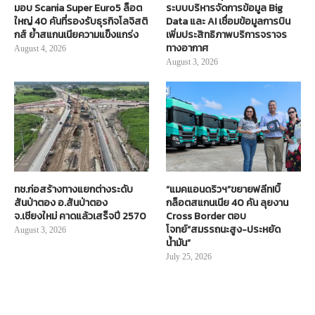
มอบ Scania Super Euro5 ล็อต
ระบบบริหารจัดการข้อมูล Big
ใหญ่ 40 คันที่รองรับธุรกิจโลจิสติ
Data และ AI เชื่อมข้อมูลการบิน
กส์ ย้ำสแกนเนียความแข็งแกร่ง
เพิ่มประสิทธิภาพบริการจราจร
ทางอากาศ
August 4, 2026
August 3, 2026
ทช.ก่อสร้างทางแยกต่างระดับ
“แมคแอนดริวฯ”ขยายฟลีท!บิ๊
สันป่าตอง อ.สันป่าตอง
กล็อตสแกนเนีย 40 คัน ลุยงาน
จ.เชียงใหม่ คาดแล้วเสร็จปี 2570
Cross Border ตอบ
โจทย์“สมรรถนะสูง-ประหยัด
August 3, 2026
น้ำมัน”
July 25, 2026