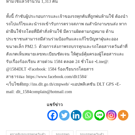
ห้ามใช้แล้วจำนวน 1,313 คัน
ทั้งนี้ กำชับผู้ประกอบการและเจ้าของรถทุกคันที่ถูกพ่นห้ามใช้ ต้องนำ
รถไปแก้ไขและนำรถเข้ารับการตรวจสภาพ ณสำนักงานขนส่ง หาก
ฝ่าฝืนใช้รถโดยที่มีคำสั่งห้ามใช้ มีความผิดตามกฎหมาย ด้าน
ประชาชนสามารถมีส่วนร่วมป้องกันและแก้ไขปัญหาฝุ่นละออง
ขนาดเล็ก PM2.5 ด้วยการส่งภาพรถบรรทุกและรถโดยสารควันดำที่
สังเกตเห็นหมายเลขทะเบียนชัดเจน ให้ศูนย์คุ้มครองผู้โดยสารและ
รับเรื่องร้องเรียน สายด่วน 1584 ตลอด 24 ชั่วโมง •Line@:
@1584DLT •Facebook: 1584 ร้องเรียนรถโดยสาร
สาธารณะ https://www.facebook.com/dlt1584/
•เว็บไซต์http://ins.dlt.go.th/cmpweb/ •แอปพลิเคชัน DLT GPS •E-
mail: dlt_1584complain@hotmail.com
แชร์ข่าว
ตรวจจับรถบรรทุกควันดำ
รถบรรทุก
รถบรรทุกควันดำ