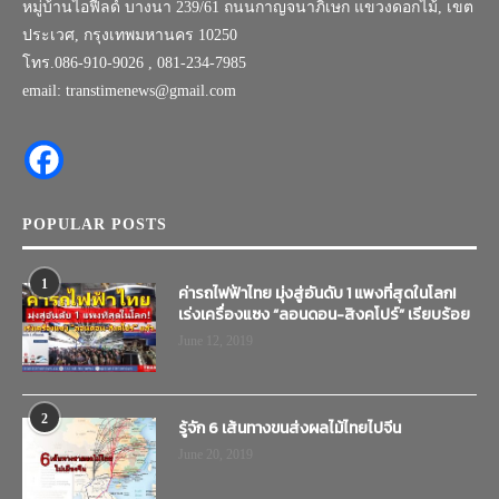
หมู่บ้านไอฟีลด์ บางนา 239/61 ถนนกาญจนาภิเษก แขวงดอกไม้, เขต
ประเวศ, กรุงเทพมหานคร 10250
โทร.086-910-9026 , 081-234-7985
email: transtimenews@gmail.com
POPULAR POSTS
1
ค่ารถไฟฟ้าไทย มุ่งสู่อันดับ 1 แพงที่สุดในโลก!
เร่งเครื่องแซง “ลอนดอน-สิงคโปร์” เรียบร้อย
June 12, 2019
2
รู้จัก 6 เส้นทางขนส่งผลไม้ไทยไปจีน
June 20, 2019