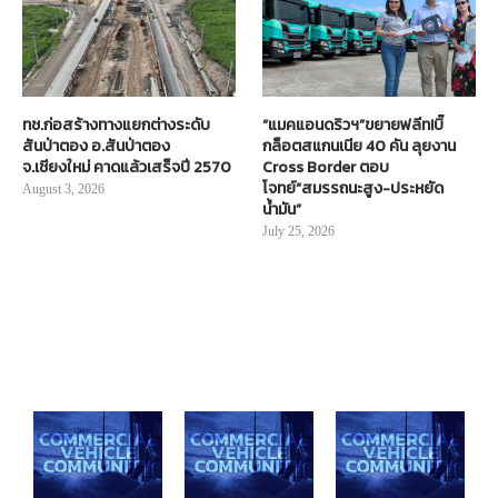
ทช.ก่อสร้างทางแยกต่างระดับ
“แมคแอนดริวฯ”ขยายฟลีท!บิ๊
สันป่าตอง อ.สันป่าตอง
กล็อตสแกนเนีย 40 คัน ลุยงาน
จ.เชียงใหม่ คาดแล้วเสร็จปี 2570
Cross Border ตอบ
โจทย์“สมรรถนะสูง-ประหยัด
August 3, 2026
น้ำมัน”
July 25, 2026