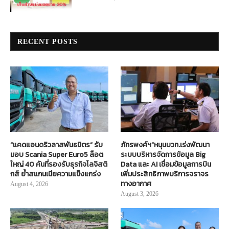
RECENT POSTS
“แคดแอนดริวลาสพันธมิตร” รับ
ภัทรพงศ์ฯ”หนุนบวท.เร่งพัฒนา
มอบ Scania Super Euro5 ล็อต
ระบบบริหารจัดการข้อมูล Big
ใหญ่ 40 คันที่รองรับธุรกิจโลจิสติ
Data และ AI เชื่อมข้อมูลการบิน
กส์ ย้ำสแกนเนียความแข็งแกร่ง
เพิ่มประสิทธิภาพบริการจราจร
ทางอากาศ
August 4, 2026
August 3, 2026