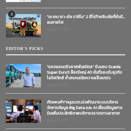
3
“เช เกบารา-อัล ปาชิโน” 2 ฮีโร่ท้ายสิบล้อที่ยังมี…
ลมหายใจ!
October 7, 2019
EDITOR’S PICKS
“แคดแอนดริวลาสพันธมิตร” รับมอบ Scania
Super Euro5 ล็อตใหญ่ 40 คันที่รองรับธุรกิจ
โลจิสติกส์ ย้ำสแกนเนียความแข็งแกร่ง
August 4, 2026
ภัทรพงศ์ฯ”หนุนบวท.เร่งพัฒนาระบบบริหาร
จัดการข้อมูล Big Data และ AI เชื่อมข้อมูลการ
บินเพิ่มประสิทธิภาพบริการจราจรทางอากาศ
August 3, 2026