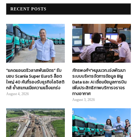
RECENT POSTS
“แคดแอนดริวลาสพันธมิตร” รับ
ภัทรพงศ์ฯ”หนุนบวท.เร่งพัฒนา
มอบ Scania Super Euro5 ล็อต
ระบบบริหารจัดการข้อมูล Big
ใหญ่ 40 คันที่รองรับธุรกิจโลจิสติ
Data และ AI เชื่อมข้อมูลการบิน
กส์ ย้ำสแกนเนียความแข็งแกร่ง
เพิ่มประสิทธิภาพบริการจราจร
ทางอากาศ
August 4, 2026
August 3, 2026