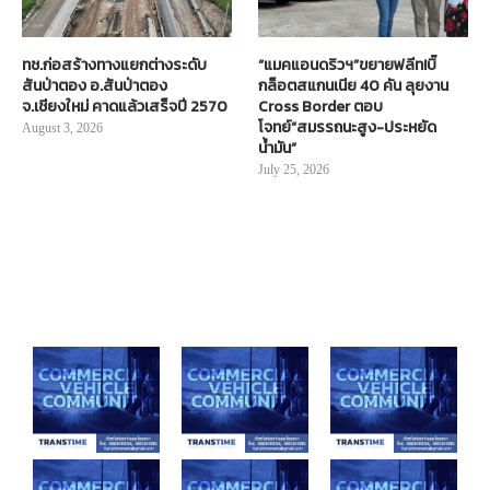
ทช.ก่อสร้างทางแยกต่างระดับ
“แมคแอนดริวฯ”ขยายฟลีท!บิ๊
สันป่าตอง อ.สันป่าตอง
กล็อตสแกนเนีย 40 คัน ลุยงาน
จ.เชียงใหม่ คาดแล้วเสร็จปี 2570
Cross Border ตอบ
โจทย์“สมรรถนะสูง-ประหยัด
August 3, 2026
น้ำมัน”
July 25, 2026