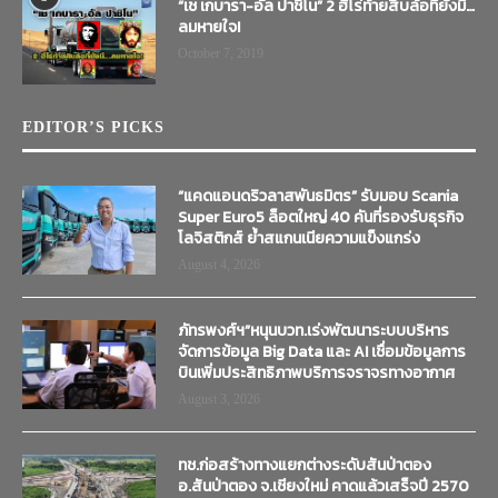
“เช เกบารา-อัล ปาชิโน” 2 ฮีโร่ท้ายสิบล้อที่ยังมี…
ลมหายใจ!
October 7, 2019
EDITOR’S PICKS
“แคดแอนดริวลาสพันธมิตร” รับมอบ Scania
Super Euro5 ล็อตใหญ่ 40 คันที่รองรับธุรกิจ
โลจิสติกส์ ย้ำสแกนเนียความแข็งแกร่ง
August 4, 2026
ภัทรพงศ์ฯ”หนุนบวท.เร่งพัฒนาระบบบริหาร
จัดการข้อมูล Big Data และ AI เชื่อมข้อมูลการ
บินเพิ่มประสิทธิภาพบริการจราจรทางอากาศ
August 3, 2026
ทช.ก่อสร้างทางแยกต่างระดับสันป่าตอง
อ.สันป่าตอง จ.เชียงใหม่ คาดแล้วเสร็จปี 2570