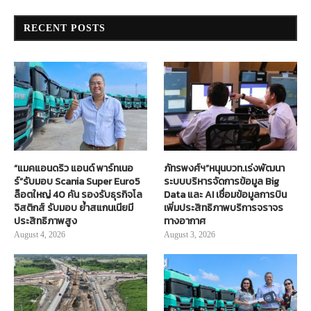
RECENT POSTS
“แมคแอนดริว แอนด์ พาร์ทเนอ
ภัทรพงศ์ฯ”หนุนบวท.เร่งพัฒนา
ร์”รับมอบ Scania Super Euro5
ระบบบริหารจัดการข้อมูล Big
ล็อตใหญ่ 40 คัน รองรับธุรกิจโล
Data และ AI เชื่อมข้อมูลการบิน
จิสติกส์ รับมอบ ย้ำสแกนเนียมี
เพิ่มประสิทธิภาพบริการจราจร
ประสิทธิภาพสูง
ทางอากาศ
August 4, 2026
August 3, 2026