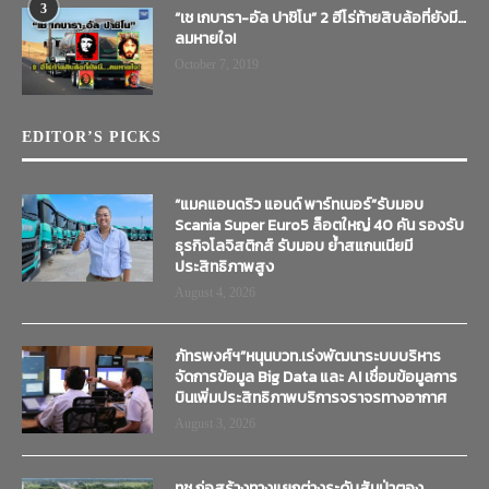
3
“เช เกบารา-อัล ปาชิโน” 2 ฮีโร่ท้ายสิบล้อที่ยังมี…
ลมหายใจ!
October 7, 2019
EDITOR’S PICKS
“แมคแอนดริว แอนด์ พาร์ทเนอร์”รับมอบ
Scania Super Euro5 ล็อตใหญ่ 40 คัน รองรับ
ธุรกิจโลจิสติกส์ รับมอบ ย้ำสแกนเนียมี
ประสิทธิภาพสูง
August 4, 2026
ภัทรพงศ์ฯ”หนุนบวท.เร่งพัฒนาระบบบริหาร
จัดการข้อมูล Big Data และ AI เชื่อมข้อมูลการ
บินเพิ่มประสิทธิภาพบริการจราจรทางอากาศ
August 3, 2026
ทช.ก่อสร้างทางแยกต่างระดับสันป่าตอง