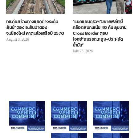
ทช.ก่อสร้างทางแยกต่างระดับ
“แมคแอนดริวฯ”ขยายฟลีท!บิ๊
สันป่าตอง อ.สันป่าตอง
กล็อตสแกนเนีย 40 คัน ลุยงาน
จ.เชียงใหม่ คาดแล้วเสร็จปี 2570
Cross Border ตอบ
โจทย์“สมรรถนะสูง-ประหยัด
August 3, 2026
น้ำมัน”
July 25, 2026