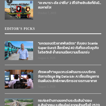
3
“เช เกบารา-อัล ปาชิโน” 2 ฮีโร่ท้ายสิบล้อที่ยังมี…
ลมหายใจ!
October 7, 2019
EDITOR’S PICKS
“แคดแอนดริวลาสพันธมิตร” รับมอบ Scania
Super Euro5 ล็อตใหญ่ 40 คันที่รองรับธุรกิจ
โลจิสติกส์ ย้ำสแกนเนียความแข็งแกร่ง
August 4, 2026
ภัทรพงศ์ฯ”หนุนบวท.เร่งพัฒนาระบบบริหาร
จัดการข้อมูล Big Data และ AI เชื่อมข้อมูลการ
บินเพิ่มประสิทธิภาพบริการจราจรทางอากาศ
August 3, 2026
ทช.ก่อสร้างทางแยกต่างระดับสันป่าตอง
อ.สันป่าตอง จ.เชียงใหม่ คาดแล้วเสร็จปี 2570