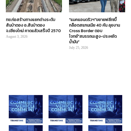
ทช.ก่อสร้างทางแยกต่างระดับ
“แมคแอนดริวฯ”ขยายฟลีท!บิ๊
สันป่าตอง อ.สันป่าตอง
กล็อตสแกนเนีย 40 คัน ลุยงาน
จ.เชียงใหม่ คาดแล้วเสร็จปี 2570
Cross Border ตอบ
โจทย์“สมรรถนะสูง-ประหยัด
August 3, 2026
น้ำมัน”
July 25, 2026