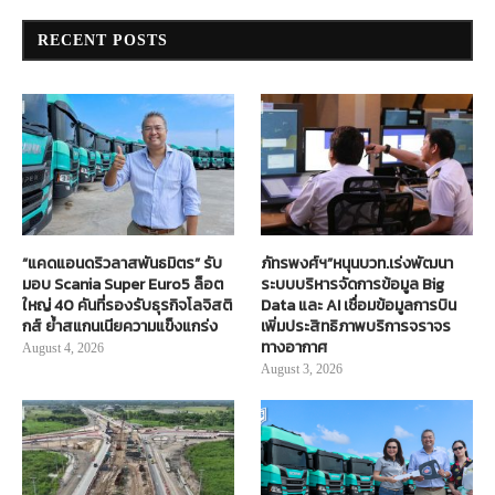
RECENT POSTS
“แคดแอนดริวลาสพันธมิตร” รับ
ภัทรพงศ์ฯ”หนุนบวท.เร่งพัฒนา
มอบ Scania Super Euro5 ล็อต
ระบบบริหารจัดการข้อมูล Big
ใหญ่ 40 คันที่รองรับธุรกิจโลจิสติ
Data และ AI เชื่อมข้อมูลการบิน
กส์ ย้ำสแกนเนียความแข็งแกร่ง
เพิ่มประสิทธิภาพบริการจราจร
ทางอากาศ
August 4, 2026
August 3, 2026