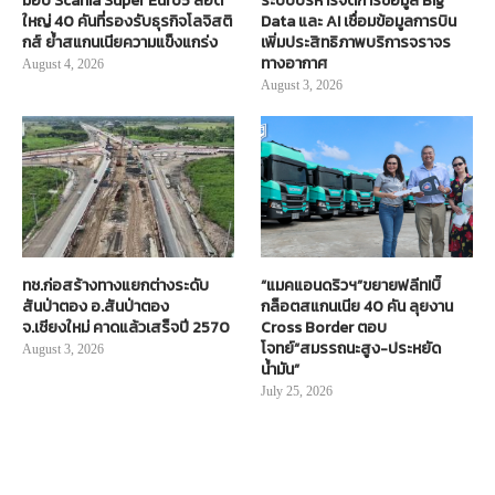
มอบ Scania Super Euro5 ล็อต
ระบบบริหารจัดการข้อมูล Big
ใหญ่ 40 คันที่รองรับธุรกิจโลจิสติ
Data และ AI เชื่อมข้อมูลการบิน
กส์ ย้ำสแกนเนียความแข็งแกร่ง
เพิ่มประสิทธิภาพบริการจราจร
ทางอากาศ
August 4, 2026
August 3, 2026
ทช.ก่อสร้างทางแยกต่างระดับ
“แมคแอนดริวฯ”ขยายฟลีท!บิ๊
สันป่าตอง อ.สันป่าตอง
กล็อตสแกนเนีย 40 คัน ลุยงาน
จ.เชียงใหม่ คาดแล้วเสร็จปี 2570
Cross Border ตอบ
โจทย์“สมรรถนะสูง-ประหยัด
August 3, 2026
น้ำมัน”
July 25, 2026