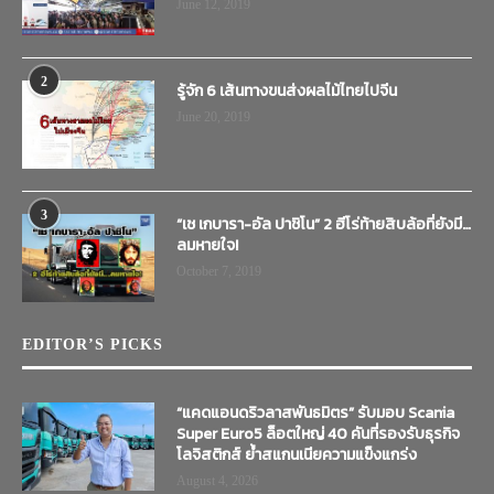
June 12, 2019
2
รู้จัก 6 เส้นทางขนส่งผลไม้ไทยไปจีน
June 20, 2019
3
“เช เกบารา-อัล ปาชิโน” 2 ฮีโร่ท้ายสิบล้อที่ยังมี…
ลมหายใจ!
October 7, 2019
EDITOR’S PICKS
“แคดแอนดริวลาสพันธมิตร” รับมอบ Scania
Super Euro5 ล็อตใหญ่ 40 คันที่รองรับธุรกิจ
โลจิสติกส์ ย้ำสแกนเนียความแข็งแกร่ง
August 4, 2026