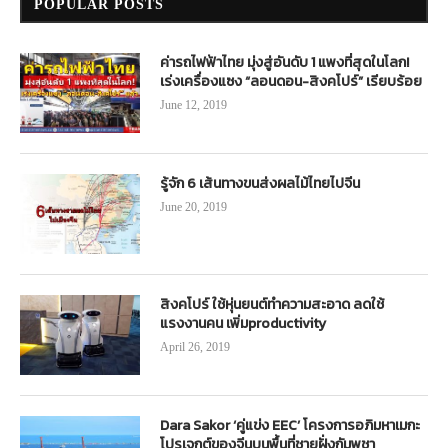
POPULAR POSTS
ค่ารถไฟฟ้าไทย มุ่งสู่อันดับ 1 แพงที่สุดในโลก!
เร่งเครื่องแซง “ลอนดอน-สิงคโปร์” เรียบร้อย
June 12, 2019
รู้จัก 6 เส้นทางขนส่งผลไม้ไทยไปจีน
June 20, 2019
สิงคโปร์ ใช้หุ่นยนต์ทำความสะอาด ลดใช้
แรงงานคน เพิ่มproductivity
April 26, 2019
Dara Sakor ‘คู่แข่ง EEC’ โครงการอภิมหาเมกะ
โปรเจกต์ของจีนบนพื้นที่ชายฝั่งกัมพูชา