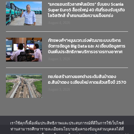
“แคดแอนดริวลาสพันธมิตร” รับมอบ Scania
Super Euro5 ล็อตใหญ่ 40 คันที่รองรับธุรกิจ
โลจิสติกส์ ย้ำสแกนเนียความแข็งแกร่ง
August 4, 2026
ภัทรพงศ์ฯ”หนุนบวท.เร่งพัฒนาระบบบริหาร
จัดการข้อมูล Big Data และ AI เชื่อมข้อมูลการ
บินเพิ่มประสิทธิภาพบริการจราจรทางอากาศ
August 3, 2026
ทช.ก่อสร้างทางแยกต่างระดับสันป่าตอง
อ.สันป่าตอง จ.เชียงใหม่ คาดแล้วเสร็จปี 2570
August 3, 2026
เราใช้คุกกี้เพื่อเพิ่มประสิทธิภาพและประสบการณ์ที่ดีในการใช้เว็บไซต์
ท่านสามารถศึกษารายละเอียดนโยบายคุ้มครองข้อมูลส่วนบุคคลได้ที่
@2018 - www.transtimenews.co. All Right Reserved.
รับทำเว็บไซต์
by CJ Soft