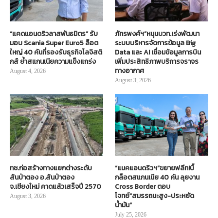
“แคดแอนดริวลาสพันธมิตร” รับ
ภัทรพงศ์ฯ”หนุนบวท.เร่งพัฒนา
มอบ Scania Super Euro5 ล็อต
ระบบบริหารจัดการข้อมูล Big
ใหญ่ 40 คันที่รองรับธุรกิจโลจิสติ
Data และ AI เชื่อมข้อมูลการบิน
กส์ ย้ำสแกนเนียความแข็งแกร่ง
เพิ่มประสิทธิภาพบริการจราจร
ทางอากาศ
August 4, 2026
August 3, 2026
ทช.ก่อสร้างทางแยกต่างระดับ
“แมคแอนดริวฯ”ขยายฟลีท!บิ๊
สันป่าตอง อ.สันป่าตอง
กล็อตสแกนเนีย 40 คัน ลุยงาน
จ.เชียงใหม่ คาดแล้วเสร็จปี 2570
Cross Border ตอบ
โจทย์“สมรรถนะสูง-ประหยัด
August 3, 2026
น้ำมัน”
July 25, 2026