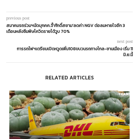
previous post
สมาคมรถร่วมฯนัดบุกคค.จี้‘ศักดิ์สยาม’ลดค่า NGV ต่อลมหายใจอีก 3
เดือนหลังซึมพิษโควิดรายได้วูบ 70%
next post
การรถไฟฯเตรียมเปิดหวูดเพิ่ม108ขบวนรถทางไกล-ชานเมือง เริ่ม 11
มิ.ย.นี้
RELATED ARTICLES