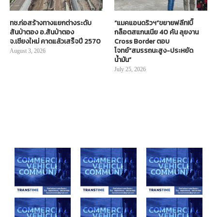
ทช.ก่อสร้างทางแยกต่างระดับ
“แมคแอนดริวฯ”ขยายฟลีท!บิ๊
สันป่าตอง อ.สันป่าตอง
กล็อตสแกนเนีย 40 คัน ลุยงาน
จ.เชียงใหม่ คาดแล้วเสร็จปี 2570
Cross Border ตอบ
โจทย์“สมรรถนะสูง-ประหยัด
August 3, 2026
น้ำมัน”
July 25, 2026