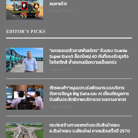
ลมหายใจ!
October 7, 2019
EDITOR’S PICKS
“แคดแอนดริวลาสพันธมิตร” รับมอบ Scania
Super Euro5 ล็อตใหญ่ 40 คันที่รองรับธุรกิจ
โลจิสติกส์ ย้ำสแกนเนียความแข็งแกร่ง
August 4, 2026
ภัทรพงศ์ฯ”หนุนบวท.เร่งพัฒนาระบบบริหาร
จัดการข้อมูล Big Data และ AI เชื่อมข้อมูลการ
บินเพิ่มประสิทธิภาพบริการจราจรทางอากาศ
August 3, 2026
ทช.ก่อสร้างทางแยกต่างระดับสันป่าตอง
อ.สันป่าตอง จ.เชียงใหม่ คาดแล้วเสร็จปี 2570