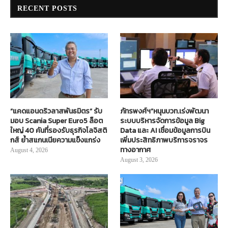
RECENT POSTS
“แคดแอนดริวลาสพันธมิตร” รับ
ภัทรพงศ์ฯ”หนุนบวท.เร่งพัฒนา
มอบ Scania Super Euro5 ล็อต
ระบบบริหารจัดการข้อมูล Big
ใหญ่ 40 คันที่รองรับธุรกิจโลจิสติ
Data และ AI เชื่อมข้อมูลการบิน
กส์ ย้ำสแกนเนียความแข็งแกร่ง
เพิ่มประสิทธิภาพบริการจราจร
ทางอากาศ
August 4, 2026
August 3, 2026