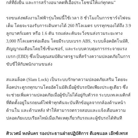
กส์ที่ยั่งยืน และการสร้างอนาคตที่เอื้อประโยชน์ให้แก่ทุกคน”
รถขนส่งพลังงานไฟฟ้ารุ่นใหม่นี้ใช้เวลา 8 ชั่วโมงในการชาร์จไฟจน
เต็ม โดยจะรองรับการเดินทางได้ 260 กิโลเมตร บรรทุกของได้ถึง 3.9
ลูกบาศก์เมตร หรือ 1.6 ตัน รถแต่ละคันจะวิ่งขนส่งรวมระยะทาง
3,000 กิโลเมตรต่อเดือน โดยมีระบบเบรก ABS, ระบบล็อคอัตโนมัติ,
สัญญาณเตือนโดยใช้เซ็นเซอร์, และระบบควบคุมการกระจายแรง
เบรก (EBD) ซึ่งเป็นคุณสมบัติมาตรฐานที่สร้างความปลอดภัยในการ
ขับขี่ให้กับพนักงานขนส่ง
สแลมล็อค (Slam Lock) เป็นระบบรักษาความปลอดภัยเสริม โดยจะ
ล็อคประตูรถทุกบานโดยอัตโนมัติเมื่อผู้ขับรถปิดเพียงประตูเดียว ซึ่ง
จะช่วยเพิ่มความปลอดภัยเมื่อผู้ขับไม่ได้อยู่กับตัวรถ ระบบเทเลเมติกส์
ที่ติดตั้งอยู่ในรถยนต์ไฟฟ้าทุกคันจะบันทึกข้อมูลจากกล้องด้านหน้า
ด้านใน และด้านหลัง ทำให้สามารถตรวจสอบและแจ้งเตือนความ
ปลอดภัยแบบเรียลไทม์เมื่อเกิดเหตุเกี่ยวกับรถและผู้ขับรถได้ทันที
ศิวเวศม์ หงษ์นคร รองประธานฝ่ายปฏิบัติการ ดีเอชแอล เอ๊กซ์เพรส