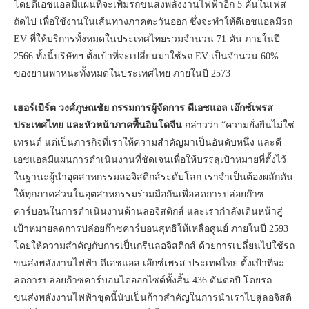
โดยดีเอชแอลมีแผนที่จะเพิ่มรถขนส่งพลังงานไฟฟ้าอีก 5 คันในเฟส
ถัดไป เพื่อใช้งานในเส้นทางภาคตะวันออก ซึ่งจะทำให้ดีเอชแอลมีรถ
EV ที่ให้บริการทั้งหมดในประเทศไทยรวมจำนวน 71 คัน ภายในปี
2566 ทั้งนี้บริษัทฯ ตั้งเป้าที่จะเปลี่ยนมาใช้รถ EV เป็นจำนวน 60%
ของยานพาหนะทั้งหมดในประเทศไทย ภายในปี 2573
เฮอร์เบิร์ต วงศ์ภูษณชัย กรรมการผู้จัดการ ดีเอชแอล เอ๊กซ์เพรส
ประเทศไทย และหัวหน้าภาคพื้นอินโดจีน
กล่าวว่า “ความยั่งยืนไม่ใช่
เทรนด์ แต่เป็นภารกิจที่เราให้ความสำคัญมาเป็นอันดับหนึ่ง และดี
เอชแอลมีแผนการดำเนินงานที่ชัดเจนเพื่อให้บรรลุเป้าหมายที่ตั้งไว้
ในฐานะผู้นำอุตสาหกรรมลอจิสติกส์ระดับโลก เราจำเป็นต้องผลักดัน
ให้ทุกภาคส่วนในอุตสาหกรรมร่วมมือกันเพื่อลดการปล่อยก๊าซ
คาร์บอนในการดำเนินงานด้านลอจิสติกส์ และเรากำลังเดินหน้าสู่
เป้าหมายลดการปล่อยก๊าซคาร์บอนสุทธิให้เหลือศูนย์ ภายในปี 2593
โดยให้ความสำคัญกับการเป็นกรีนลอจิสติกส์ ด้วยการเปลี่ยนไปใช้รถ
ขนส่งพลังงานไฟฟ้า ดีเอชแอล เอ๊กซ์เพรส ประเทศไทย ตั้งเป้าที่จะ
ลดการปล่อยก๊าซคาร์บอนไดออกไซด์ทั้งสิ้น 436 ตันต่อปี โดยรถ
ขนส่งพลังงานไฟฟ้าชุดนี้นับเป็นก้าวสำคัญในการนำเราไปสู่ลอจิสติ