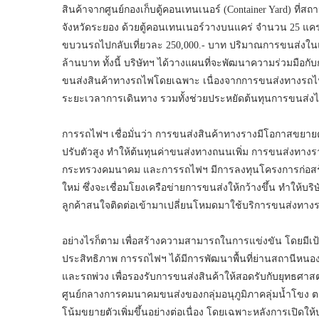
สินค้าจากศูนย์กองเก็บตู้คอนเทนเนอร์ (Container Yard) ที
จังหวัดระยอง ด้วยตู้คอนเทนเนอร์วางบนแคร่ จำนวน 25 แคร่ 
ขบวนรถไปกลับเที่ยวละ 250,000.- บาท ปริมาณการขนส่งใน
ล้านบาท ทั้งนี้ บริษัทฯ ได้วางแผนที่จะพัฒนาความร่วมมือก
ขนส่งสินค้าทางรถไฟโดยเฉพาะ เนื่องจากการขนส่งทางร
ระยะเวลาการเดินทาง รวมทั้งช่วยประหยัดต้นทุนการขนส่งได้
การรถไฟฯ เชื่อมั่นว่า การขนส่งสินค้าทางรางมีโอกาสขยายตั
ปรับตัวสูง ทำให้ต้นทุนค่าขนส่งทางถนนเพิ่ม การขนส่งทางรา
กระทรวงคมนาคม และการรถไฟฯ มีการลงทุนโครงการก่อสร้าง
ใหม่ ซึ่งจะเชื่อมโยงเครือข่ายการขนส่งให้กว้างขึ้น ทำให้บริ
ลูกค้าสนใจติดต่อเข้ามาเปลี่ยนโหมดมาใช้บริการขนส่งทางรถ
อย่างไรก็ตาม เพื่อสร้างความสามารถในการแข่งขัน โดยมี
ประสิทธิภาพ การรถไฟฯ ได้มีการพัฒนาพื้นที่ย่านสถานีหนอ
และรถพ่วง เพื่อรองรับการขนส่งสินค้าให้สอดรับกับยุทธศ
ศูนย์กลางการคมนาคมขนส่งของกลุ่มอนุภูมิภาคลุ่มน้ำโขง
โน้มขยายตัวเพิ่มขึ้นอย่างต่อเนื่อง โดยเฉพาะหลังการเปิดใ