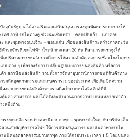
 ปัจจุบันรัฐบาลได้ส่งเสริมและสนับสนุนการลงทุนพัฒนาระบบรางให้
ศ อาทิ รถไฟทางคู่ ช่วงฉะเชิงเทรา – คลองสิบเก้า – แก่งคอย
ระ และชุมทางถนนจิระ – ขอนแก่น เพื่อขนส่งสินค้าระหว่างภาคตะวัน
หัวรถจักรดีเซลไฟฟ้า น้ำหนักกดเพลา 20 ตัน ที่สามารถลากจูงได้
ารถเพิ่มปริมาณการขนส่ง รวมถึงการให้ความสำคัญต่อการเชื่อมโยงในการ
บบต่าง ๆ เพื่อรองรับการเปลี่ยนรูปแบบการขนส่งสินค้า หรือการ
ค้า สถานีขนส่งสินค้า รวมทั้งการจัดหาอุปกรณ์การยกขนตู้สินค้าทาง
การผลิตอุตสาหกรรมและเกษตรกรรมของประเทศ เพื่อเพิ่มขีดความ
องจากการขนส่งสินค้าทางรางถือเป็นระบบโลจิสติกส์ที่มี
มคุ้มค่า สามารถขนส่งได้ครั้งละจำนวนมากกว่าทางถนนหลายเท่าตัว
างหนึ่งด้วย
รทุกเกลือ ระหว่างสถานีมาบตาพุด – ชุมทางบัวใหญ่ กับ บริษัท เอ็น.
มือที่มีส่วนสำคัญที่การรถไฟฯ ให้การสนับสนุนการขนส่งสินค้าทางรถไฟ
งโรงงานนิคมอุตสาหกรรมมาบตาพุด ภายใต้กรอบระยะเวลา 1 ปี โดยขนส่ง