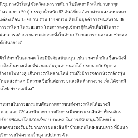
่สถานีชุมทางบัวใหญ่ จังหวัดนครราชสีมา ไปยังสถานีรถไฟมาบตาพุด
ความยาว 50 ตู้ บรรทุกน้ำหนัก 62 ตัน/เที่ยว อัตราค่าขนส่งแบบเหมา
แต่ละเดือน 15 ขบวน รวม 144 ขบวน คิดเป็นมูลค่าการขนส่งรวม 36
ับการรถไฟฯ ในระยะยาว โดยการลงทุนจัดหาตู้สินค้าเพื่อใช้ในการ
ถไฟสามารถอำนวยความสะดวกทั้งในด้านปริมาณการขนส่งและช่วยลด
เป็นอย่างดี
วได้มากในอนาคต โดยมีปัจจัยสนับสนุน เช่น ราคาน้ำมันเชื้อเพลิงที่
งจึงเป็นทางเลือกที่ช่วยลดต้นทุนค่าขนส่งได้ ประกอบกับรัฐบาล
รถไฟทางคู่ เส้นทางรถไฟสายใหม่ รวมถึงมีการจัดหาหัวรถจักรรุ่น
ษัทขนส่งต่าง ๆ มีความเชื่อมั่นต่อการขนส่งสินค้าทางราง เห็นได้จากมี
ไฟอย่างต่อเนื่อง”
เป้าหมายในการยกระดับศักยภาพการขนส่งทางรถไฟได้อย่างมี
งคาย และ CY สถานีนาทา รวมถึงการเพิ่มขบวนรถสินค้า ทั้งรถจักร
าสตร์การพัฒนาโลจิสติกส์ของประเทศ ในการสนับสนุนให้ไทยเป็น
 ตลอดจนรองรับปริมาณการขนส่งสินค้าข้ามแดนไทย-สปป.ลาว ที่มีแนว
ห้บริการรถไฟความเร็วสูง สปป.ลาว-จีน