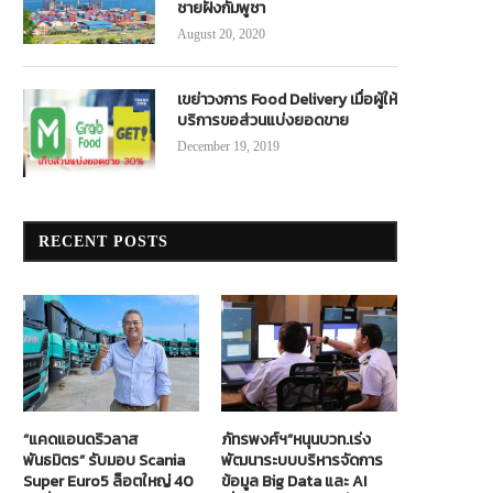
ชายฝั่งกัมพูชา
August 20, 2020
เขย่าวงการ Food Delivery เมื่อผู้ให้
บริการขอส่วนแบ่งยอดขาย
December 19, 2019
RECENT POSTS
“แคดแอนดริวลาส
ภัทรพงศ์ฯ”หนุนบวท.เร่ง
พันธมิตร” รับมอบ Scania
พัฒนาระบบบริหารจัดการ
Super Euro5 ล็อตใหญ่ 40
ข้อมูล Big Data และ AI