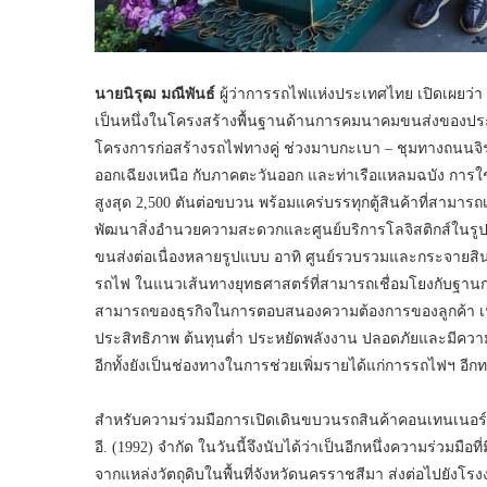
นายนิรุฒ มณีพันธ์
ผู้ว่าการรถไฟแห่งประเทศไทย เปิดเผยว่า
เป็นหนึ่งในโครงสร้างพื้นฐานด้านการคมนาคมขนส่งของประเท
โครงการก่อสร้างรถไฟทางคู่ ช่วงมาบกะเบา – ชุมทางถนนจิ
ออกเฉียงเหนือ กับภาคตะวันออก และท่าเรือแหลมฉบัง การใช้
สูงสุด 2,500 ตันต่อขบวน พร้อมแคร่บรรทุกตู้สินค้าที่สาม
พัฒนาสิ่งอำนวยความสะดวกและศูนย์บริการโลจิสติกส์ในรูปแ
ขนส่งต่อเนื่องหลายรูปแบบ อาทิ ศูนย์รวบรวมและกระจายสิน
รถไฟ ในแนวเส้นทางยุทธศาสตร์ที่สามารถเชื่อมโยงกับฐาน
สามารถของธุรกิจในการตอบสนองความต้องการของลูกค้า เนื่
ประสิทธิภาพ ต้นทุนต่ำ ประหยัดพลังงาน ปลอดภัยและมีควา
อีกทั้งยังเป็นช่องทางในการช่วยเพิ่มรายได้แก่การรถไฟฯ อีกท
สำหรับความร่วมมือการเปิดเดินขบวนรถสินค้าคอนเทนเนอร์ บร
อี. (1992) จำกัด ในวันนี้จึงนับได้ว่าเป็นอีกหนึ่งความร่วม
จากแหล่งวัตถุดิบในพื้นที่จังหวัดนครราชสีมา ส่งต่อไปยั