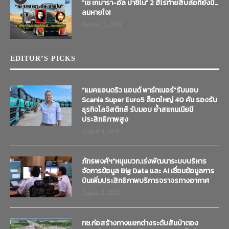
“เช เกบารา-อัล ปาชิโน” 2 ฮีโร่ท้ายสิบล้อที่ยังมี…
ลมหายใจ!
October 7, 2019
EDITOR’S PICKS
“แมคแอนดริว แอนด์ พาร์ทเนอร์”รับมอบ
Scania Super Euro5 ล็อตใหญ่ 40 คัน รองรับ
ธุรกิจโลจิสติกส์ รับมอบ ย้ำสแกนเนียมี
ประสิทธิภาพสูง
August 4, 2026
ภัทรพงศ์ฯ”หนุนบวท.เร่งพัฒนาระบบบริหาร
จัดการข้อมูล Big Data และ AI เชื่อมข้อมูลการ
บินเพิ่มประสิทธิภาพบริการจราจรทางอากาศ
August 3, 2026
ทช.ก่อสร้างทางแยกต่างระดับสันป่าตอง