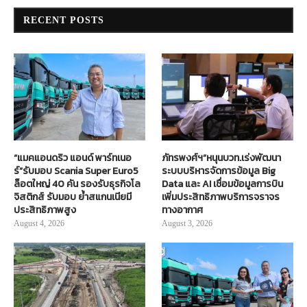
RECENT POSTS
“แมคแอนดริว แอนด์ พาร์ทเนอ
ภัทรพงศ์ฯ”หนุนบวท.เร่งพัฒนา
ร์”รับมอบ Scania Super Euro5
ระบบบริหารจัดการข้อมูล Big
ล็อตใหญ่ 40 คัน รองรับธุรกิจโล
Data และ AI เชื่อมข้อมูลการบิน
จิสติกส์ รับมอบ ย้ำสแกนเนียมี
เพิ่มประสิทธิภาพบริการจราจร
ประสิทธิภาพสูง
ทางอากาศ
August 4, 2026
August 3, 2026