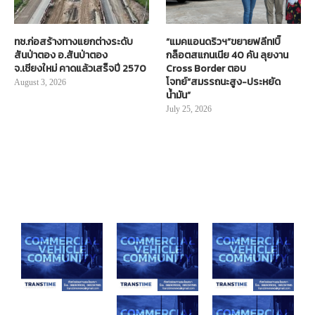
ทช.ก่อสร้างทางแยกต่างระดับ
“แมคแอนดริวฯ”ขยายฟลีท!บิ๊
สันป่าตอง อ.สันป่าตอง
กล็อตสแกนเนีย 40 คัน ลุยงาน
จ.เชียงใหม่ คาดแล้วเสร็จปี 2570
Cross Border ตอบ
โจทย์“สมรรถนะสูง-ประหยัด
August 3, 2026
น้ำมัน”
July 25, 2026