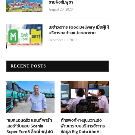
ชายฝั่งกัมพูชา
August 20, 2020
เขย่าวงการ Food Delivery เมื่อผู้ให้
บริการขอส่วนแบ่งยอดขาย
December 19, 2019
RECENT POSTS
“แมคแอนดริว แอนด์ พาร์ท
ภัทรพงศ์ฯ”หนุนบวท.เร่ง
เนอร์”รับมอบ Scania
พัฒนาระบบบริหารจัดการ
Super Euro5 ล็อตใหญ่ 40
ข้อมูล Big Data และ AI