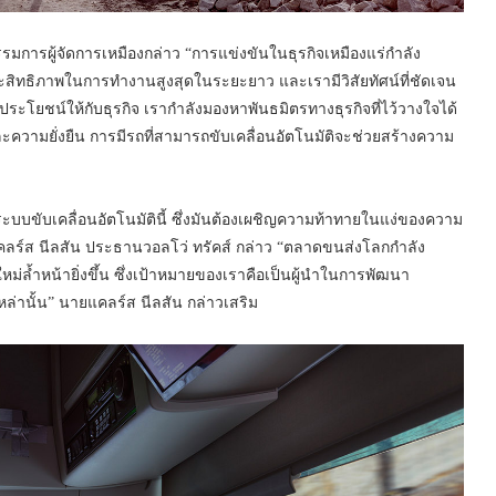
รมการผู้จัดการเหมืองกล่าว “การแข่งขันในธุรกิจเหมืองแร่กำลัง
ะสิทธิภาพในการทำงานสูงสุดในระยะยาว และเรามีวิสัยทัศน์ที่ชัดเจน
โยชน์ให้กับธุรกิจ เรากำลังมองหาพันธมิตรทางธุรกิจที่ไว้วางใจได้
วามยั่งยืน การมีรถที่สามารถขับเคลื่อนอัตโนมัติจะช่วยสร้างความ
ะบบขับเคลื่อนอัตโนมัตินี้ ซึ่งมันต้องเผชิญความท้าทายในแง่ของความ
คลร์ส นีลสัน ประธานวอลโว่ ทรัคส์ กล่าว “ตลาดขนส่งโลกกำลัง
ม่ล้ำหน้ายิ่งขึ้น ซึ่งเป้าหมายของเราคือเป็นผู้นำในการพัฒนา
หล่านั้น” นายแคลร์ส นีลสัน กล่าวเสริม