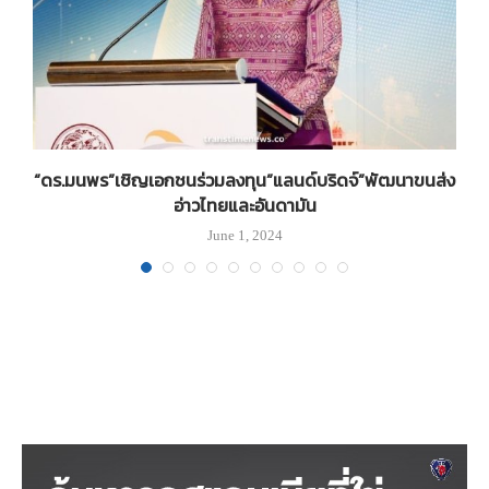
“ดร.มนพร”เชิญเอกชนร่วมลงทุน”แลนด์บริดจ์”พัฒนาขนส่ง
อ่าวไทยและอันดามัน
June 1, 2024