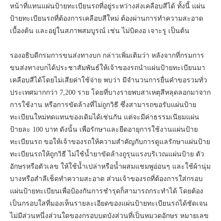
หน้าที่แทนแผ่นป้ายทะเบียนรถที่อยู่ระหว่างส่งเคลือบสีได้ ทั้งนี้ แผ่น
ป้ายทะเบียนรถที่ต้องการเคลือบสีใหม่ ต้องผ่านการทำความสะอาด
เบื้องต้น และอยู่ในสภาพสมบูรณ์ เช่น ไม่บิดงอ เจาะรู เป็นต้น
รองอธิบดีกรมการขนส่งทางบก กล่าวเพิ่มเติมว่า หลังจากที่กรมการ
ขนส่งทางบกได้ประชาสัมพันธ์ให้เจ้าของรถนำแผ่นป้ายทะเบียนมา
เคลือบสีได้โดยไม่เสียค่าใช้จ่าย พบว่า มีจำนวนการยื่นคำขอรวมทั่ว
ประเทศมากกว่า 7,200 ราย โดยที่บางรายพบสาเหตุสีหลุดลอกมาจาก
การใช้งาน หรือการขัดล้างที่ไม่ถูกวิธี ซึ่งสามารถขอรับแผ่นป้าย
ทะเบียนใหม่ทดแทนของเดิมได้เช่นกัน แต่จะมีค่าธรรมเนียมแผ่น
ป้ายละ 100 บาท ดังนั้น เพื่อรักษาและยืดอายุการใช้งานแผ่นป้าย
ทะเบียนรถ ขอให้เจ้าของรถให้ความสำคัญกับการดูแลรักษาแผ่นป้าย
ทะเบียนรถให้ถูกวิธี ไม่ใช้น้ำยาขัดล้างถูรุนแรงบริเวณแผ่นป้าย ตัว
อักษรหรือตัวเลข ให้ใช้น้ำเปล่าหรือน้ำผสมแชมพูอ่อนๆ และใช้ผ้านุ่ม
บางหรือสำลีเช็ดทำความสะอาด ส่วนเจ้าของรถที่ต้องการใส่กรอบ
แผ่นป้ายทะเบียนเพื่อป้องกันการชำรุดก็สามารถกระทำได้ โดยต้อง
เป็นกรอบใสที่มองเห็นรายละเอียดของแผ่นป้ายทะเบียนรถได้ชัดเจน
ไม่มีส่วนหนึ่งส่วนใดของกรอบบดบังส่วนที่เป็นหมวดอักษร หมายเลข