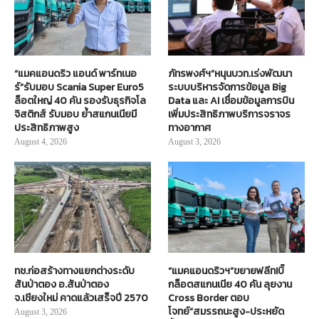
“แมคแอนดริว แอนด์ พาร์ทเนอ
ภัทรพงศ์ฯ”หนุนบวท.เร่งพัฒนา
ร์”รับมอบ Scania Super Euro5
ระบบบริหารจัดการข้อมูล Big
ล็อตใหญ่ 40 คัน รองรับธุรกิจโล
Data และ AI เชื่อมข้อมูลการบิน
จิสติกส์ รับมอบ ย้ำสแกนเนียมี
เพิ่มประสิทธิภาพบริการจราจร
ประสิทธิภาพสูง
ทางอากาศ
August 4, 2026
August 3, 2026
ทช.ก่อสร้างทางแยกต่างระดับ
“แมคแอนดริวฯ”ขยายฟลีท!บิ๊
สันป่าตอง อ.สันป่าตอง
กล็อตสแกนเนีย 40 คัน ลุยงาน
จ.เชียงใหม่ คาดแล้วเสร็จปี 2570
Cross Border ตอบ
โจทย์“สมรรถนะสูง-ประหยัด
August 3, 2026