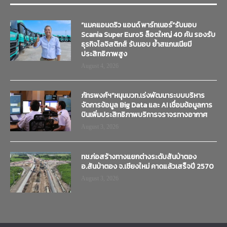
“แมคแอนดริว แอนด์ พาร์ทเนอร์”รับมอบ
Scania Super Euro5 ล็อตใหญ่ 40 คัน รองรับ
ธุรกิจโลจิสติกส์ รับมอบ ย้ำสแกนเนียมี
ประสิทธิภาพสูง
August 4, 2026
ภัทรพงศ์ฯ”หนุนบวท.เร่งพัฒนาระบบบริหาร
จัดการข้อมูล Big Data และ AI เชื่อมข้อมูลการ
บินเพิ่มประสิทธิภาพบริการจราจรทางอากาศ
August 3, 2026
ทช.ก่อสร้างทางแยกต่างระดับสันป่าตอง
อ.สันป่าตอง จ.เชียงใหม่ คาดแล้วเสร็จปี 2570
August 3, 2026