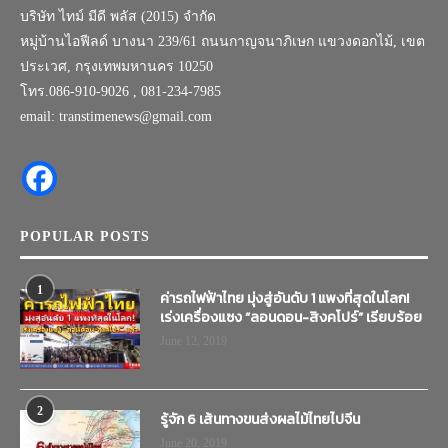
บริษัท ไทม์ มีดี พลัส (2015) จำกัด
หมู่บ้านไอฟีลด์ บางนา 239/61 ถนนกาญจนาภิเษก แขวงดอกไม้, เขต
ประเวศ, กรุงเทพมหานคร 10250
โทร.086-910-9026 , 081-234-7985
email: transtimenews@gmail.com
POPULAR POSTS
1
ค่ารถไฟฟ้าไทย มุ่งสู่อันดับ 1 แพงที่สุดในโลก!
เร่งเครื่องแซง “ลอนดอน-สิงคโปร์” เรียบร้อย
June 12, 2019
2
รู้จัก 6 เส้นทางขนส่งผลไม้ไทยไปจีน
June 20, 2019