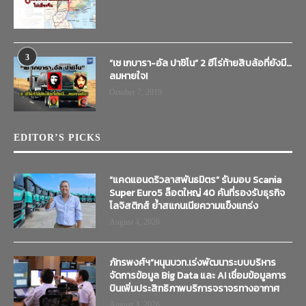
3
“เช เกบารา-อัล ปาชิโน” 2 ฮีโร่ท้ายสิบล้อที่ยังมี…
ลมหายใจ!
October 7, 2019
EDITOR’S PICKS
“แคดแอนดริวลาสพันธมิตร” รับมอบ Scania
Super Euro5 ล็อตใหญ่ 40 คันที่รองรับธุรกิจ
โลจิสติกส์ ย้ำสแกนเนียความแข็งแกร่ง
August 4, 2026
ภัทรพงศ์ฯ”หนุนบวท.เร่งพัฒนาระบบบริหาร
จัดการข้อมูล Big Data และ AI เชื่อมข้อมูลการ
บินเพิ่มประสิทธิภาพบริการจราจรทางอากาศ
August 3, 2026