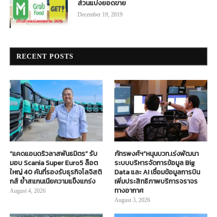
ส่วนแบ่งยอดขาย
December 19, 2019
RECENT POSTS
“แคดแอนดริวลาสพันธมิตร” รับ
ภัทรพงศ์ฯ”หนุนบวท.เร่งพัฒนา
มอบ Scania Super Euro5 ล็อต
ระบบบริหารจัดการข้อมูล Big
ใหญ่ 40 คันที่รองรับธุรกิจโลจิสติ
Data และ AI เชื่อมข้อมูลการบิน
กส์ ย้ำสแกนเนียความแข็งแกร่ง
เพิ่มประสิทธิภาพบริการจราจร
ทางอากาศ
August 4, 2026
August 3, 2026