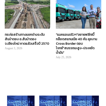
ทช.ก่อสร้างทางแยกต่างระดับ
“แมคแอนดริวฯ”ขยายฟลีท!บิ๊
สันป่าตอง อ.สันป่าตอง
กล็อตสแกนเนีย 40 คัน ลุยงาน
จ.เชียงใหม่ คาดแล้วเสร็จปี 2570
Cross Border ตอบ
โจทย์“สมรรถนะสูง-ประหยัด
August 3, 2026
น้ำมัน”
July 25, 2026