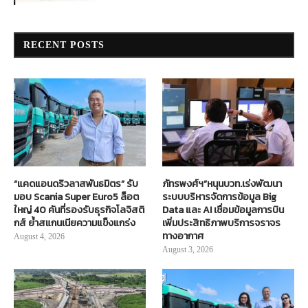
RECENT POSTS
“แคดแอนดริวลาสพันธมิตร” รับ
ภัทรพงศ์ฯ”หนุนบวท.เร่งพัฒนา
มอบ Scania Super Euro5 ล็อต
ระบบบริหารจัดการข้อมูล Big
ใหญ่ 40 คันที่รองรับธุรกิจโลจิสติ
Data และ AI เชื่อมข้อมูลการบิน
กส์ ย้ำสแกนเนียความแข็งแกร่ง
เพิ่มประสิทธิภาพบริการจราจร
ทางอากาศ
August 4, 2026
August 3, 2026