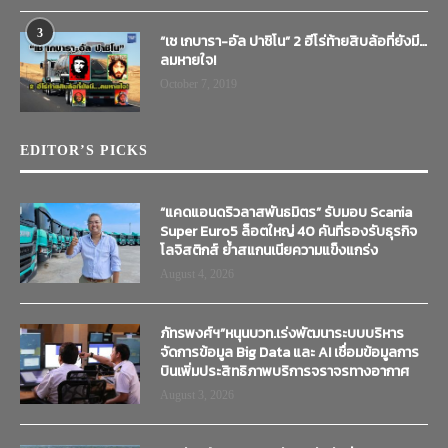
3
“เช เกบารา-อัล ปาชิโน” 2 ฮีโร่ท้ายสิบล้อที่ยังมี…
ลมหายใจ!
October 7, 2019
EDITOR’S PICKS
“แคดแอนดริวลาสพันธมิตร” รับมอบ Scania
Super Euro5 ล็อตใหญ่ 40 คันที่รองรับธุรกิจ
โลจิสติกส์ ย้ำสแกนเนียความแข็งแกร่ง
August 4, 2026
ภัทรพงศ์ฯ”หนุนบวท.เร่งพัฒนาระบบบริหาร
จัดการข้อมูล Big Data และ AI เชื่อมข้อมูลการ
บินเพิ่มประสิทธิภาพบริการจราจรทางอากาศ
August 3, 2026