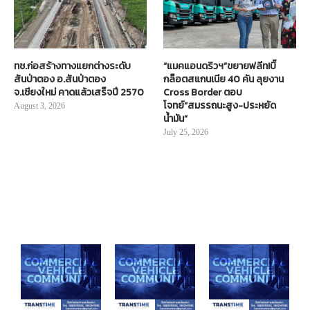
ทช.ก่อสร้างทางแยกต่างระดับ
“แมคแอนดริวฯ”ขยายฟลีท!บิ๊
สันป่าตอง อ.สันป่าตอง
กล็อตสแกนเนีย 40 คัน ลุยงาน
จ.เชียงใหม่ คาดแล้วเสร็จปี 2570
Cross Border ตอบ
โจทย์“สมรรถนะสูง-ประหยัด
August 3, 2026
น้ำมัน”
July 25, 2026