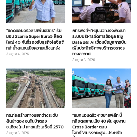
“แคดแอนดริวลาสพันธมิตร” รับ
ภัทรพงศ์ฯ”หนุนบวท.เร่งพัฒนา
มอบ Scania Super Euro5 ล็อต
ระบบบริหารจัดการข้อมูล Big
ใหญ่ 40 คันที่รองรับธุรกิจโลจิสติ
Data และ AI เชื่อมข้อมูลการบิน
กส์ ย้ำสแกนเนียความแข็งแกร่ง
เพิ่มประสิทธิภาพบริการจราจร
ทางอากาศ
August 4, 2026
August 3, 2026
ทช.ก่อสร้างทางแยกต่างระดับ
“แมคแอนดริวฯ”ขยายฟลีท!บิ๊
สันป่าตอง อ.สันป่าตอง
กล็อตสแกนเนีย 40 คัน ลุยงาน
จ.เชียงใหม่ คาดแล้วเสร็จปี 2570
Cross Border ตอบ
โจทย์“สมรรถนะสูง-ประหยัด
August 3, 2026