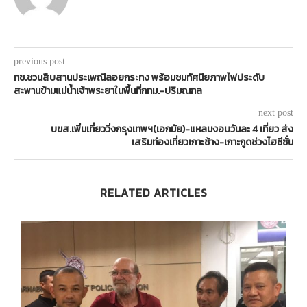
previous post
ทช.ชวนสืบสานประเพณีลอยกระทง พร้อมชมทัศนียภาพไฟประดับ
สะพานข้ามแม่น้ำเจ้าพระยาในพื้นที่กทม.-ปริมณฑล
next post
บขส.เพิ่มเที่ยววิ่งกรุงเทพฯ(เอกมัย)-แหลมงอบวันละ 4 เที่ยว ส่ง
เสริมท่องเที่ยวเกาะช้าง-เกาะกูดช่วงไฮซีซั่น
RELATED ARTICLES