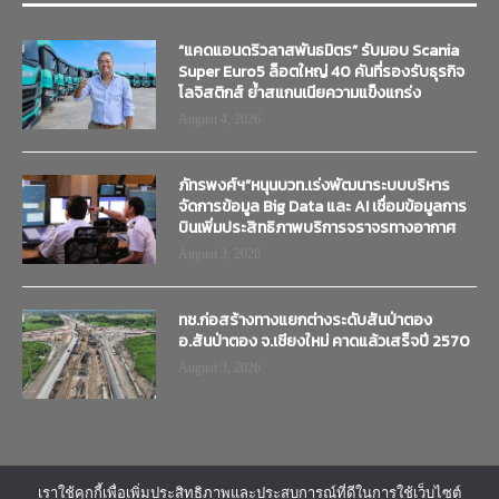
“แคดแอนดริวลาสพันธมิตร” รับมอบ Scania
Super Euro5 ล็อตใหญ่ 40 คันที่รองรับธุรกิจ
โลจิสติกส์ ย้ำสแกนเนียความแข็งแกร่ง
August 4, 2026
ภัทรพงศ์ฯ”หนุนบวท.เร่งพัฒนาระบบบริหาร
จัดการข้อมูล Big Data และ AI เชื่อมข้อมูลการ
บินเพิ่มประสิทธิภาพบริการจราจรทางอากาศ
August 3, 2026
ทช.ก่อสร้างทางแยกต่างระดับสันป่าตอง
อ.สันป่าตอง จ.เชียงใหม่ คาดแล้วเสร็จปี 2570
August 3, 2026
เราใช้คุกกี้เพื่อเพิ่มประสิทธิภาพและประสบการณ์ที่ดีในการใช้เว็บไซต์