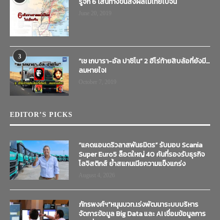
รู้จัก 6 เส้นทางขนส่งผลไม้ไทยไปจีน
June 20, 2019
3
“เช เกบารา-อัล ปาชิโน” 2 ฮีโร่ท้ายสิบล้อที่ยังมี…
ลมหายใจ!
October 7, 2019
EDITOR’S PICKS
“แคดแอนดริวลาสพันธมิตร” รับมอบ Scania
Super Euro5 ล็อตใหญ่ 40 คันที่รองรับธุรกิจ
โลจิสติกส์ ย้ำสแกนเนียความแข็งแกร่ง
August 4, 2026
ภัทรพงศ์ฯ”หนุนบวท.เร่งพัฒนาระบบบริหาร
จัดการข้อมูล Big Data และ AI เชื่อมข้อมูลการ