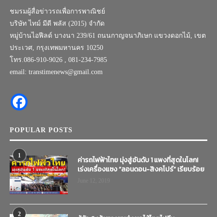
ชมรมผู้สื่อข่าวรถเพื่อการพาณิชย์
บริษัท ไทม์ มีดี พลัส (2015) จำกัด
หมู่บ้านไอฟีลด์ บางนา 239/61 ถนนกาญจนาภิเษก แขวงดอกไม้, เขต
ประเวศ, กรุงเทพมหานคร 10250
โทร.086-910-9026 , 081-234-7985
email: transtimenews@gmail.com
POPULAR POSTS
1
ค่ารถไฟฟ้าไทย มุ่งสู่อันดับ 1 แพงที่สุดในโลก!
เร่งเครื่องแซง “ลอนดอน-สิงคโปร์” เรียบร้อย
June 12, 2019
2