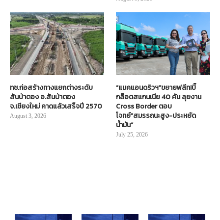
ทช.ก่อสร้างทางแยกต่างระดับ
“แมคแอนดริวฯ”ขยายฟลีท!บิ๊
สันป่าตอง อ.สันป่าตอง
กล็อตสแกนเนีย 40 คัน ลุยงาน
จ.เชียงใหม่ คาดแล้วเสร็จปี 2570
Cross Border ตอบ
โจทย์“สมรรถนะสูง-ประหยัด
August 3, 2026
น้ำมัน”
July 25, 2026