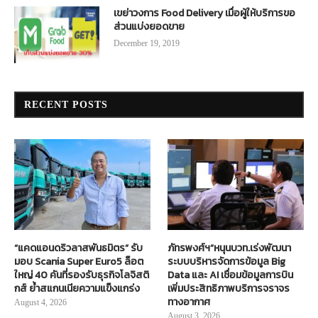
เขย่าวงการ Food Delivery เมื่อผู้ให้บริการขอ
ส่วนแบ่งยอดขาย
December 19, 2019
RECENT POSTS
“แคดแอนดริวลาสพันธมิตร” รับ
ภัทรพงศ์ฯ”หนุนบวท.เร่งพัฒนา
มอบ Scania Super Euro5 ล็อต
ระบบบริหารจัดการข้อมูล Big
ใหญ่ 40 คันที่รองรับธุรกิจโลจิสติ
Data และ AI เชื่อมข้อมูลการบิน
กส์ ย้ำสแกนเนียความแข็งแกร่ง
เพิ่มประสิทธิภาพบริการจราจร
ทางอากาศ
August 4, 2026
August 3, 2026