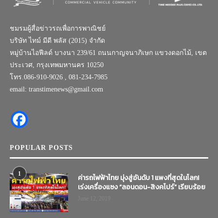
ชมรมผู้สื่อข่าวรถเพื่อการพาณิชย์
บริษัท ไทม์ มีดี พลัส (2015) จำกัด
หมู่บ้านไอฟีลด์ บางนา 239/61 ถนนกาญจนาภิเษก แขวงดอกไม้, เขต
ประเวศ, กรุงเทพมหานคร 10250
โทร.086-910-9026 , 081-234-7985
email: transtimenews@gmail.com
POPULAR POSTS
1
ค่ารถไฟฟ้าไทย มุ่งสู่อันดับ 1 แพงที่สุดในโลก!
เร่งเครื่องแซง “ลอนดอน-สิงคโปร์” เรียบร้อย
June 12, 2019