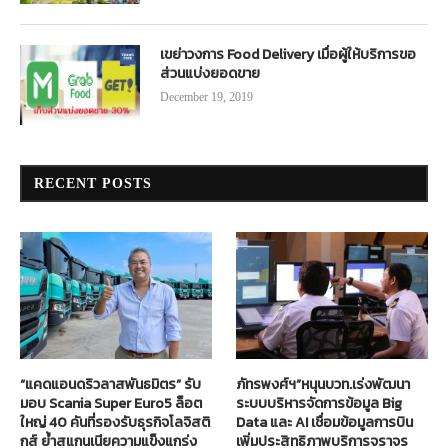
เขย่าวงการ Food Delivery เมื่อผู้ให้บริการขอ
ส่วนแบ่งยอดขาย
December 19, 2019
RECENT POSTS
“แคดแอนดริวลาสพันธมิตร” รับ
ภัทรพงศ์ฯ”หนุนบวท.เร่งพัฒนา
มอบ Scania Super Euro5 ล็อต
ระบบบริหารจัดการข้อมูล Big
ใหญ่ 40 คันที่รองรับธุรกิจโลจิสติ
Data และ AI เชื่อมข้อมูลการบิน
กส์ ย้ำสแกนเนียความแข็งแกร่ง
เพิ่มประสิทธิภาพบริการจราจร