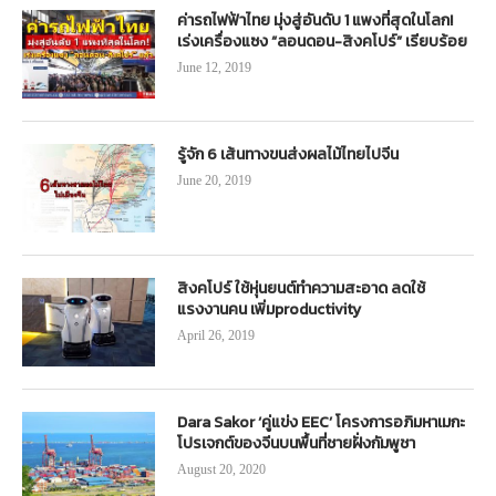
ค่ารถไฟฟ้าไทย มุ่งสู่อันดับ 1 แพงที่สุดในโลก!
เร่งเครื่องแซง “ลอนดอน-สิงคโปร์” เรียบร้อย
June 12, 2019
รู้จัก 6 เส้นทางขนส่งผลไม้ไทยไปจีน
June 20, 2019
สิงคโปร์ ใช้หุ่นยนต์ทำความสะอาด ลดใช้
แรงงานคน เพิ่มproductivity
April 26, 2019
Dara Sakor ‘คู่แข่ง EEC’ โครงการอภิมหาเมกะ
โปรเจกต์ของจีนบนพื้นที่ชายฝั่งกัมพูชา
August 20, 2020