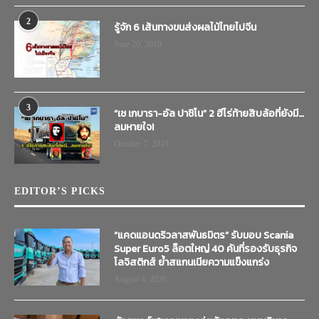
2
รู้จัก 6 เส้นทางขนส่งผลไม้ไทยไปจีน
June 20, 2019
3
“เช เกบารา-อัล ปาชิโน” 2 ฮีโร่ท้ายสิบล้อที่ยังมี…
ลมหายใจ!
October 7, 2019
EDITOR’S PICKS
“แคดแอนดริวลาสพันธมิตร” รับมอบ Scania
Super Euro5 ล็อตใหญ่ 40 คันที่รองรับธุรกิจ
โลจิสติกส์ ย้ำสแกนเนียความแข็งแกร่ง
August 4, 2026