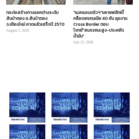
ทช.ก่อสร้างทางแยกต่างระดับ
“แมคแอนดริวฯ”ขยายฟลีท!บิ๊
สันป่าตอง อ.สันป่าตอง
กล็อตสแกนเนีย 40 คัน ลุยงาน
จ.เชียงใหม่ คาดแล้วเสร็จปี 2570
Cross Border ตอบ
โจทย์“สมรรถนะสูง-ประหยัด
August 3, 2026
น้ำมัน”
July 25, 2026