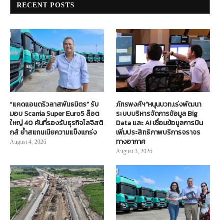
RECENT POSTS
“แคดแอนดริวลาสพันธมิตร” รับ
ภัทรพงศ์ฯ”หนุนบวท.เร่งพัฒนา
มอบ Scania Super Euro5 ล็อต
ระบบบริหารจัดการข้อมูล Big
ใหญ่ 40 คันที่รองรับธุรกิจโลจิสติ
Data และ AI เชื่อมข้อมูลการบิน
กส์ ย้ำสแกนเนียความแข็งแกร่ง
เพิ่มประสิทธิภาพบริการจราจร
ทางอากาศ
August 4, 2026
August 3, 2026