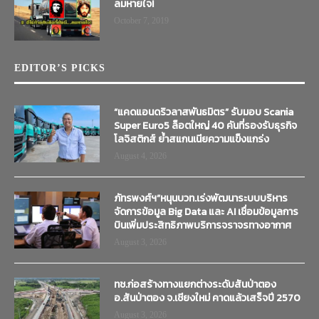
ลมหายใจ!
October 7, 2019
EDITOR’S PICKS
“แคดแอนดริวลาสพันธมิตร” รับมอบ Scania
Super Euro5 ล็อตใหญ่ 40 คันที่รองรับธุรกิจ
โลจิสติกส์ ย้ำสแกนเนียความแข็งแกร่ง
August 4, 2026
ภัทรพงศ์ฯ”หนุนบวท.เร่งพัฒนาระบบบริหาร
จัดการข้อมูล Big Data และ AI เชื่อมข้อมูลการ
บินเพิ่มประสิทธิภาพบริการจราจรทางอากาศ
August 3, 2026
ทช.ก่อสร้างทางแยกต่างระดับสันป่าตอง
อ.สันป่าตอง จ.เชียงใหม่ คาดแล้วเสร็จปี 2570
August 3, 2026