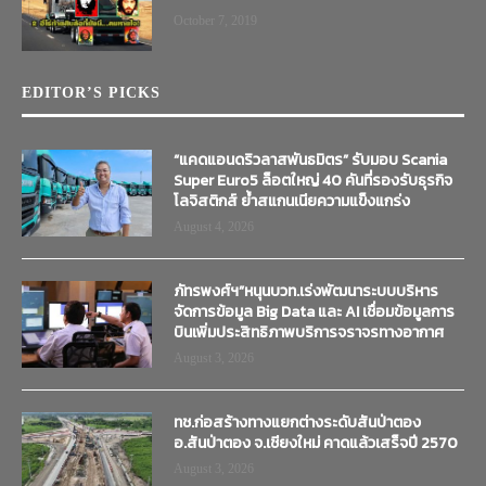
October 7, 2019
EDITOR’S PICKS
“แคดแอนดริวลาสพันธมิตร” รับมอบ Scania
Super Euro5 ล็อตใหญ่ 40 คันที่รองรับธุรกิจ
โลจิสติกส์ ย้ำสแกนเนียความแข็งแกร่ง
August 4, 2026
ภัทรพงศ์ฯ”หนุนบวท.เร่งพัฒนาระบบบริหาร
จัดการข้อมูล Big Data และ AI เชื่อมข้อมูลการ
บินเพิ่มประสิทธิภาพบริการจราจรทางอากาศ
August 3, 2026
ทช.ก่อสร้างทางแยกต่างระดับสันป่าตอง
อ.สันป่าตอง จ.เชียงใหม่ คาดแล้วเสร็จปี 2570
August 3, 2026