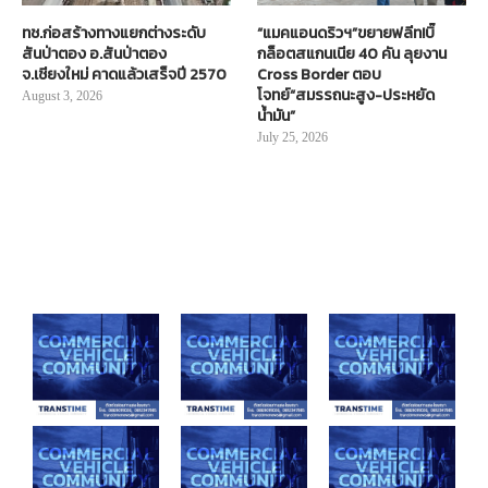
ทช.ก่อสร้างทางแยกต่างระดับ
“แมคแอนดริวฯ”ขยายฟลีท!บิ๊
สันป่าตอง อ.สันป่าตอง
กล็อตสแกนเนีย 40 คัน ลุยงาน
จ.เชียงใหม่ คาดแล้วเสร็จปี 2570
Cross Border ตอบ
โจทย์“สมรรถนะสูง-ประหยัด
August 3, 2026
น้ำมัน”
July 25, 2026