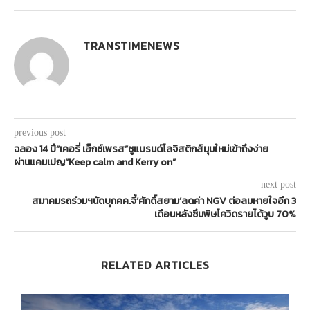
TRANSTIMENEWS
previous post
ฉลอง 14 ปี“เคอรี่ เอ็กซ์เพรส”ชูแบรนด์โลจิสติกส์มุมใหม่เข้าถึงง่าย
ผ่านแคมเปญ“Keep calm and Kerry on”
next post
สมาคมรถร่วมฯนัดบุกคค.จี้‘ศักดิ์สยาม’ลดค่า NGV ต่อลมหายใจอีก 3
เดือนหลังซึมพิษโควิดรายได้วูบ 70%
RELATED ARTICLES