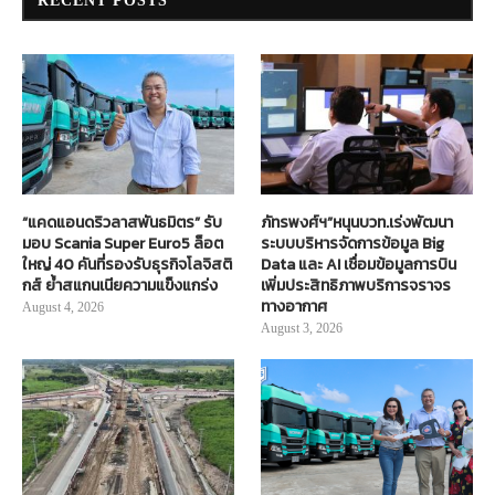
RECENT POSTS
“แคดแอนดริวลาสพันธมิตร” รับ
ภัทรพงศ์ฯ”หนุนบวท.เร่งพัฒนา
มอบ Scania Super Euro5 ล็อต
ระบบบริหารจัดการข้อมูล Big
ใหญ่ 40 คันที่รองรับธุรกิจโลจิสติ
Data และ AI เชื่อมข้อมูลการบิน
กส์ ย้ำสแกนเนียความแข็งแกร่ง
เพิ่มประสิทธิภาพบริการจราจร
ทางอากาศ
August 4, 2026
August 3, 2026