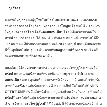
… ปูเสื่อรอ
!
ฟากรถใหญ่สายพันธุ์ยุโรปในเมืองไทยแม้ระยะหลังจะมีหลายค่าย
ร่วมวงสวิงตลาดด้วยก็ตาม ทว่าความยิ่งใหญ่ยังต้องยกให้ 2 ค่ายยักษ์
ใหญ่อย่าง
“วอลโว่ ทรัคส์และสแกนเนีย”
โดยปีที่แล้วค่ายวอลโว่
ทรัคส์ ปั๊มยอดขายรวมได้ 307 คัน ส่วนค่ายสแกนเนียกวาดไปได้ถึง
572 คัน ขณะที่ค่ายดาวสามแฉกเมอร์เซเดส-เบนซ์ ยกระดับยอดขาย
ดีขึ้นทุกปีจัดไปนิ่มๆ 111 คัน ฟากค่ายพญาราชสีห์ MAN กระโดดงับ
ยอดขายพอสบายท้องเบาะ 43 คัน
หลังส่องสถิติยอดขายรวมของ 2 มหาอำนาจรถใหญ่ยุโรป
“วอลโว่
ทรัคส์ และสแกนเนีย”
สะท้อนชัดยิ่งกว่า Super HD ว่าปี 61
ค่าย
สแกนเนีย
รถบรรทุกพันธุ์แกร่งเกรดพรีเมี่ยมจากสวีเดนยังโชว์ฟอร์ม
เทพสปิดเครื่องยนต์พร้อมควบคุมด้วยระบบเกียร์อัตโนมัติ
SCANIA
OPTICRUISE
อันลือลั่นหนีห่างค่ายคู่แข่งบ้านเดียวกันอย่าง
“วอลโว่
ทรัคส์”
แทบไม่เห็นฝุ่น พร้อมพุ่งทะยานเข้าเส้นชัยอย่างนุ่มนวลผงาด
เป็น
“เจ้าตลาดรถใหญ่ยุโรป”
2 ปีติดหลังปี 60 สามารถเร่งแรงม้าปาด