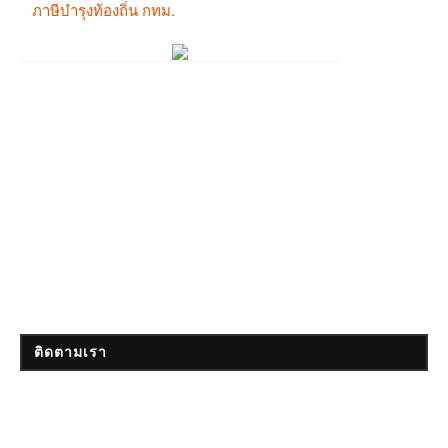
ติดตามเรา