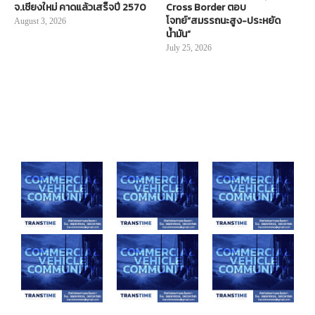
จ.เชียงใหม่ คาดแล้วเสร็จปี 2570
Cross Border ตอบ
โจทย์“สมรรถนะสูง-ประหยัด
August 3, 2026
น้ำมัน”
July 25, 2026