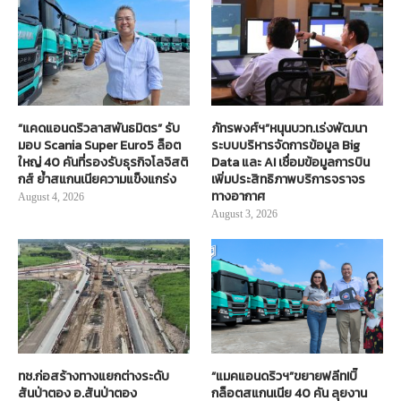
“แคดแอนดริวลาสพันธมิตร” รับ
ภัทรพงศ์ฯ”หนุนบวท.เร่งพัฒนา
มอบ Scania Super Euro5 ล็อต
ระบบบริหารจัดการข้อมูล Big
ใหญ่ 40 คันที่รองรับธุรกิจโลจิสติ
Data และ AI เชื่อมข้อมูลการบิน
กส์ ย้ำสแกนเนียความแข็งแกร่ง
เพิ่มประสิทธิภาพบริการจราจร
ทางอากาศ
August 4, 2026
August 3, 2026
ทช.ก่อสร้างทางแยกต่างระดับ
“แมคแอนดริวฯ”ขยายฟลีท!บิ๊
สันป่าตอง อ.สันป่าตอง
กล็อตสแกนเนีย 40 คัน ลุยงาน