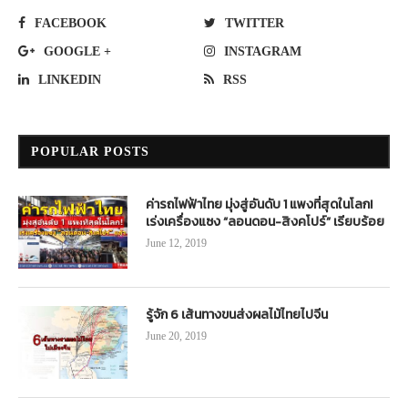
FACEBOOK
TWITTER
GOOGLE +
INSTAGRAM
LINKEDIN
RSS
POPULAR POSTS
ค่ารถไฟฟ้าไทย มุ่งสู่อันดับ 1 แพงที่สุดในโลก!
เร่งเครื่องแซง “ลอนดอน-สิงคโปร์” เรียบร้อย
June 12, 2019
รู้จัก 6 เส้นทางขนส่งผลไม้ไทยไปจีน
June 20, 2019