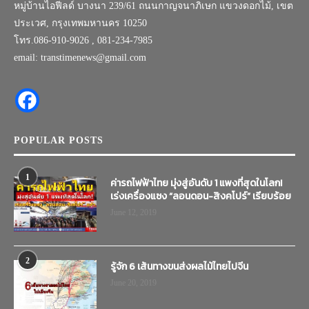
หมู่บ้านไอฟีลด์ บางนา 239/61 ถนนกาญจนาภิเษก แขวงดอกไม้, เขต
ประเวศ, กรุงเทพมหานคร 10250
โทร.086-910-9026 , 081-234-7985
email: transtimenews@gmail.com
POPULAR POSTS
1
ค่ารถไฟฟ้าไทย มุ่งสู่อันดับ 1 แพงที่สุดในโลก!
เร่งเครื่องแซง “ลอนดอน-สิงคโปร์” เรียบร้อย
June 12, 2019
2
รู้จัก 6 เส้นทางขนส่งผลไม้ไทยไปจีน
June 20, 2019