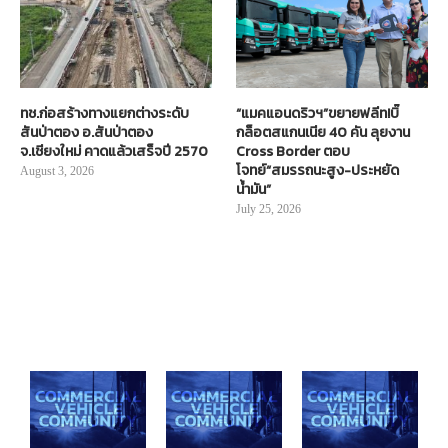
ทช.ก่อสร้างทางแยกต่างระดับ
“แมคแอนดริวฯ”ขยายฟลีท!บิ๊
สันป่าตอง อ.สันป่าตอง
กล็อตสแกนเนีย 40 คัน ลุยงาน
จ.เชียงใหม่ คาดแล้วเสร็จปี 2570
Cross Border ตอบ
โจทย์“สมรรถนะสูง-ประหยัด
August 3, 2026
น้ำมัน”
July 25, 2026