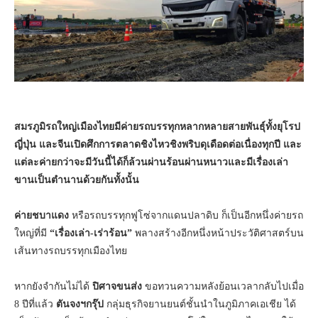
สมรภูมิรถใหญ่เมืองไทยมีค่ายรถบรรทุกหลากหลายสายพันธุ์ทั้งยุโรป
ญี่ปุ่น และจีนเปิดศึกการตลาดชิงไหวชิงพริบดุเดือดต่อเนื่องทุกปี และ
แต่ละค่ายกว่าจะมีวันนี้ได้ก็ล้วนผ่านร้อนผ่านหนาวและมีเรื่องเล่า
ขานเป็นตำนานด้วยกันทั้งนั้น
ค่ายชบาแดง
หรือรถบรรทุกฟูโซ่จากแดนปลาดิบ ก็เป็นอีกหนึ่งค่ายรถ
ใหญ่ที่มี
“เรื่องเล่า-เร่าร้อน”
พลางสร้างอีกหนึ่งหน้าประวัติศาสตร์บน
เส้นทางรถบรรทุกเมืองไทย
หากยังจำกันไม่ได้
ปิศาจขนส่ง
ขอทวนความหลังย้อนเวลากลับไปเมื่อ
8 ปีที่แล้ว
ตันจงฯกรุ๊ป
กลุ่มธุรกิจยานยนต์ชั้นนำในภูมิภาคเอเชีย ได้