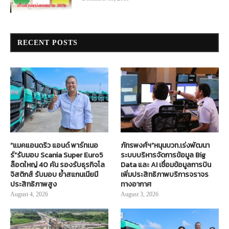
RECENT POSTS
“แมคแอนดริว แอนด์ พาร์ทเนอ
ภัทรพงศ์ฯ”หนุนบวท.เร่งพัฒนา
ร์”รับมอบ Scania Super Euro5
ระบบบริหารจัดการข้อมูล Big
ล็อตใหญ่ 40 คัน รองรับธุรกิจโล
Data และ AI เชื่อมข้อมูลการบิน
จิสติกส์ รับมอบ ย้ำสแกนเนียมี
เพิ่มประสิทธิภาพบริการจราจร
ประสิทธิภาพสูง
ทางอากาศ
August 4, 2026
August 3, 2026