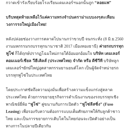
กวาดเข้ารังเรียบร้อยโรงเรียนเดมเลอร์ฯนอกนั้นถูก
“ลอยแพ”
บริบทสุดท้ายเหลือ
ไว้แค่ความทรงจำปนดราม่าแบบงงๆสะเทือน
วงการรถใหญ่เมืองไทย
!
หลังปล่อยช่องวางการตลาดไปนานกว่าขวบปี จนกระทั่ง (8 มิ.ย.2560
งานมหกรรมรถบรรทุกนานาชาติ 2017 เมืองทองธานี)
ค่ายรถบรรทุก
ฟูโซ่
ก็ได้ฤกษ์ปรากฏโฉมใหม่ภายใต้อ้อมอกอ้อมใจ
บริษัท เดมเลอร์
คอมเมอร์เชียล วีฮีเคิลส์ (ประเทศไทย) จํากัด หรือ ดีซีวีที
บริษัทลูก
เดมเลอร์ฯยักษ์ใหญ่อุตสาหกรรมยานยนต์โลก เป็นผู้จัดจำหน่ายรถ
บรรทุกฟูโซ่ในประเทศไทย
โดยประกาศชัดถึงความมุ่งมั่นเพื่อสร้างความแข็งแกร่งสู่ตลาด
ประเทศไทย ด้วยการขยายธุรกิจการดำเนินงานของรถบรรทุกเชิง
พาณิชย์ยี่ห้อ
“ฟูโซ่”
คู่ขนานกับการเปิดตัว
“ฟูโซ่ลีสซิ่ง” (Fuso
Leasing
) เพื่อรองรับความต้องการแบบเต็มศักยภาพให้กับลูกค้าชาว
ไทย และเป็นการขยายการเติบโตในไทยก่อนจะเปิดตัวอย่างเป็น
ทางการในปลายปีเดียวกัน