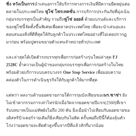
ซิ่ง
หวังเป็นการ
นำเสนอการให้บริการทางการเงินที่มีความยืดหยุ่นต่อ
ตลาดในประเทศไทย
ฟูโซ่ โพรเทคชั่น
การบริการประกันภัยที่มุ่งเน้น
กลุ่มรถบรรทุกเป็นสำคัญ รวมถึง
ฟูโซ่ ออยล์
ด้วยแบรนด์และบริการ
ของฟูโซ่นี้จัดตั้งขึ้นพิเศษเพื่อตลาดประเทศไทย เพื่อจะนำเสนอและ
ตอบสนองสิ่งที่ดีที่สุดให้กับลูกค้าในประเทศไทยอย่างที่ไม่เคยปรากฏ
มาก่อน พร้อมปูพรมขยายตัวแทนจำหน่ายทั่วประเทศ
และล่าสุดได้เปิดตัวรถบรรทุกเพื่อการก่อสร้างรุ่นใหม่ล่าสุด
FJ
2528C
ย้ำความเป็นผู้นำของกลุ่มรถบรรทุกเพื่อการก่อสร้างในไทย
พร้อมด้วยบริการแบบครบวงจร
One Stop Service
เพื่อมอบความ
คล่องตัวในการดำเนินธุรกิจให้กับลูกค้าให้มากที่สุด
แต่ทว่า ผลงานด้านยอดขายภายใต้การกุมบังเหียนของ
มร.ซาช่า
ยัง
ไม่เข้าตากรรมการเท่าไหร่นักเมื่อวัดจากยอดขายปีแรก(2560)ที่เขา
รับบทบาทเป็นแม่ทัพยังไม่ถึง 200 คัน ยิ่งเมื่อนำไปเทียบกับยอดขายขอ
งดิสทริบิวเตอร์รายเดิมก็ยิ่งเทียบกันไม่ติด ครั้นพอถึงปีนี้ก็ต้องลุ้นตัว
โก่งว่ายอดขายจะดีดตัวสูงขึ้นจากปีที่แล้วสักกี่มากน้อย