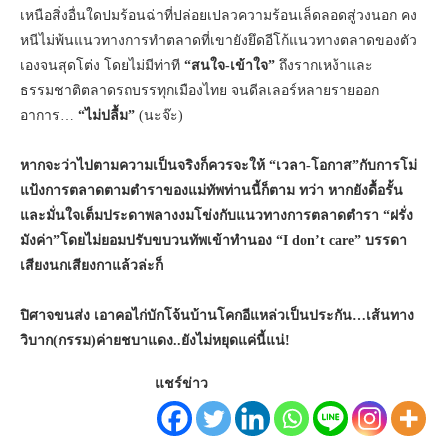
เหนือสิ่งอื่นใดปมร้อนฉ่าที่ปล่อยเปลวความร้อนเล็ดลอดสู่วงนอก คง
หนีไม่พ้นแนวทางการทำตลาดที่เขายังยึดอีโก้แนวทางตลาดของตัว
เองจนสุดโต่ง โดยไม่มีท่าที
“สนใจ-เข้าใจ”
ถึงรากเหง้าและ
ธรรมชาติตลาดรถบรรทุกเมืองไทย จนดีลเลอร์หลายรายออก
อาการ…
“ไม่ปลื้ม”
(นะจ๊ะ)
หากจะว่าไปตามความเป็นจริงก็ควรจะให้
“เวลา-โอกาส”กับการโม่
แป้งการตลาดตามตำราของแม่ทัพท่านนี้ก็ตาม ทว่า หากยังดื้อรั้น
และมั่นใจเต็มประดาพลางงมโข่งกับแนวทางการตลาดตำรา “ฝรั่ง
มังค่า”โดยไม่ยอมปรับขบวนทัพเข้าทำนอง “I don’t care” บรรดา
เสียงนกเสียงกาแล้วล่ะก็
ปิศาจขนส่ง เอาคอไก่บักโจ้นบ้านโคกอีแหล่วเป็นประกัน…เส้นทาง
วิบาก(กรรม)ค่ายชบาแดง..ยังไม่หยุดแค่นี้แน่
!
แชร์ข่าว