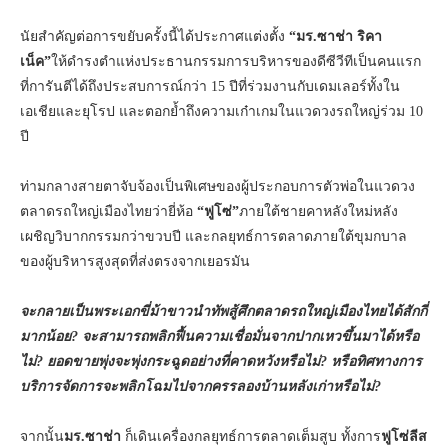
นัยสำคัญต่อการขยับครั้งนี้ได้ประกาศแต่งตั้ง
“มร.ซาช่า ริคา
เน็ค”
ให้ดำรงตำแห่งประธานกรรมการบริหารของดีซีวีทีเป็นคนแรก
ที่การันตีได้ถึงประสบการณ์กว่า 15 ปีที่ร่วมงานกับเดมเลอร์ทั้งใน
เอเชียและยุโรป และตอกย้ำถึงความเก๋าเกมในแวดวงรถใหญ่ร่วม 10
ปี
ท่ามกลางสายตาจับจ้องเป็นพิเศษของผู้ประกอบการตัวพ่อในแวดวง
ตลาดรถใหญ่เมืองไทยว่ายี่ห้อ
“ฟูโซ่”
ภายใต้ชายคาหลังใหม่หลัง
เผชิญวิบากกรรมกว่าขวบปี และกลยุทธ์การตลาดภายใต้ขุมกบาล
ของผู้บริหารสูงสุดที่ส่งตรงจากเยอรมัน
จะกลายเป็นพระเอกขี่ม้าขาวนำทัพสู้ศึกตลาดรถใหญ่เมืองไทยได้สักกี่
มากน้อย? จะสามารถพลิกฟื้นความเชื่อมั่นจากปากเหวขึ้นมาได้หรือ
ไม่? ยอดขายพุ่งจะพุ่งกระฉูดอย่างที่คาดหวังหรือไม่? หรือทิศทางการ
บริการจัดการจะพลิกโฉมไปจากครรลองบ้านหลังเก่าหรือไม่?
จากนั้น
มร.ซาช่า
ก็เดินเครื่องกลยุทธ์การตลาดเต็มสูบ ทั้งการ
ฟูโซ่ลีส