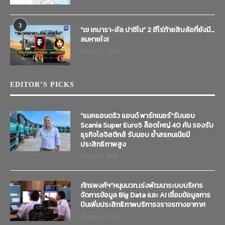
3
“เช เกบารา-อัล ปาชิโน” 2 ฮีโร่ท้ายสิบล้อที่ยังมี…
ลมหายใจ!
October 7, 2019
EDITOR’S PICKS
“แมคแอนดริว แอนด์ พาร์ทเนอร์”รับมอบ
Scania Super Euro5 ล็อตใหญ่ 40 คัน รองรับ
ธุรกิจโลจิสติกส์ รับมอบ ย้ำสแกนเนียมี
ประสิทธิภาพสูง
August 4, 2026
ภัทรพงศ์ฯ”หนุนบวท.เร่งพัฒนาระบบบริหาร
จัดการข้อมูล Big Data และ AI เชื่อมข้อมูลการ
บินเพิ่มประสิทธิภาพบริการจราจรทางอากาศ
August 3, 2026