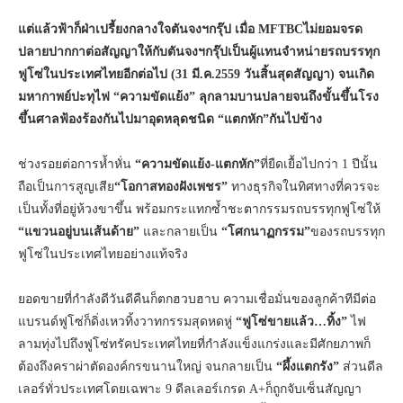
แต่แล้วฟ้าก็ฝ่าเปรี้ยงกลางใจตันจงฯกรุ๊ป เมื่อ
MFTBCไม่ยอมจรด
ปลายปากกาต่อสัญญาให้กับตันจงฯกรุ๊ปเป็นผู้แทนจำหน่ายรถบรรทุก
ฟูโซ่ในประเทศไทยอีกต่อไป (31 มี.ค.2559 วันสิ้นสุดสัญญา) จนเกิด
มหากาพย์ปะทุไฟ
“ความขัดแย้ง”
ลุกลามบานปลายจนถึงขั้นขึ้นโรง
ขึ้นศาลฟ้องร้องกันไปมาอุดหลุดชนิด
“แตกหัก”
กันไปข้าง
ช่วงรอยต่อการห้ำหั่น
“ความขัดแย้ง-แตกหัก”
ที่ยืดเยื้อไปกว่า 1 ปีนั้น
ถือเป็นการสูญเสีย
“โอกาสทองฝังเพชร”
ทางธุรกิจในทิศทางที่ควรจะ
เป็นทั้งที่อยู่ห้วงขาขึ้น พร้อมกระแทกซ้ำชะตากรรมรถบรรทุกฟูโซ่ให้
“แขวนอยู่บนเส้นด้าย”
และกลายเป็น
“โศกนาฏกรรม”
ของรถบรรทุก
ฟูโซ่ในประเทศไทยอย่างแท้จริง
ยอดขายที่กำลังดีวันดีคืนก็ตกฮวบฮาบ ความเชื่อมั่นของลูกค้าทีมีต่อ
แบรนด์ฟูโซ่ก็ดิ่งเหวทิ้งวาทกรรมสุดหดหู่
“ฟูโซ่ขายแล้ว…ทิ้ง”
ไฟ
ลามทุ่งไปถึงฟูโซ่ทรัคประเทศไทยที่กำลังแข็งแกร่งและมีศักยภาพก็
ต้องถึงคราผ่าตัดองค์กรขนานใหญ่ จนกลายเป็น
“ผึ้งแตกรัง”
ส่วนดีล
เลอร์ทั่วประเทศโดยเฉพาะ 9 ดีลเลอร์เกรด A+ก็ถูกจับเซ็นสัญญา