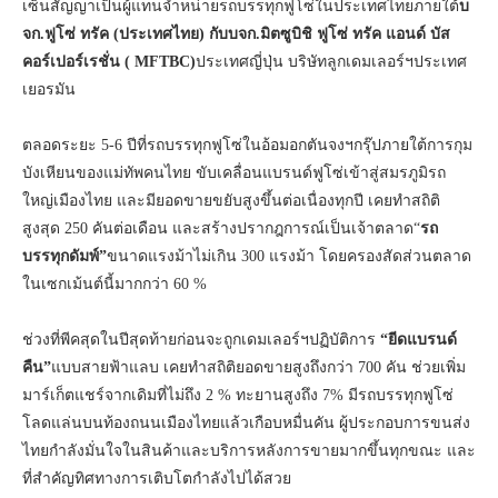
เซ็นสัญญาเป็นผู้แทนจำหน่ายรถบรรทุกฟูโซ่ในประเทศไทยภายใต้
บ
จก.ฟูโซ่ ทรัค (ประเทศไทย)
กับบ
จก.มิตซูบิชิ ฟูโซ่ ทรัค แอนด์ บัส
คอร์เปอร์เรชั่น (
MFTBC)
ประเทศญี่ปุ่น บริษัทลูกเดมเลอร์ฯประเทศ
เยอรมัน
ตลอดระยะ 5-6 ปีที่รถบรรทุกฟูโซ่ในอ้อมอกตันจงฯกรุ๊ปภายใต้การกุม
บังเหียนของแม่ทัพคนไทย ขับเคลื่อนแบรนด์ฟูโซ่เข้าสู่สมรภูมิรถ
ใหญ่เมืองไทย และมียอดขายขยับสูงขึ้นต่อเนื่องทุกปี เคยทำสถิติ
สูงสุด 250 คันต่อเดือน และสร้างปรากฎการณ์เป็นเจ้าตลาด“
รถ
บรรทุกดัมพ์”
ขนาดแรงม้าไม่เกิน 300 แรงม้า โดยครองสัดส่วนตลาด
ในเซกเม้นต์นี้มากกว่า 60 %
ช่วงที่พีคสุดในปีสุดท้ายก่อนจะถูกเดมเลอร์ฯปฏิบัติการ
“ยีดแบรนด์
คืน”
แบบสายฟ้าแลบ เคยทำสถิติยอดขายสูงถึงกว่า 700 คัน ช่วยเพิ่ม
มาร์เก็ตแชร์จากเดิมที่ไม่ถึง 2 % ทะยานสูงถึง 7% มีรถบรรทุกฟูโซ่
โลดแล่นบนท้องถนนเมืองไทยแล้วเกือบหมื่นคัน ผู้ประกอบการขนส่ง
ไทยกำลังมั่นใจในสินค้าและบริการหลังการขายมากขึ้นทุกขณะ และ
ที่สำคัญทิศทางการเติบโตกำลังไปได้สวย