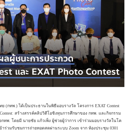
ศไทย (กทพ.) ได้เป็นประธานในพิธีมอบรางวัล โครงการ EXAT Contest
n Contest: สร้างสรรค์คลิปวิดีโอชิงทุนการศึกษาของ กทพ. และกิจกรรม
กทพ. โดยมี นายชัย แก้วเพ็ง ผู้ช่วยผู้ว่าการ เข้าร่วมมอบรางวัลในโค
เข้าร่วมรับชมการถ่ายทอดสดผ่านระบบ Zoom จาก ห้องประชุม 0301