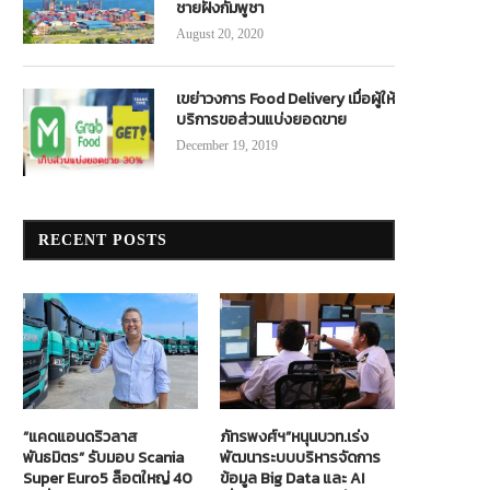
ชายฝั่งกัมพูชา
August 20, 2020
เขย่าวงการ Food Delivery เมื่อผู้ให้
บริการขอส่วนแบ่งยอดขาย
December 19, 2019
RECENT POSTS
“แคดแอนดริวลาส
ภัทรพงศ์ฯ”หนุนบวท.เร่ง
พันธมิตร” รับมอบ Scania
พัฒนาระบบบริหารจัดการ
Super Euro5 ล็อตใหญ่ 40
ข้อมูล Big Data และ AI