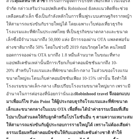
ส่วน
คุณสีหนาท ล่ำซำ
กรรมการผู้จัดการบริษัท เพอร์เพิล เวนเจอร์ส
จำกัด กล่าวเสริมว่าแอปพลิเคชัน Robinhood ยังคงแนวคิดที่จะช่วย
เหลือคนตัวเล็ก ซึ่งเป็นกำลังหลักในการฟื้นฟูระบบเศรษฐกิจรากหญ้า
ให้สามารถแข่งขันกับรายใหญ่ได้ โดยเฉพาะเว็บท่องเที่ยวธุรกิจ
โรงแรมและที่พักในประเทศไทย ที่เป็นธุรกิจขนาดกลางและขนาด
เล็กซึ่งมีจำนวนมากถึง 50,000 แห่ง มีการจองผ่าน OTA แพลตฟอร์ม
ต่างชาติมากถึง 50% โดยในช่วงปี 2019 ก่อนวิกฤตโควิด คนไทยมี
ยอดการจองผ่าน OTA มากถึง 1.8 หมื่นล้านบาท ในขณะที่ทาง
แอปพลิเคชันเหล่านั้นมีการเรียกเก็บค่าคอมมิชชันมากถึง 10-
20% สำหรับโรงแรมและที่พักขนาดเล็ก-กลาง ในส่วนของโรงแรม
ขนาดใหญ่จะโดนเก็บค่าคอมมิชชันเพียง 10-15% เท่านั้น จึงทำให้
โรงแรมขนาดเล็ก-กลาง เสียเปรียบโรงแรมขนาดใหญ่มาก เพราะมี
อำนาจในการต่อรองที่น้อยกว่านั่นเอง
Robinhood travel จึงออกแบบ
มาเพื่อแก้ไข Pain Point ให้ผู้ประกอบธุรกิจโรงแรมและที่พักขนาด
เล็กและขนาดกลางในแบบ OTA เพื่อที่จะได้นำค่าธรรมเนียมที่เสีย
ไปมาเป็นส่วนลดให้กับลูกค้าหรือโปรโมชันอื่น ๆ ตามความเหมาะสม
ให้สามารถแข่งขันกับผู้ประกอบการรายใหญ่ได้ เพราะไม่ต้องเสียค่า
ธรรมเนียมหรือค่าคอมมิชชันให้กับแอปพลิเคชันต่างชาติ ทำให้