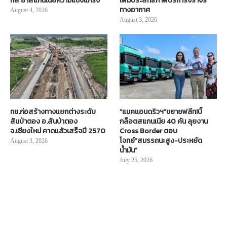
กส์ ย้ำสแกนเนียความแข็งแกร่ง
เพิ่มประสิทธิภาพบริการจราจร
ทางอากาศ
August 4, 2026
August 3, 2026
ทช.ก่อสร้างทางแยกต่างระดับ
“แมคแอนดริวฯ”ขยายฟลีท!บิ๊
สันป่าตอง อ.สันป่าตอง
กล็อตสแกนเนีย 40 คัน ลุยงาน
จ.เชียงใหม่ คาดแล้วเสร็จปี 2570
Cross Border ตอบ
โจทย์“สมรรถนะสูง-ประหยัด
August 3, 2026
น้ำมัน”
July 25, 2026