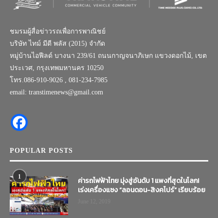
ชมรมผู้สื่อข่าวรถเพื่อการพาณิชย์
บริษัท ไทม์ มีดี พลัส (2015) จำกัด
หมู่บ้านไอฟีลด์ บางนา 239/61 ถนนกาญจนาภิเษก แขวงดอกไม้, เขต
ประเวศ, กรุงเทพมหานคร 10250
โทร.086-910-9026 , 081-234-7985
email: transtimenews@gmail.com
POPULAR POSTS
1
ค่ารถไฟฟ้าไทย มุ่งสู่อันดับ 1 แพงที่สุดในโลก!
เร่งเครื่องแซง “ลอนดอน-สิงคโปร์” เรียบร้อย
June 12, 2019