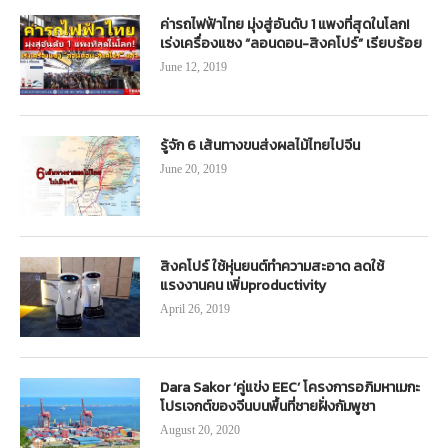
ค่ารถไฟฟ้าไทย มุ่งสู่อันดับ 1 แพงที่สุดในโลก!
เร่งเครื่องแซง “ลอนดอน-สิงคโปร์” เรียบร้อย
June 12, 2019
รู้จัก 6 เส้นทางขนส่งผลไม้ไทยไปจีน
June 20, 2019
สิงคโปร์ ใช้หุ่นยนต์ทำความสะอาด ลดใช้
แรงงานคน เพิ่มproductivity
April 26, 2019
Dara Sakor ‘คู่แข่ง EEC’ โครงการอภิมหาเมกะ
โปรเจกต์ของจีนบนพื้นที่ชายฝั่งกัมพูชา
August 20, 2020