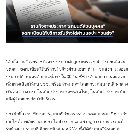
“ศักดิ์สยาม” เผยราชกิจจาฯ ประกาศกฎกระทรวงฯ นำ “รถยนต์ส่วน
บุคคล” จดทะเบียนให้บริการรับจ้างผ่านแอปฯ ด้าน “ขนส่งฯ” เร่งออก
ประกาศกำหนดหลักเกณฑ์ภายใน 30 วัน ชี้ช่วยอำนวยความสะดวก-
เพิ่มทางเลือกให้กับ ปชช. พร้อมกำหนดค่าโดยสารรถขนาดเล็ก-กลาง
เริ่มต้น 2 กม.แรก ไม่เกิน 50 บาท-รถขนาดใหญ่ ไม่เกิน 200 บาท ยัน
แจ้งผู้โดยสารก่อนให้บริการ
นายศักดิ์สยาม ชิดชอบ รัฐมนตรีว่าการกระทรวงคมนาคม เปิดเผยว่า
เว็บไซต์ราชกิจจานุเบกษา ได้ประกาศเผยแพร่กฎกระทรวง รถยนต์
รับจ้างผ่านระบบอิเล็กทรอนิกส์ พ.ศ.2564 ซึ่งได้กำหนดให้รถยนต์