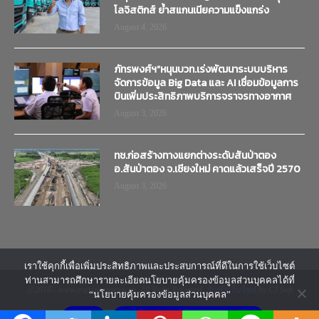
โลจิสติกส์ ย้ำสแกนเนียความแข็งแกร่ง
August 4, 2026
ภัทรพงศ์ฯ”หนุนบวท.เร่งพัฒนาระบบบริหาร
จัดการข้อมูล Big Data และ AI เชื่อมข้อมูลการ
บินเพิ่มประสิทธิภาพบริการจราจรทางอากาศ
August 3, 2026
ทช.ก่อสร้างทางแยกต่างระดับสันป่าตอง
อ.สันป่าตอง จ.เชียงใหม่ คาดแล้วเสร็จปี 2570
August 3, 2026
เราใช้คุกกี้เพื่อเพิ่มประสิทธิภาพและประสบการณ์ที่ดีในการใช้เว็บไซต์
ท่านสามารถศึกษารายละเอียดนโยบายคุ้มครองข้อมูลส่วนบุคคลได้ที่
@2018 - www.transtimenews.co. All Right Reserved.
รับทำเว็บไซต์
by CJ Soft
“นโยบายคุ้มครองข้อมูลส่วนบุคคล”
ยอมรับ
นโยบายคุ้มครองข้อมูลส่วนบุคคล