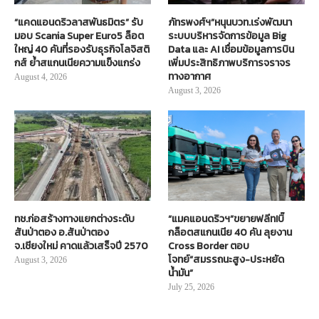
“แคดแอนดริวลาสพันธมิตร” รับ
ภัทรพงศ์ฯ”หนุนบวท.เร่งพัฒนา
มอบ Scania Super Euro5 ล็อต
ระบบบริหารจัดการข้อมูล Big
ใหญ่ 40 คันที่รองรับธุรกิจโลจิสติ
Data และ AI เชื่อมข้อมูลการบิน
กส์ ย้ำสแกนเนียความแข็งแกร่ง
เพิ่มประสิทธิภาพบริการจราจร
ทางอากาศ
August 4, 2026
August 3, 2026
ทช.ก่อสร้างทางแยกต่างระดับ
“แมคแอนดริวฯ”ขยายฟลีท!บิ๊
สันป่าตอง อ.สันป่าตอง
กล็อตสแกนเนีย 40 คัน ลุยงาน
จ.เชียงใหม่ คาดแล้วเสร็จปี 2570
Cross Border ตอบ
โจทย์“สมรรถนะสูง-ประหยัด
August 3, 2026
น้ำมัน”
July 25, 2026