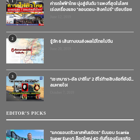
1
ค่ารถไฟฟ้าไทย มุ่งสู่อันดับ 1 แพงที่สุดในโลก!
เร่งเครื่องแซง “ลอนดอน-สิงคโปร์” เรียบร้อย
June 12, 2019
2
รู้จัก 6 เส้นทางขนส่งผลไม้ไทยไปจีน
June 20, 2019
3
“เช เกบารา-อัล ปาชิโน” 2 ฮีโร่ท้ายสิบล้อที่ยังมี…
ลมหายใจ!
October 7, 2019
EDITOR’S PICKS
“แคดแอนดริวลาสพันธมิตร” รับมอบ Scania
Super Euro5 ล็อตใหญ่ 40 คันที่รองรับธุรกิจ