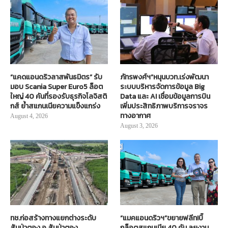
“แคดแอนดริวลาสพันธมิตร” รับ
ภัทรพงศ์ฯ”หนุนบวท.เร่งพัฒนา
มอบ Scania Super Euro5 ล็อต
ระบบบริหารจัดการข้อมูล Big
ใหญ่ 40 คันที่รองรับธุรกิจโลจิสติ
Data และ AI เชื่อมข้อมูลการบิน
กส์ ย้ำสแกนเนียความแข็งแกร่ง
เพิ่มประสิทธิภาพบริการจราจร
ทางอากาศ
August 4, 2026
August 3, 2026
ทช.ก่อสร้างทางแยกต่างระดับ
“แมคแอนดริวฯ”ขยายฟลีท!บิ๊
สันป่าตอง อ.สันป่าตอง
กล็อตสแกนเนีย 40 คัน ลุยงาน