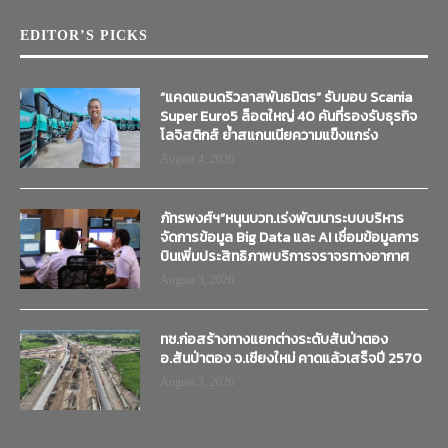
EDITOR’S PICKS
“แคดแอนดริวลาสพันธมิตร” รับมอบ Scania
Super Euro5 ล็อตใหญ่ 40 คันที่รองรับธุรกิจ
โลจิสติกส์ ย้ำสแกนเนียความแข็งแกร่ง
August 4, 2026
ภัทรพงศ์ฯ”หนุนบวท.เร่งพัฒนาระบบบริหาร
จัดการข้อมูล Big Data และ AI เชื่อมข้อมูลการ
บินเพิ่มประสิทธิภาพบริการจราจรทางอากาศ
August 3, 2026
ทช.ก่อสร้างทางแยกต่างระดับสันป่าตอง
อ.สันป่าตอง จ.เชียงใหม่ คาดแล้วเสร็จปี 2570
August 3, 2026