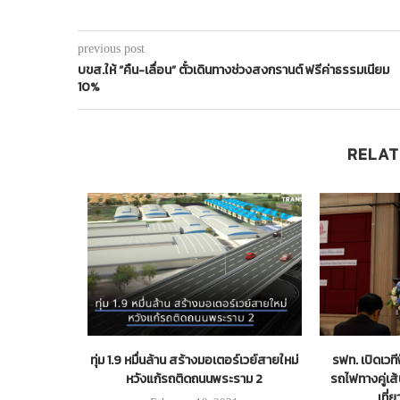
previous post
บขส.ให้ “คืน-เลื่อน” ตั๋วเดินทางช่วงสงกรานต์ ฟรีค่าธรรมเนียม
10%
RELAT
มเร็วสูงไทย –
ทุ่ม 1.9 หมื่นล้าน สร้างมอเตอร์เวย์สายใหม่
รฟท. เปิดเวท
หวังแก้รถติดถนนพระราม 2
รถไฟทางคู่เส้
เที่