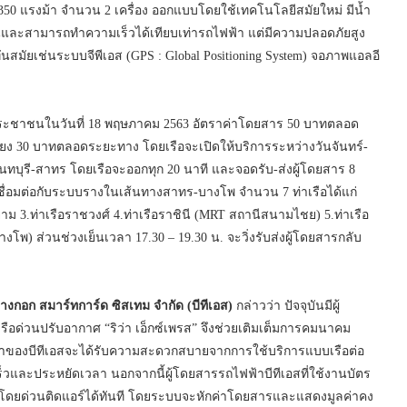
 350 แรงม้า จำนวน 2 เครื่อง ออกแบบโดยใช้เทคโนโลยีสมัยใหม่ มีน้ำ
วนและสามารถทำความเร็วได้เทียบเท่ารถไฟฟ้า แต่มีความปลอดภัยสูง
ัยเช่นระบบจีพีเอส (GPS : Global Positioning System) จอภาพแอลอี
ิการประชาชนในวันที่ 18 พฤษภาคม 2563 อัตราค่าโดยสาร 50 บาทตลอด
ียง 30 บาทตลอดระยะทาง โดยเรือจะเปิดให้บริการระหว่างวันจันทร์-
ง นนทบุรี-สาทร โดยเรือจะออกทุก 20 นาที และจอดรับ-ส่งผู้โดยสาร 8
ี่เชื่อมต่อกับระบบรางในเส้นทางสาทร-บางโพ จำนวน 7 ท่าเรือได้แก่
 3.ท่าเรือราชวงศ์ 4.ท่าเรือราชินี (MRT สถานีสนามไชย) 5.ท่าเรือ
โพ) ส่วนช่วงเย็นเวลา 17.30 – 19.30 น. จะวิ่งรับส่งผู้โดยสารกลับ
างกอก สมาร์ทการ์ด ซิสเทม จำกัด (บีทีเอส)
กล่าวว่า ปัจจุบันมีผู้
รือด่วนปรับอากาศ “ริว่า เอ็กซ์เพรส” จึงช่วยเติมเต็มการคมนาคม
กค้าของบีทีเอสจะได้รับความสะดวกสบายจากการใช้บริการแบบเรือต่อ
็วและประหยัดเวลา นอกจากนี้ผู้โดยสารรถไฟฟ้าบีทีเอสที่ใช้งานบัตร
อโดยด่วนติดแอร์ได้ทันที โดยระบบจะหักค่าโดยสารและแสดงมูลค่าคง