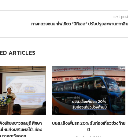
next post
ทางหลวงชนบทไฟเขียว “บีทีเอส” ปรับปรุงสะพานตากสิน
ED ARTICLES
ีฟังเสียงชาวชลบุรี ศึกษา
บขส.เล็งเพิ่มรถ 20% รับท่องเที่ยวช่วงท้าย
ทล
นใหม่ส่งเสริมผลไม้-ท่อง
ปี
4
ยว ภาคตะวันออก