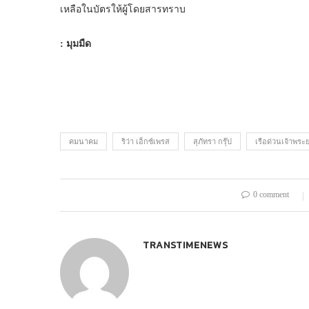
เหลือในบัตรให้ผู้โดยสารทราบ
: มุมมืด
คมนาคม
ริว่า เอ็กซ์เพรส
สุภัทรา กรุ๊ป
เรือด่วนเจ้าพระ
0 comment
TRANSTIMENEWS