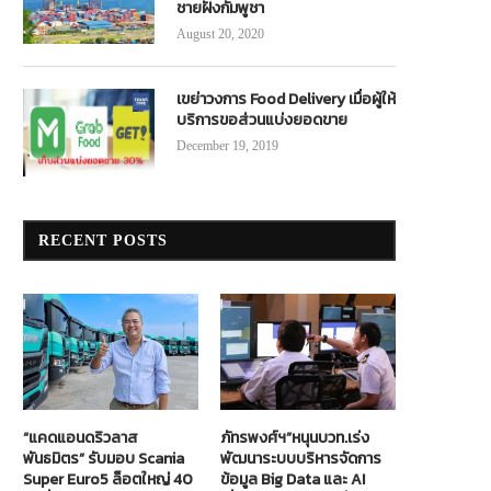
ชายฝั่งกัมพูชา
November 1, 2023
December 23, 2024
August 20, 2020
เขย่าวงการ Food Delivery เมื่อผู้ให้
บริการขอส่วนแบ่งยอดขาย
December 19, 2019
RECENT POSTS
“แคดแอนดริวลาส
ภัทรพงศ์ฯ”หนุนบวท.เร่ง
พันธมิตร” รับมอบ Scania
พัฒนาระบบบริหารจัดการ
Super Euro5 ล็อตใหญ่ 40
ข้อมูล Big Data และ AI