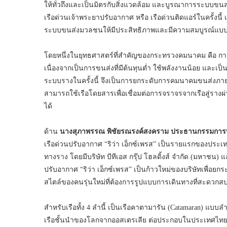
ให้ทั่วถึงและเป็นมิตรกับสิ่งแวดล้อม และบูรณาการระบบขนส่ง
เรือด่วนเจ้าพระยาปรับอากาศ หรือ เรือด่วนติดแอร์ในครั้งนี้ 
ระบบขนส่งมวลชนให้มีประสิทธิภาพและมีความสมบูรณ์แบบมา
โดยหนึ่งในยุทธศาสตร์ที่สำคัญของกระทรวงคมนาคม คือ ก
เนื่องจากเป็นการขนส่งที่มีต้นทุนต่ำ ใช้พลังงานน้อย และเ
ระบบรางในครั้งนี้ จึงเป็นการยกระดับการคมนาคมขนส่งภาย
สามารถใช้เรือโดยสารเพื่อเชื่อมต่อการจราจรจากเรือสู่รางผ
ได้
ด้าน
นางสุภาพรรณ พิชัยรณรงค์สงคราม ประธานกรรมการบริ
เรือด่วนปรับอากาศ “ริว่า เอ็กซ์เพรส” เป็นรายแรกของประ
ทางราง โดยมีบริษัท บีทีเอส กรุ๊ป โฮลดิ้งส์ จำกัด (มหาชน) 
ปรับอากาศ “ริว่า เอ็กซ์เพรส” เป็นก้าวใหม่ของบริษัทเพื่อ
สไตล์ของคนรุ่นใหม่ที่ต้องการรูปแบบการเดินทางที่สะดวกส
สำหรับเรือทั้ง 4 ลำนี้ เป็นเรือคาตามารัน (Catamaran) แบบล
เรือชั้นนำของโลกจากออสเตรเลีย ต่อประกอบในประเทศไทย ตัว