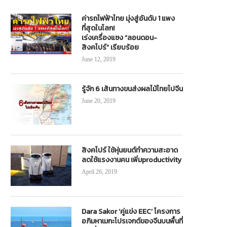
ค่ารถไฟฟ้าไทย มุ่งสู่อันดับ 1 แพง
ที่สุดในโลก!
เร่งเครื่องแซง “ลอนดอน-
สิงคโปร์” เรียบร้อย
June 12, 2019
รู้จัก 6 เส้นทางขนส่งผลไม้ไทยไปจีน
June 20, 2019
สิงคโปร์ ใช้หุ่นยนต์ทำความสะอาด
ลดใช้แรงงานคน เพิ่มproductivity
April 26, 2019
.ทุ่มงบพันล้าน ขยายทางหลวงหมายเลข
บางจากฯจัดโปรลดราคากลุ่มไฮพรีเ
Dara Sakor ‘คู่แข่ง EEC’ โครงการ
04 สาย ตรัง – อ.ละงู รองรับระเบียง
ลิตรละ 5 บาท 27 ธ.ค. 67-1 ม.ค.68
อภิมหาเมกะโปรเจกต์ของจีนบนพื้นที่
เศรษฐกิจพิเศษภาคใต้
เท่านั้น