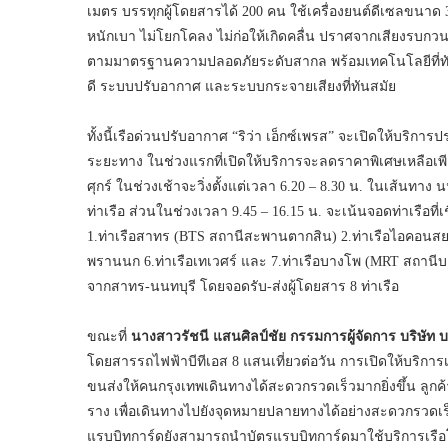
เมตร บรรทุกผู้โดยสารได้ 200 คน ใช้เครื่องยนต์ดีเซลขนาด
หนักเบา ไม่โยกโคลง ไม่ก่อให้เกิดคลื่น ปราศจากเสียงรบก
ตามมาตรฐานความปลอดภัยระดับสากล พร้อมเทคโนโลยีที่ทันสม
ดี ระบบปรับอากาศ และระบบกระจายเสียงที่ทันสมัย
ทั้งนี้เรือด่วนปรับอากาศ “ริว่า เอ็กซ์เพรส” จะเปิดให้บร
ระยะทาง ในช่วงแรกที่เปิดให้บริการจะลดราคาพิเศษเหลือเพ
ศุกร์ ในช่วงเช้าจะวิ่งตั้งแต่เวลา 6.20 – 8.30 น. ในเส้นทา
ท่าเรือ ส่วนในช่วงเวลา 9.45 – 16.15 น. จะเน้นจอดท่าเรือท
1.ท่าเรือสาทร (BTS สถานีสะพานตากสิน) 2.ท่าเรือไอคอนสยาม
พรานนก 6.ท่าเรือเทเวศร์ และ 7.ท่าเรือบางโพ (MRT สถานีบาง
จากสาทร-นนทบุรี โดยจอดรับ-ส่งผู้โดยสาร 8 ท่าเรือ
ขณะที่
นางสาวรัชนี แสนศิลป์ชัย กรรมการผู้จัดการ บริษัท บ
โดยสารรถไฟฟ้าบีทีเอส 8 แสนเที่ยวต่อวัน การเปิดให้บริการเ
ขนส่งให้คนกรุงเทพเดินทางได้สะดวกรวดเร็วมากยิ่งขึ้น ลู
ราง เพื่อเดินทางไปยังจุดหมายปลายทางได้อย่างสะดวกรวดเร
แรบบิทการ์ดยังสามารถนำบัตรแรบบิทการ์ดมาใช้บริการเรื