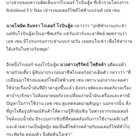
บางส่วนของความคิดเห็นจากไรเดอร์ โรบินฮู้ด ที่เข้าร่วมโครงการ
Robinhood EV Bike เช่ารถมอเตอร์ไซด์ไฟฟ้าแบรนด์ เอช เซม
นายโฆษิต จันทรา ไรเดอร์ โรบินฮู้ด
กล่าวว่า “ปกติทำงานประจำ
แต่ขับโรบินฮู้ดเป็นอาชีพเสริม แค่วันเสาร์และอาทิตย์ พอทราบว่า
เอช เซม มีโปรแกรมการเช่าแบบรายวัน เลยสนใจเช่า เพื่อใช้หาราย
ได้เสริมในช่วงวันหยุด”
อีกหนึ่งไรเดอร์ ของโรบินฮู้ด
นางสาวจุรีรัตน์ โพธิหล้า
อดีตแม่ค้า
ขายก๋วยเตี๋ยว ผู้หันมาประกอบอาชีพไรเดอร์อย่างเต็มตัว กล่าวว่า “ที่
เปลี่ยนมาใช้รถมอเตอร์ไซค์ไฟฟ้าเอช เซม เพราะนอกจากจะลดค่า
ใช้จ่ายเรื่องน้ำมันที่มีราคาสูงขึ้นแล้ว ยังประหยัดและหมดกังวลเรื่อง
ค่าบำรุงรักษา ไม่ต้องมาคอยกังวลเปลี่ยนถ่ายน้ำมันเครื่องและหากมี
ปัญหาในการใช้งาน เอช เซม ดูแลตลอดอายุสัญญา นอกจากนั้น สิ่ง
ที่ถูกใจคือรูปลักษณ์สินค้าให้ความรู้สึกคุ้นชิน ไม่ต่างจากรถมอเตอร์
ไซด์แบบน้ำมัน มีระบบการขับขี่ที่สอดคล้องกับการใช้งานเดลิเวอรี่
และด้วยความเป็นผู้หญิง พอเห็นดีไซด์รถคล้ายกับมอเตอร์ไซด์ทั่วไป
กระทัดรัด คล่องตัว จึงตัดสินใจเช่า”