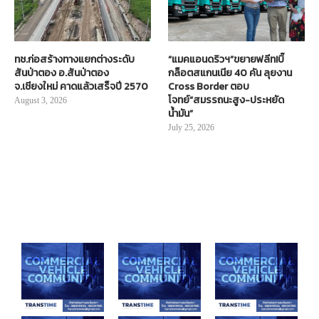
ทช.ก่อสร้างทางแยกต่างระดับ
“แมคแอนดริวฯ”ขยายฟลีท!บิ๊
สันป่าตอง อ.สันป่าตอง
กล็อตสแกนเนีย 40 คัน ลุยงาน
จ.เชียงใหม่ คาดแล้วเสร็จปี 2570
Cross Border ตอบ
โจทย์“สมรรถนะสูง-ประหยัด
August 3, 2026
น้ำมัน”
July 25, 2026