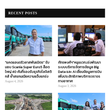
RECENT POSTS
“แคดแอนดริวลาสพันธมิตร” รับ
ภัทรพงศ์ฯ”หนุนบวท.เร่งพัฒนา
มอบ Scania Super Euro5 ล็อต
ระบบบริหารจัดการข้อมูล Big
ใหญ่ 40 คันที่รองรับธุรกิจโลจิสติ
Data และ AI เชื่อมข้อมูลการบิน
กส์ ย้ำสแกนเนียความแข็งแกร่ง
เพิ่มประสิทธิภาพบริการจราจร
ทางอากาศ
August 4, 2026
August 3, 2026