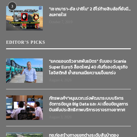
3
“เช เกบารา-อัล ปาชิโน” 2 ฮีโร่ท้ายสิบล้อที่ยังมี…
ลมหายใจ!
October 7, 2019
EDITOR’S PICKS
“แคดแอนดริวลาสพันธมิตร” รับมอบ Scania
Super Euro5 ล็อตใหญ่ 40 คันที่รองรับธุรกิจ
โลจิสติกส์ ย้ำสแกนเนียความแข็งแกร่ง
August 4, 2026
ภัทรพงศ์ฯ”หนุนบวท.เร่งพัฒนาระบบบริหาร
จัดการข้อมูล Big Data และ AI เชื่อมข้อมูลการ
บินเพิ่มประสิทธิภาพบริการจราจรทางอากาศ
August 3, 2026
ทช.ก่อสร้างทางแยกต่างระดับสันป่าตอง