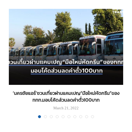
ถ
‘นครชัยแอร์’ชวนเที่ยวผ่านแคมเปญ“มือใหม่หัดกรีน”ของ
ททท.มอบโค้ดส่วนลดค่าตั๋ว100บาท
March 21, 2022