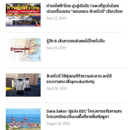
ค่ารถไฟฟ้าไทย มุ่งสู่อันดับ 1 แพงที่สุดในโลก!
เร่งเครื่องแซง “ลอนดอน-สิงคโปร์” เรียบร้อย
June 12, 2019
รู้จัก 6 เส้นทางขนส่งผลไม้ไทยไปจีน
June 20, 2019
สิงคโปร์ ใช้หุ่นยนต์ทำความสะอาด ลดใช้
แรงงานคน เพิ่มproductivity
April 26, 2019
Dara Sakor ‘คู่แข่ง EEC’ โครงการอภิมหาเมกะ
โปรเจกต์ของจีนบนพื้นที่ชายฝั่งกัมพูชา
August 20, 2020