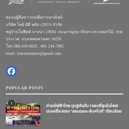
ชมรมผู้สื่อข่าวรถเพื่อการพาณิชย์
บริษัท ไทม์ มีดี พลัส (2015) จำกัด
หมู่บ้านไอฟีลด์ บางนา 239/61 ถนนกาญจนาภิเษก แขวงดอกไม้, เขต
ประเวศ, กรุงเทพมหานคร 10250
โทร.086-910-9026 , 081-234-7985
email: transtimenews@gmail.com
POPULAR POSTS
1
ค่ารถไฟฟ้าไทย มุ่งสู่อันดับ 1 แพงที่สุดในโลก!
เร่งเครื่องแซง “ลอนดอน-สิงคโปร์” เรียบร้อย
June 12, 2019