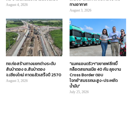
ทางอากาศ
August 4, 2026
August 3, 2026
ทช.ก่อสร้างทางแยกต่างระดับ
“แมคแอนดริวฯ”ขยายฟลีท!บิ๊
สันป่าตอง อ.สันป่าตอง
กล็อตสแกนเนีย 40 คัน ลุยงาน
จ.เชียงใหม่ คาดแล้วเสร็จปี 2570
Cross Border ตอบ
โจทย์“สมรรถนะสูง-ประหยัด
August 3, 2026
น้ำมัน”
July 25, 2026