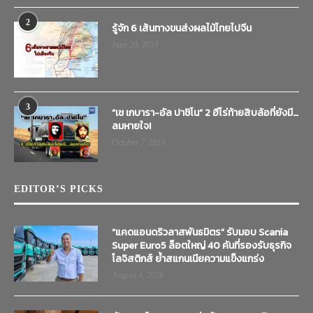
2
รู้จัก 6 เส้นทางขนส่งผลไม้ไทยไปจีน
June 20, 2019
3
“เช เกบารา-อัล ปาชิโน” 2 ฮีโร่ท้ายสิบล้อที่ยังมี…
ลมหายใจ!
October 7, 2019
EDITOR’S PICKS
“แคดแอนดริวลาสพันธมิตร” รับมอบ Scania
Super Euro5 ล็อตใหญ่ 40 คันที่รองรับธุรกิจ
โลจิสติกส์ ย้ำสแกนเนียความแข็งแกร่ง
August 4, 2026