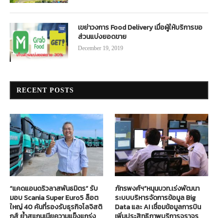
เขย่าวงการ Food Delivery เมื่อผู้ให้บริการขอ
ส่วนแบ่งยอดขาย
December 19, 2019
RECENT POSTS
“แคดแอนดริวลาสพันธมิตร” รับ
ภัทรพงศ์ฯ”หนุนบวท.เร่งพัฒนา
มอบ Scania Super Euro5 ล็อต
ระบบบริหารจัดการข้อมูล Big
ใหญ่ 40 คันที่รองรับธุรกิจโลจิสติ
Data และ AI เชื่อมข้อมูลการบิน
กส์ ย้ำสแกนเนียความแข็งแกร่ง
เพิ่มประสิทธิภาพบริการจราจร