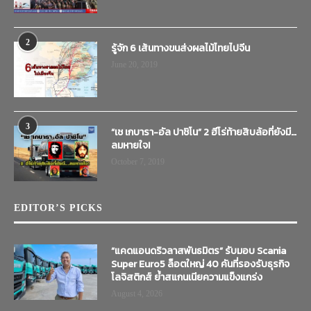
2
รู้จัก 6 เส้นทางขนส่งผลไม้ไทยไปจีน
June 20, 2019
3
“เช เกบารา-อัล ปาชิโน” 2 ฮีโร่ท้ายสิบล้อที่ยังมี…
ลมหายใจ!
October 7, 2019
EDITOR’S PICKS
“แคดแอนดริวลาสพันธมิตร” รับมอบ Scania
Super Euro5 ล็อตใหญ่ 40 คันที่รองรับธุรกิจ
โลจิสติกส์ ย้ำสแกนเนียความแข็งแกร่ง
August 4, 2026