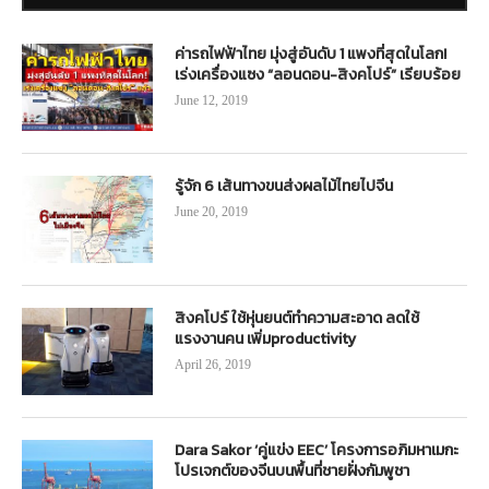
ค่ารถไฟฟ้าไทย มุ่งสู่อันดับ 1 แพงที่สุดในโลก!
เร่งเครื่องแซง “ลอนดอน-สิงคโปร์” เรียบร้อย
June 12, 2019
รู้จัก 6 เส้นทางขนส่งผลไม้ไทยไปจีน
June 20, 2019
สิงคโปร์ ใช้หุ่นยนต์ทำความสะอาด ลดใช้
แรงงานคน เพิ่มproductivity
April 26, 2019
Dara Sakor ‘คู่แข่ง EEC’ โครงการอภิมหาเมกะ
โปรเจกต์ของจีนบนพื้นที่ชายฝั่งกัมพูชา