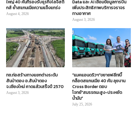
ใหญ่ 40 คันที่รองรับธุรกิจโลจิสติ
Data และ AI เชื่อมข้อมูลการบิน
กส์ ย้ำสแกนเนียความแข็งแกร่ง
เพิ่มประสิทธิภาพบริการจราจร
ทางอากาศ
August 4, 2026
August 3, 2026
ทช.ก่อสร้างทางแยกต่างระดับ
“แมคแอนดริวฯ”ขยายฟลีท!บิ๊
สันป่าตอง อ.สันป่าตอง
กล็อตสแกนเนีย 40 คัน ลุยงาน
จ.เชียงใหม่ คาดแล้วเสร็จปี 2570
Cross Border ตอบ
โจทย์“สมรรถนะสูง-ประหยัด
August 3, 2026
น้ำมัน”
July 25, 2026