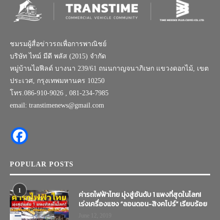
ชมรมผู้สื่อข่าวรถเพื่อการพาณิชย์
บริษัท ไทม์ มีดี พลัส (2015) จำกัด
หมู่บ้านไอฟีลด์ บางนา 239/61 ถนนกาญจนาภิเษก แขวงดอกไม้, เขต
ประเวศ, กรุงเทพมหานคร 10250
โทร.086-910-9026 , 081-234-7985
email: transtimenews@gmail.com
POPULAR POSTS
1
ค่ารถไฟฟ้าไทย มุ่งสู่อันดับ 1 แพงที่สุดในโลก!
เร่งเครื่องแซง “ลอนดอน-สิงคโปร์” เรียบร้อย
June 12, 2019