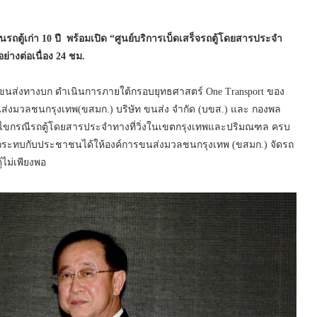
ทนรถตู้เก่า 10 ปี พร้อมเปิด “ศูนย์บริการเบ็ดเสร็จรถตู้โดยสารประจำ
างต่อเนื่อง 24 ชม.
ขนส่งทางบก ดำเนินการภายใต้กรอบยุทธศาสตร์ One Transport ของ
ขนส่งมวลชนกรุงเทพ(ขสมก.) บริษัท ขนส่ง จำกัด (บขส.) และ กองพล
แก้ไขกรณีรถตู้โดยสารประจำทางที่วิ่งในเขตกรุงเทพและปริมณฑล ครบ
ผลกระทบกับประชาชนได้ให้องค์การขนส่งมวลชนกรุงเทพ (ขสมก.) จัดรถ
้ไม่เพียงพอ