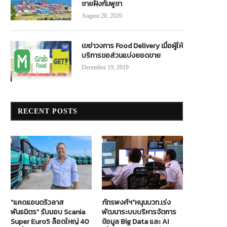
ชายฝั่งกัมพูชา
August 20, 2020
เขย่าวงการ Food Delivery เมื่อผู้ให้
บริการขอส่วนแบ่งยอดขาย
December 19, 2019
RECENT POSTS
“แคดแอนดริวลาส
ภัทรพงศ์ฯ”หนุนบวท.เร่ง
พันธมิตร” รับมอบ Scania
พัฒนาระบบบริหารจัดการ
Super Euro5 ล็อตใหญ่ 40
ข้อมูล Big Data และ AI