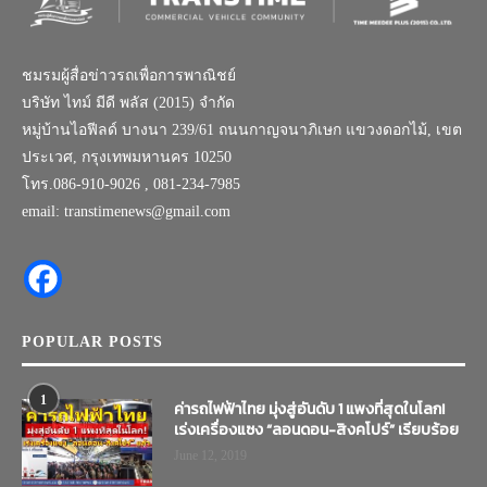
ชมรมผู้สื่อข่าวรถเพื่อการพาณิชย์
บริษัท ไทม์ มีดี พลัส (2015) จำกัด
หมู่บ้านไอฟีลด์ บางนา 239/61 ถนนกาญจนาภิเษก แขวงดอกไม้, เขต
ประเวศ, กรุงเทพมหานคร 10250
โทร.086-910-9026 , 081-234-7985
email: transtimenews@gmail.com
POPULAR POSTS
1
ค่ารถไฟฟ้าไทย มุ่งสู่อันดับ 1 แพงที่สุดในโลก!
เร่งเครื่องแซง “ลอนดอน-สิงคโปร์” เรียบร้อย
June 12, 2019