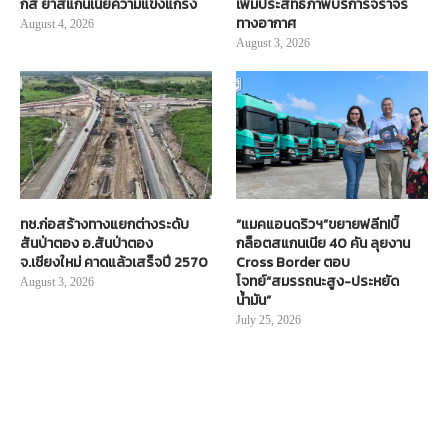
กส์ ย้ำสแกนเนียความแข็งแกร่ง
เพิ่มประสิทธิภาพบริการจราจร
ทางอากาศ
August 4, 2026
August 3, 2026
ทช.ก่อสร้างทางแยกต่างระดับ
“แมคแอนดริวฯ”ขยายฟลีท!บิ๊
สันป่าตอง อ.สันป่าตอง
กล็อตสแกนเนีย 40 คัน ลุยงาน
จ.เชียงใหม่ คาดแล้วเสร็จปี 2570
Cross Border ตอบ
โจทย์“สมรรถนะสูง-ประหยัด
August 3, 2026
น้ำมัน”
July 25, 2026