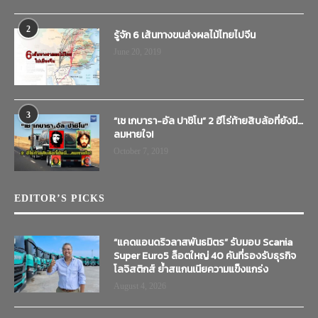
2
รู้จัก 6 เส้นทางขนส่งผลไม้ไทยไปจีน
June 20, 2019
3
“เช เกบารา-อัล ปาชิโน” 2 ฮีโร่ท้ายสิบล้อที่ยังมี…
ลมหายใจ!
October 7, 2019
EDITOR’S PICKS
“แคดแอนดริวลาสพันธมิตร” รับมอบ Scania
Super Euro5 ล็อตใหญ่ 40 คันที่รองรับธุรกิจ
โลจิสติกส์ ย้ำสแกนเนียความแข็งแกร่ง
August 4, 2026