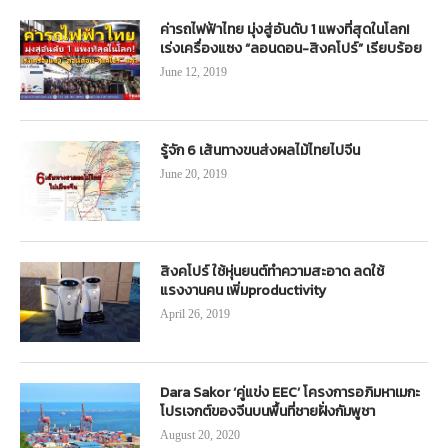
ค่ารถไฟฟ้าไทย มุ่งสู่อันดับ 1 แพงที่สุดในโลก!
เร่งเครื่องแซง “ลอนดอน-สิงคโปร์” เรียบร้อย
June 12, 2019
รู้จัก 6 เส้นทางขนส่งผลไม้ไทยไปจีน
June 20, 2019
สิงคโปร์ ใช้หุ่นยนต์ทำความสะอาด ลดใช้
แรงงานคน เพิ่มproductivity
April 26, 2019
Dara Sakor ‘คู่แข่ง EEC’ โครงการอภิมหาเมกะ
โปรเจกต์ของจีนบนพื้นที่ชายฝั่งกัมพูชา
August 20, 2020