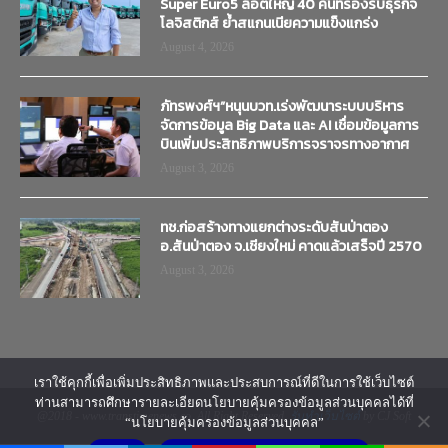
Super Euro5 ล็อตใหญ่ 40 คันที่รองรับธุรกิจ
โลจิสติกส์ ย้ำสแกนเนียความแข็งแกร่ง
August 4, 2026
ภัทรพงศ์ฯ”หนุนบวท.เร่งพัฒนาระบบบริหาร
จัดการข้อมูล Big Data และ AI เชื่อมข้อมูลการ
บินเพิ่มประสิทธิภาพบริการจราจรทางอากาศ
August 3, 2026
ทช.ก่อสร้างทางแยกต่างระดับสันป่าตอง
อ.สันป่าตอง จ.เชียงใหม่ คาดแล้วเสร็จปี 2570
August 3, 2026
เราใช้คุกกี้เพื่อเพิ่มประสิทธิภาพและประสบการณ์ที่ดีในการใช้เว็บไซต์
ท่านสามารถศึกษารายละเอียดนโยบายคุ้มครองข้อมูลส่วนบุคคลได้ที่
@2018 - www.transtimenews.co. All Right Reserved.
รับทำเว็บไซต์
by CJ Soft
“นโยบายคุ้มครองข้อมูลส่วนบุคคล”