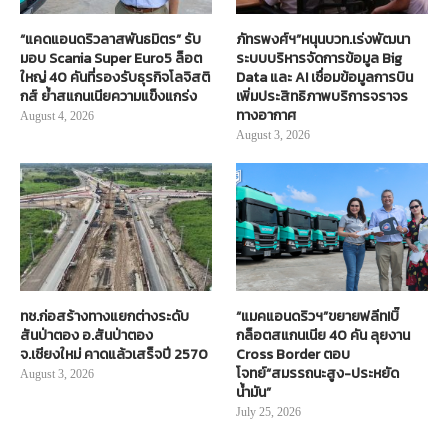
“แคดแอนดริวลาสพันธมิตร” รับ
ภัทรพงศ์ฯ”หนุนบวท.เร่งพัฒนา
มอบ Scania Super Euro5 ล็อต
ระบบบริหารจัดการข้อมูล Big
ใหญ่ 40 คันที่รองรับธุรกิจโลจิสติ
Data และ AI เชื่อมข้อมูลการบิน
กส์ ย้ำสแกนเนียความแข็งแกร่ง
เพิ่มประสิทธิภาพบริการจราจร
ทางอากาศ
August 4, 2026
August 3, 2026
ทช.ก่อสร้างทางแยกต่างระดับ
“แมคแอนดริวฯ”ขยายฟลีท!บิ๊
สันป่าตอง อ.สันป่าตอง
กล็อตสแกนเนีย 40 คัน ลุยงาน
จ.เชียงใหม่ คาดแล้วเสร็จปี 2570
Cross Border ตอบ
โจทย์“สมรรถนะสูง-ประหยัด
August 3, 2026
น้ำมัน”
July 25, 2026