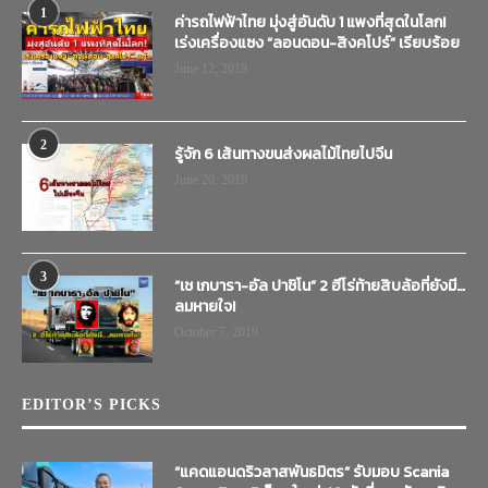
1
ค่ารถไฟฟ้าไทย มุ่งสู่อันดับ 1 แพงที่สุดในโลก!
เร่งเครื่องแซง “ลอนดอน-สิงคโปร์” เรียบร้อย
June 12, 2019
2
รู้จัก 6 เส้นทางขนส่งผลไม้ไทยไปจีน
June 20, 2019
3
“เช เกบารา-อัล ปาชิโน” 2 ฮีโร่ท้ายสิบล้อที่ยังมี…
ลมหายใจ!
October 7, 2019
EDITOR’S PICKS
“แคดแอนดริวลาสพันธมิตร” รับมอบ Scania