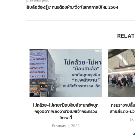
previous post
สิบล้อต้องรู้!7 ถนนต้องห้าม“วิ่ง”ในเทศกาลปีใหม่ 2564
RELAT
ย ทล. 12 สาย
ไม่กล้วย-ไม่หาย!“ม็อบสิบล้อ”ยกทัพบุก
กรมรางฯปลื้ม
กรุงปิด’ก.พลังงาน’อเปหิเจ้ากระทรวง
สายสีแดง-ม่วงเ
8ก.พ.นี้
0
Oc
February 1, 2022