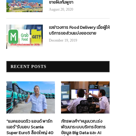
ชายฝั่งกัมพูชา
August 20, 2020
เขย่าวงการ Food Delivery เมื่อผู้ให้
บริการขอส่วนแบ่งยอดขาย
December 19, 2019
RECENT POSTS
“แมคแอนดริว แอนด์ พาร์ท
ภัทรพงศ์ฯ”หนุนบวท.เร่ง
เนอร์”รับมอบ Scania
พัฒนาระบบบริหารจัดการ
Super Euro5 ล็อตใหญ่ 40
ข้อมูล Big Data และ AI