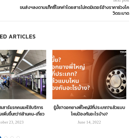
next post
ขนส่งฯลงดาบแท็กซี่โขกค่าโดยสารไม่กดมิเตอร์อ้างราคาช่วงโค
วิดระบาด
ED ARTICLES
!เสาร์แรกคนแห่ใช้บริการ
รู้มั้ย?ดอกยางพี่ใหญ่มีกี่ประเภท?แล้วแบบ
‘
พิ่มขึ้นกว่า1ล้านคน-เที่ยว
ไหนป้องกันอะไรบ้าง?
tober 23, 2023
June 14, 2022