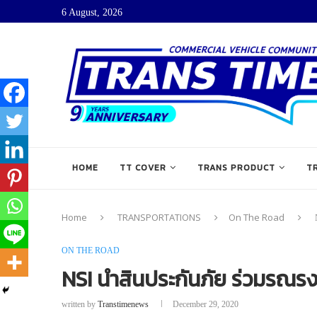
6 August, 2026
HOME
TT COVER
TRANS PRODUCT
T
Home
TRANSPORTATIONS
On The Road
ON THE ROAD
NSI นำสินประกันภัย ร่วมรณรงค
written by
Transtimenews
December 29, 2020