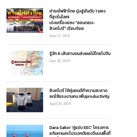
ค่ารถไฟฟ้าไทย มุ่งสู่อันดับ 1 แพง
ที่สุดในโลก!
เร่งเครื่องแซง “ลอนดอน-
สิงคโปร์” เรียบร้อย
June 12, 2019
ช.ทุ่มงบปี 63-64 ก่อสร้างถนนสายรอง
ขนส่งฯกำชับ!Twist-Lock(ไม่)ล็อค
แก้ปัญหาการจราจร สนับสนุนการท่อง
หนักทั้งเถ้าแก่-คนขับ
เที่ยว
April 18, 2023
รู้จัก 6 เส้นทางขนส่งผลไม้ไทยไปจีน
January 16, 2020
June 20, 2019
สิงคโปร์ ใช้หุ่นยนต์ทำความสะอาด
ลดใช้แรงงานคน เพิ่มproductivity
April 26, 2019
Dara Sakor ‘คู่แข่ง EEC’ โครงการ
อภิมหาเมกะโปรเจกต์ของจีนบนพื้นที่