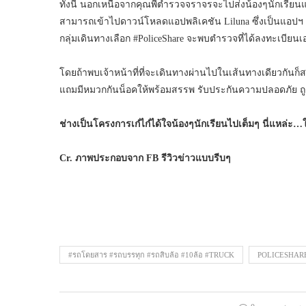
ทั้งนี้ นอกเหนือจากคุณพี่ตำรวจจราจรจะไปส่งน้องๆนักเรียนแล
สามารถเข้าไปดาวน์โหลดแอปพลิเคชัน Liluna ซึ่งเป็นแอปฯ ร
กลุ่มเดินทางเลือก #PoliceShare จะพบตำรวจที่ได้ลงทะเบียนเ
โดยถ้าพบเจ้าหน้าที่ที่จะเดินทางผ่านไปในเส้นทางเดียวกันก็
แถมมีหมวกกันน็อคให้พร้อมสรรพ รับประกันความปลอดภัย ถู
ช่างเป็นโครงการเก๋ไก๋ได้ใจน้องๆนักเรียนไปเต็มๆ นี่แหล่ะ…
Cr. ภาพประกอบจาก FB รีวิวข่าวแบบรีบๆ
#รถโดยสาร #รถบรรทุก #รถสิบล้อ #10ล้อ #TRUCK
POLICESHAR