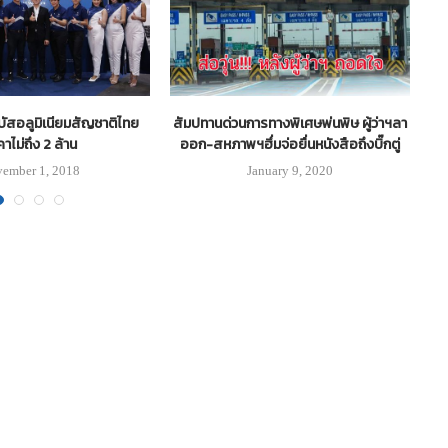
ิบัสอลูมิเนียมสัญชาติไทย
สัมปทานด่วนการทางพิเศษพ่นพิษ ผู้ว่าฯลา
ท
าไม่ถึง 2 ล้าน
ออก-สหภาพฯฮึ่มจ่อยื่นหนังสือถึงบิ๊กตู่
ember 1, 2018
January 9, 2020