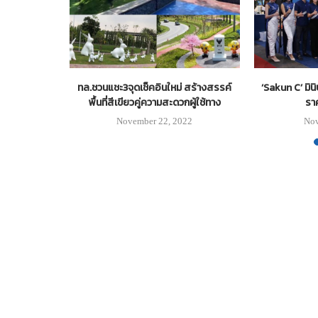
ัดศึกคิงออฟ
ทล.ชวนแชะ3จุดเช็คอินใหม่ สร้างสรรค์
‘Sakun C’ มิน
X รอบชิงชนะ
พื้นที่สีเขียวคู่ความสะดวกผู้ใช้ทาง
ราค
...
November 22, 2022
Nov
25