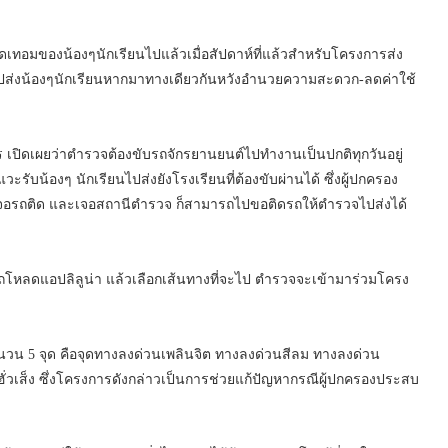
ทอมของน้องๆนักเรียนไปแล้วเมื่อสัปดาห์ที่แล้วสำหรับโครงการส่ง
าไปส่งน้องๆนักเรียนหากมาทางเดียวกันหวังอำนวยความสะดวก-ลดค่าใช้
 เปิดเผยว่าตำรวจต้องขับรถจักรยานยนต์ไปทำงานเป็นปกติทุกวันอยู่
ับน้องๆ นักเรียนไปส่งยังโรงเรียนที่ต้องขับผ่านได้ ซึ่งผู้ปกครอง
เจอรถติด และเจอสถานีตำรวจ ก็สามารถไปขอติดรถให้ตำรวจไปส่งได้
มารถโหลดแอปลิลูน่า แล้วเลือกเส้นทางที่จะไป ตำรวจจะเข้ามาร่วมโครง
ำนวน 5 จุด คือจุดทางลงด่วนเพลินจิต ทางลงด่วนสีลม ทางลงด่วน
ฮั่วเส็ง ซึ่งโครงการดังกล่าวเป็นการช่วยแก้ปัญหากรณีผู้ปกครองประสบ