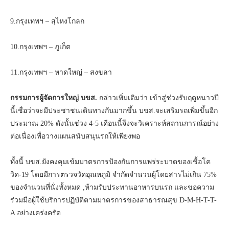
9.กรุงเทพฯ – สุไหงโกลก
10.กรุงเทพฯ – ภูเก็ต
11.กรุงเทพฯ – หาดใหญ่ – สงขลา
กรรมการผู้จัดการใหญ่ บขส.
กล่าวเพิ่มเติมว่า เข้าสู่ช่วงรับฤดูหนาวปี
นี้เชื่อว่าจะมีประชาชนเดินทางกันมากขึ้น บขส.จะเสริมรถเพิ่มขึ้นอีก
ประมาณ 20% ดังนั้นช่วง 4-5 เดือนนี้จึงจะวิเคราะห์สถานการณ์อย่าง
ต่อเนื่องเพื่อวางแผนสนับสนุนรถให้เพียงพอ
ทั้งนี้ บขส.ยังคงคุมเข้มมาตรการป้องกันการแพร่ระบาดของเชื้อโค
วิด-19 โดยมีการตรวจวัดอุณหภูมิ จำกัดจำนวนผู้โดยสารไม่เกิน 75%
ของจำนวนที่นั่งทั้งหมด ,ห้ามรับประทานอาหารบนรถ และขอความ
ร่วมมือผู้ใช้บริการปฏิบัติตามมาตรการของสาธารณสุข D-M-H-T-T-
A อย่างเคร่งครัด