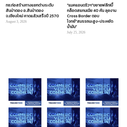
ทช.ก่อสร้างทางแยกต่างระดับ
“แมคแอนดริวฯ”ขยายฟลีท!บิ๊
สันป่าตอง อ.สันป่าตอง
กล็อตสแกนเนีย 40 คัน ลุยงาน
จ.เชียงใหม่ คาดแล้วเสร็จปี 2570
Cross Border ตอบ
โจทย์“สมรรถนะสูง-ประหยัด
August 3, 2026
น้ำมัน”
July 25, 2026