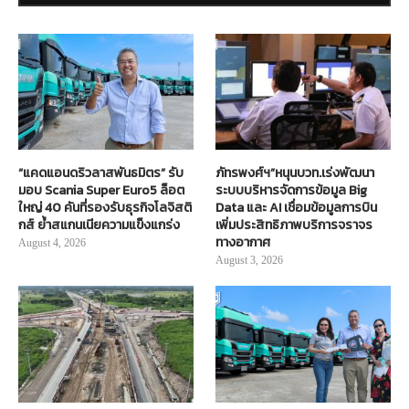
“แคดแอนดริวลาสพันธมิตร” รับ
ภัทรพงศ์ฯ”หนุนบวท.เร่งพัฒนา
มอบ Scania Super Euro5 ล็อต
ระบบบริหารจัดการข้อมูล Big
ใหญ่ 40 คันที่รองรับธุรกิจโลจิสติ
Data และ AI เชื่อมข้อมูลการบิน
กส์ ย้ำสแกนเนียความแข็งแกร่ง
เพิ่มประสิทธิภาพบริการจราจร
ทางอากาศ
August 4, 2026
August 3, 2026