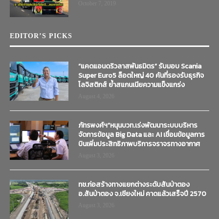
October 7, 2019
EDITOR’S PICKS
“แคดแอนดริวลาสพันธมิตร” รับมอบ Scania
Super Euro5 ล็อตใหญ่ 40 คันที่รองรับธุรกิจ
โลจิสติกส์ ย้ำสแกนเนียความแข็งแกร่ง
August 4, 2026
ภัทรพงศ์ฯ”หนุนบวท.เร่งพัฒนาระบบบริหาร
จัดการข้อมูล Big Data และ AI เชื่อมข้อมูลการ
บินเพิ่มประสิทธิภาพบริการจราจรทางอากาศ
August 3, 2026
ทช.ก่อสร้างทางแยกต่างระดับสันป่าตอง
อ.สันป่าตอง จ.เชียงใหม่ คาดแล้วเสร็จปี 2570
August 3, 2026