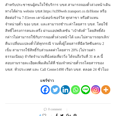
สำหรับประชาชนผู้สนใจใช้บริการ บขส.สามารถจองตั๋วล่วงหน้าเดิน
ทางได้ผ่าน website บขส.https://tcl99web.transport.co.th/Home หรือ
ติดต่อร้าน 7-Eleven เคาน์เตอร์เซอร์วิส ทุกสาขา หรือตัวแทน
จำหน่ายตั๋ว ของ บขส. และสามารถชำระค่าโดยสาร บขส. โดยใช้
สิทธิ์โครงการคนละครี่ง ผ่านแอปพลิเคชัน “เป๋าตังค์” โดยสิทธิ์ดัง
กล่าวไม่สามารถใช้กับการจองตั๋วล่วงหน้าได้ และไม่สามารถยกเลิก/
คืน/เปลี่ยนแปลงตั๋วได้ทุกกรณี รวมทั้งผู้โดยสารที่ฉีดวัคซีนครบ 2
เข็ม สามารถใช้สิทธิ์รับส่วนลดค่าโดยสาร 20% (ไม่รวมค่า
ธรรมเนียม) จำกัดจำนวนที่นั่งต่อเที่ยววิ่ง ได้จนถึงวันที่ 31 ต.ค.นี้
สอบถามรายละเอียดเพิ่มเติมได้ที่ ช่องจำหน่ายตั๋วรถโดยสารของ
บขส. ทั่วประเทศ และ Call Center1490 เรียก บขส. ตลอด 24 ชั่วโมง
แชร์ข่าว
0 comment
0