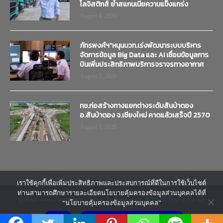
โลจิสติกส์ ย้ำสแกนเนียความแข็งแกร่ง
August 4, 2026
ภัทรพงศ์ฯ”หนุนบวท.เร่งพัฒนาระบบบริหาร
จัดการข้อมูล Big Data และ AI เชื่อมข้อมูลการ
บินเพิ่มประสิทธิภาพบริการจราจรทางอากาศ
August 3, 2026
ทช.ก่อสร้างทางแยกต่างระดับสันป่าตอง
อ.สันป่าตอง จ.เชียงใหม่ คาดแล้วเสร็จปี 2570
August 3, 2026
เราใช้คุกกี้เพื่อเพิ่มประสิทธิภาพและประสบการณ์ที่ดีในการใช้เว็บไซต์
ท่านสามารถศึกษารายละเอียดนโยบายคุ้มครองข้อมูลส่วนบุคคลได้ที่
@2018 - www.transtimenews.co. All Right Reserved.
รับทำเว็บไซต์
by CJ Soft
“นโยบายคุ้มครองข้อมูลส่วนบุคคล”
ยอมรับ
นโยบายคุ้มครองข้อมูลส่วนบุคคล