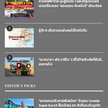
ค่ารถไฟฟ้าไทย มุ่งสู่อันดับ 1 แพงที่สุดในโลก!
เร่งเครื่องแซง “ลอนดอน-สิงคโปร์” เรียบร้อย
June 12, 2019
2
รู้จัก 6 เส้นทางขนส่งผลไม้ไทยไปจีน
June 20, 2019
3
“เช เกบารา-อัล ปาชิโน” 2 ฮีโร่ท้ายสิบล้อที่ยังมี…
ลมหายใจ!
October 7, 2019
EDITOR’S PICKS
“แคดแอนดริวลาสพันธมิตร” รับมอบ Scania
Super Euro5 ล็อตใหญ่ 40 คันที่รองรับธุรกิจ