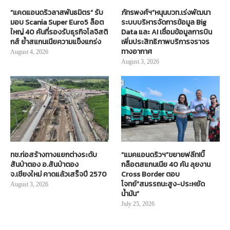
“แคดแอนดริวลาสพันธมิตร” รับ
ภัทรพงศ์ฯ”หนุนบวท.เร่งพัฒนา
มอบ Scania Super Euro5 ล็อต
ระบบบริหารจัดการข้อมูล Big
ใหญ่ 40 คันที่รองรับธุรกิจโลจิสติ
Data และ AI เชื่อมข้อมูลการบิน
กส์ ย้ำสแกนเนียความแข็งแกร่ง
เพิ่มประสิทธิภาพบริการจราจร
ทางอากาศ
August 4, 2026
August 3, 2026
ทช.ก่อสร้างทางแยกต่างระดับ
“แมคแอนดริวฯ”ขยายฟลีท!บิ๊
สันป่าตอง อ.สันป่าตอง
กล็อตสแกนเนีย 40 คัน ลุยงาน
จ.เชียงใหม่ คาดแล้วเสร็จปี 2570
Cross Border ตอบ
โจทย์“สมรรถนะสูง-ประหยัด
August 3, 2026
น้ำมัน”
July 25, 2026