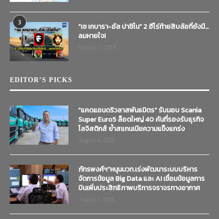
3
“เช เกบารา-อัล ปาชิโน” 2 ฮีโร่ท้ายสิบล้อที่ยังมี…
ลมหายใจ!
October 7, 2019
EDITOR’S PICKS
“แคดแอนดริวลาสพันธมิตร” รับมอบ Scania
Super Euro5 ล็อตใหญ่ 40 คันที่รองรับธุรกิจ
โลจิสติกส์ ย้ำสแกนเนียความแข็งแกร่ง
August 4, 2026
ภัทรพงศ์ฯ”หนุนบวท.เร่งพัฒนาระบบบริหาร
จัดการข้อมูล Big Data และ AI เชื่อมข้อมูลการ
บินเพิ่มประสิทธิภาพบริการจราจรทางอากาศ
August 3, 2026