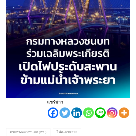
แชร์ข่าว
กรมทางหลวงชนบท (ทช.)
ไฟสะพานสวย