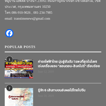
หมู่บ้านไอฟีลด์ บางนา 239/61 ถนนกาญจนาภิเษก แขวงดอกไม้, เขต
ประเวศ, กรุงเทพมหานคร 10250
โทร.086-910-9026 , 081-234-7985
email: transtimenews@gmail.com
POPULAR POSTS
1
ค่ารถไฟฟ้าไทย มุ่งสู่อันดับ 1 แพงที่สุดในโลก!
เร่งเครื่องแซง “ลอนดอน-สิงคโปร์” เรียบร้อย
June 12, 2019
2
รู้จัก 6 เส้นทางขนส่งผลไม้ไทยไปจีน
June 20, 2019