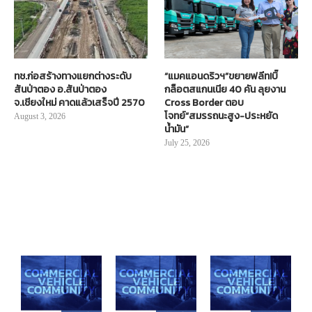
ทช.ก่อสร้างทางแยกต่างระดับ
“แมคแอนดริวฯ”ขยายฟลีท!บิ๊
สันป่าตอง อ.สันป่าตอง
กล็อตสแกนเนีย 40 คัน ลุยงาน
จ.เชียงใหม่ คาดแล้วเสร็จปี 2570
Cross Border ตอบ
โจทย์“สมรรถนะสูง-ประหยัด
August 3, 2026
น้ำมัน”
July 25, 2026